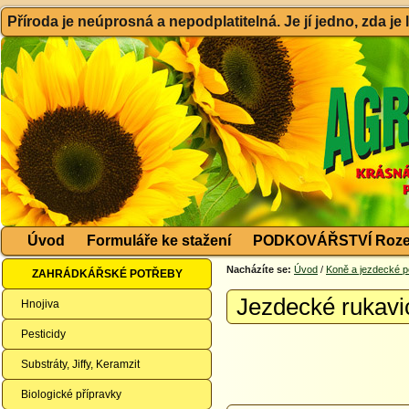
Příroda je neúprosná a nepodplatitelná. Je jí jedno, zda je
Úvod
Formuláře ke stažení
PODKOVÁŘSTVÍ Roze
Nacházíte se:
Úvod
/
Koně a jezdecké p
ZAHRÁDKÁŘSKÉ POTŘEBY
Jezdecké rukavi
Hnojiva
Pesticidy
Substráty, Jiffy, Keramzit
Biologické přípravky