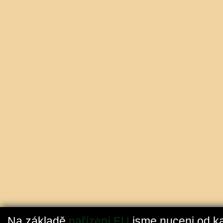
Na základě
nařízení EU
jsme nuceni od k