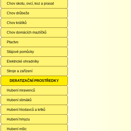
Chov skotu, ovcí, koz a prasat
Chov drůbeže
Chov králíků
Chov domácích mazlíčků
Ptactvo
Stájové pomůcky
Elektrické ohradníky
Stroje a zařízení
DERATIZAČNÍ PROSTŘEDKY
Hubení mravenců
Hubení slimáků
Hubení hlodavců a krtků
Hubení hmyzu
Hubení mšic