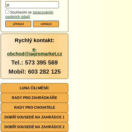
Souhlasím se
zpracováním
osobních údajů
Rychlý kontakt:
e-
obchod@iagromarket.cz
Tel.: 573 395 569
Mobil: 603 282 125
LUNA ČILI MĚSÍC
RADY PRO ZAHRÁDKÁŘE
RADY PRO CHOVATELE
DOBŘÍ SOUSEDÉ NA ZAHRÁDCE 1
DOBŘÍ SOUSEDÉ NA ZAHRÁDCE 2