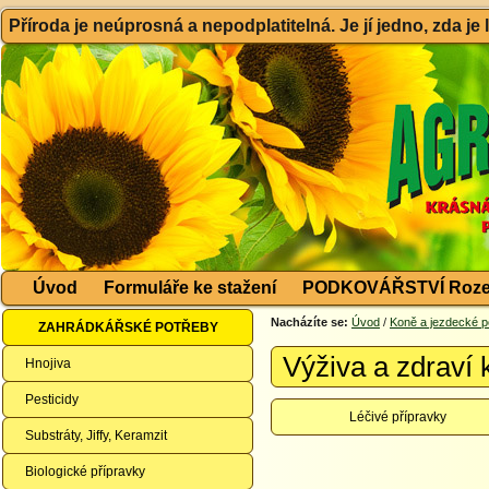
Příroda je neúprosná a nepodplatitelná. Je jí jedno, zda je
Úvod
Formuláře ke stažení
PODKOVÁŘSTVÍ Roze
Nacházíte se:
Úvod
/
Koně a jezdecké p
ZAHRÁDKÁŘSKÉ POTŘEBY
Výživa a zdraví 
Hnojiva
Pesticidy
Léčivé přípravky
Substráty, Jiffy, Keramzit
Biologické přípravky