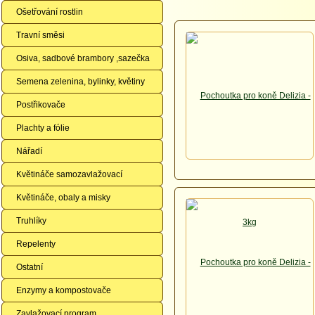
Ošetřování rostlin
Travní směsi
Osiva, sadbové brambory ,sazečka
Semena zelenina, bylinky, květiny
Postřikovače
Plachty a fólie
Nářadí
Květináče samozavlažovací
Květináče, obaly a misky
Truhlíky
Repelenty
Ostatní
Enzymy a kompostovače
Zavlažovací program