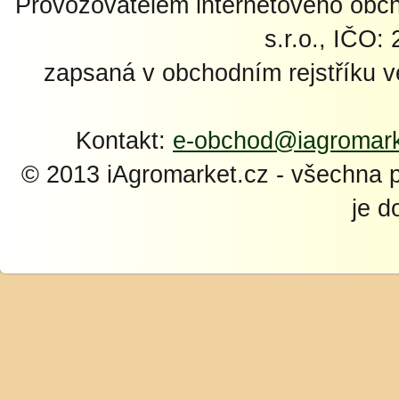
Provozovatelem internetového ob
s.r.o., IČO:
zapsaná v obchodním rejstříku 
Kontakt:
e-obchod@iagromark
© 2013 iAgromarket.cz - všechna 
je d