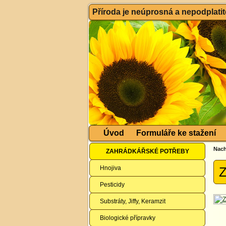
Příroda je neúprosná a nepodplatitel
Úvod
Formuláře ke stažení
Nach
ZAHRÁDKÁŘSKÉ POTŘEBY
Hnojiva
Z
Pesticidy
Substráty, Jiffy, Keramzit
Biologické přípravky