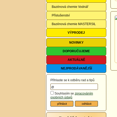
Bazénová chemie Vodnář
Příslušenství
Bazénová chemie MASTERSIL
VÝPRODEJ
NOVINKY
DOPORUČUJEME
AKTUÁLNĚ
NEJPRODÁVANĚJŠÍ
Přihlaste se k odběru rad a tipů
Souhlasím se
zpracováním
osobních údajů