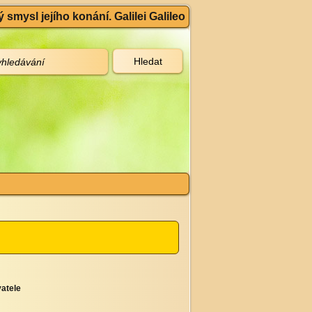
 smysl jejího konání. Galilei Galileo
atele