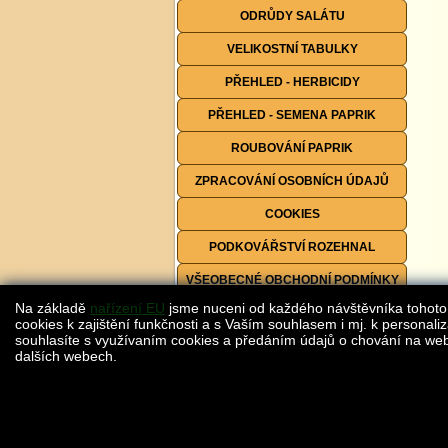
ODRŮDY SALÁTU
VELIKOSTNÍ TABULKY
PŘEHLED - HERBICIDY
PŘEHLED - SEMENA PAPRIK
ROUBOVÁNÍ PAPRIK
ZPRACOVÁNÍ OSOBNÍCH ÚDAJŮ
COOKIES
PODKOVÁŘSTVÍ ROZEHNAL
VŠEOBECNÉ OBCHODNÍ PODMÍNKY
Na základě
nařízení EU
jsme nuceni od každého návštěvníka tohoto
FORMULÁŘE KE STAŽENÍ
cookies k zajištění funkčnosti a s Vaším souhlasem i mj. k personaliz
souhlasíte s využívaním cookies a předáním údajů o chování na webu
dalších webech.