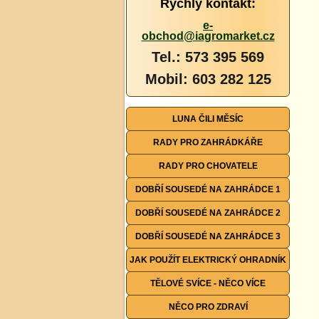
Rychlý kontakt:
e-
obchod@iagromarket.cz
Tel.: 573 395 569
Mobil: 603 282 125
LUNA ČILI MĚSÍC
RADY PRO ZAHRÁDKÁŘE
RADY PRO CHOVATELE
DOBŘÍ SOUSEDÉ NA ZAHRÁDCE 1
DOBŘÍ SOUSEDÉ NA ZAHRÁDCE 2
DOBŘÍ SOUSEDÉ NA ZAHRÁDCE 3
JAK POUŽÍT ELEKTRICKÝ OHRADNÍK
TĚLOVÉ SVÍCE - NĚCO VÍCE
NĚCO PRO ZDRAVÍ