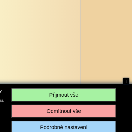
↓
y
na
, IČO: 28304845, se sídlem č.p. 17, 768 75 Loukov
u vedeném Krajským soudem v Brně, sp. zn. C 59979
iagromarket.cz
, Mobil: 603 525 615, Tel: 573 395 569
ánek je dovoleno pouze se souhlasem provozovatele.
Realizace:
w-software.com