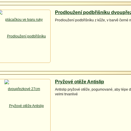
Prodloužení podbřišníku dvoupř
Prodloužení podbřišníku z kůže, v barvě černé
Pryžové otěže Antislip
Antislip pryžové otěže, pogumované, aby lépe dr
velmi trvanlivé