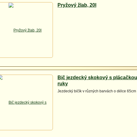
Pryžový žlab, 20l
Bič jezdecký skokový s plácačkou
ruky
Jezdecký bičík v různých barvách o délce 65cm