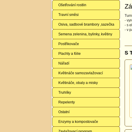
Zá
Ošetřování rostlin
Travní směsi
Turn
- vy
Osiva, sadbové brambory ,sazečka
- s 
- v 
Semena zelenina, bylinky, květiny
Postřikovače
S 
Plachty a fólie
Nářadí
Květináče samozavlažovací
Květináče, obaly a misky
Truhlíky
Repelenty
Ostatní
Enzymy a kompostovače
Zavlažovací program