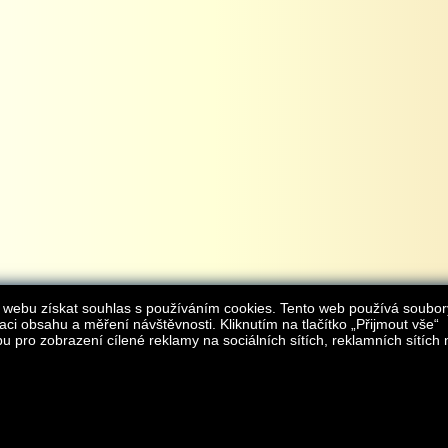
 webu získat souhlas s používáním cookies. Tento web používá soubor
aci obsahu a měření návštěvnosti. Kliknutím na tlačítko „Přijmout vše“
 pro zobrazení cílené reklamy na sociálních sítích, reklamních sítích 
Provozovatelem internetového obchodu
iAgromarket.cz
je AGROMARKET IRSI s.r.o.
zapsaná v obchodním rejstřík
Kontakt:
e-obchod@
© 2013 iAgromarket.cz - všechna práva vyhrazena, kopírování obsahu str