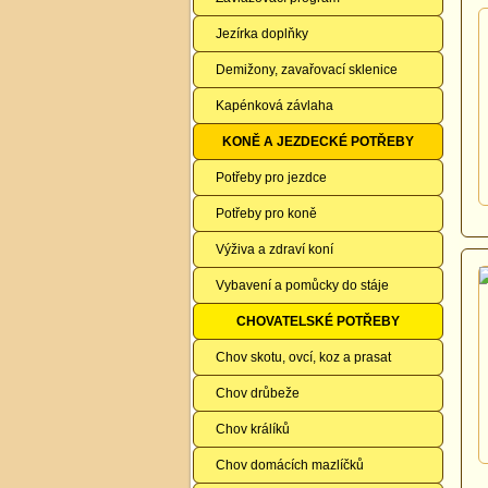
Jezírka doplňky
Demižony, zavařovací sklenice
Kapénková závlaha
KONĚ A JEZDECKÉ POTŘEBY
Potřeby pro jezdce
Potřeby pro koně
Výživa a zdraví koní
Vybavení a pomůcky do stáje
CHOVATELSKÉ POTŘEBY
Chov skotu, ovcí, koz a prasat
Chov drůbeže
Chov králíků
Chov domácích mazlíčků