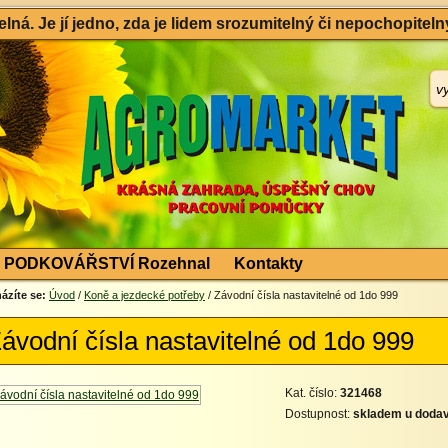
ná. Je jí jedno, zda je lidem srozumitelný či nepochopitelný
PODKOVÁŘSTVÍ Rozehnal
Kontakty
ázíte se:
Úvod
/
Koně a jezdecké potřeby
/ Závodní čísla nastavitelné od 1do 999
ávodní čísla nastavitelné od 1do 999
Kat. číslo:
321468
Dostupnost:
skladem u dodav