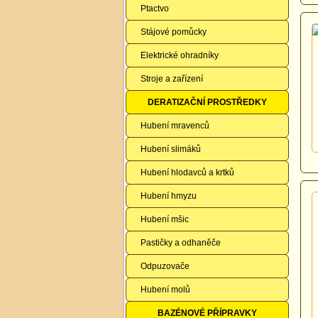
Ptactvo
Stájové pomůcky
Elektrické ohradníky
Stroje a zařízení
DERATIZAČNÍ PROSTŘEDKY
Hubení mravenců
Hubení slimáků
Hubení hlodavců a krtků
Hubení hmyzu
Hubení mšic
Pastičky a odhaněče
Odpuzovače
Hubení molů
BAZÉNOVÉ PŘÍPRAVKY