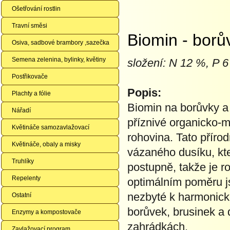
Ošetřování rostlin
Travní směsi
Biomin - borů
Osiva, sadbové brambory ,sazečka
Semena zelenina, bylinky, květiny
složení: N 12 %, P 
Postřikovače
Popis:
Plachty a fólie
Biomin na borůvky a 
Nářadí
příznivé organicko-m
Květináče samozavlažovací
rohovina. Tato příro
Květináče, obaly a misky
vázaného dusíku, kt
Truhlíky
postupně, takže je r
Repelenty
optimálním poměru js
nezbyté k harmonické
Ostatní
borůvek, brusinek a 
Enzymy a kompostovače
zahrádkách.
Zavlažovací program