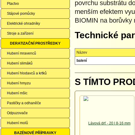
povrchu substrátu do
Ptactvo
menším efektem využit
Stájové pomůcky
BIOMIN na borůvky n
Elektrické ohradníky
Technické pa
Stroje a zařízení
DERATIZAČNÍ PROSTŘEDKY
Název
Hubení mravenců
balení
Hubení slimáků
Hubení hlodavců a krtků
S TÍMTO PRO
Hubení hmyzu
Hubení mšic
Pastičky a odhaněče
Odpuzovače
Hubení molů
BAZÉNOVÉ PŘÍPRAVKY