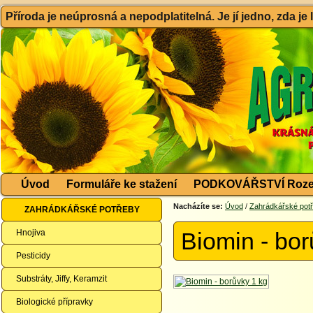
Příroda je neúprosná a nepodplatitelná. Je jí jedno, zda je
Úvod
Formuláře ke stažení
PODKOVÁŘSTVÍ Roze
Nacházíte se:
Úvod
/
Zahrádkářské pot
ZAHRÁDKÁŘSKÉ POTŘEBY
Hnojiva
Biomin - bor
Pesticidy
Substráty, Jiffy, Keramzit
Biologické přípravky