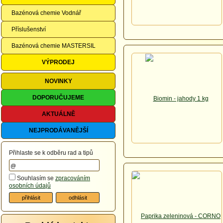
Bazénová chemie Vodnář
Příslušenství
Bazénová chemie MASTERSIL
VÝPRODEJ
NOVINKY
DOPORUČUJEME
AKTUÁLNĚ
NEJPRODÁVANĚJŠÍ
Přihlaste se k odběru rad a tipů
Souhlasím se
zpracováním
osobních údajů