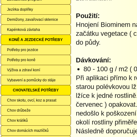
Jezírka doplňky
Použití:
Demižony, zavařovací sklenice
Hnojení Biominem na 
Kapénková závlaha
začátku vegetace ( c
KONĚ A JEZDECKÉ POTŘEBY
do půdy.
Potřeby pro jezdce
Dávkování:
Potřeby pro koně
80 - 100 g / m2 ( 0
Výživa a zdraví koní
Při aplikaci přímo k 
Vybavení a pomůcky do stáje
starou polévkovou lž
CHOVATELSKÉ POTŘEBY
lžíce k jedné rostli
Chov skotu, ovcí, koz a prasat
červenec ) opakovat.
Chov drůbeže
nedošlo k poškození 
Chov králíků
okolí rostliny přimě
Následně doporučujem
Chov domácích mazlíčků