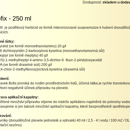
Dostupnost:
skladem u dodav
fix - 250 ml
X je postřikový herbicid ve formě mikronizované suspoemulze k hubení dvouděložn
ících.
né látky:
yralid (ve formě monoethanolaminu) 20 g/l
 3,6 dichlorpyridin-2-karboxylová kyselina (monoethanolamonná sůl)
oxypyr (ve formě meptylu) 40 g/l
 (RS)-1-methylheptyl 4-amino-3,5-dichlor-6 -fluor-2-piridyloxyacetát
 (ve formě draselné soli) 200 g/l
2-(4-chlor-2-methylfenoxy)octová kyselina (draselná sůl)
obení:
ravek Bofix proniká do rostlin prostřednictvím listů, účinná látka je rychle translok
livní negativně účinek přípravku na plevele.
rava aplikační kapaliny:
řené množství přípravku vlijeme do nádrže aplikátoru naplněné do poloviny vod
ravujeme si jen takové množství aplikační kapaliny, které bezprostředně spotřebuj
kování:
vníky (dvouděložné plevele jednoleté a vytrvalé) 40 ml / 2,5 - 4 l vody / 100 m2 / O
tační sezónu)