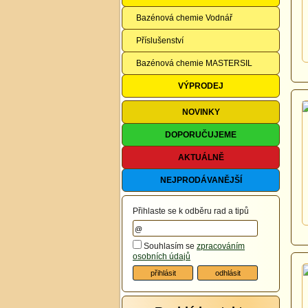
Bazénová chemie Vodnář
Příslušenství
Bazénová chemie MASTERSIL
VÝPRODEJ
NOVINKY
DOPORUČUJEME
AKTUÁLNĚ
NEJPRODÁVANĚJŠÍ
Přihlaste se k odběru rad a tipů
Souhlasím se
zpracováním
osobních údajů