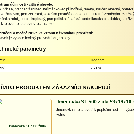
trum účinnosti - citlivé plevele:
el přítula, ptatinec žabinec, heřmánkovec přímořský, rmeny, starček obecný, oplet
iva žahavka, penízek rolní, kokoška pastuší tobolka, ohnici rolní, zemědým lékařský, 
ěnka rolní, jitrocel kopinatý, pampeliška lékařská, sedmikráska chudobka, kopřiva 
ník, plevelné jeteloviny, pcháč oset.
ručení a možná rizika ve vztahu k životnímu prostředí:
ravek je vysoce toxický pro vodní organismy.
chnické parametry
zev
Hodnota
ení
250 ml
TÍMTO PRODUKTEM ZÁKAZNÍCI NAKUPUJÍ
Jmenovka SL 500 žlutá 53x16x10
Jmenovka zapichovací k popisům rostlin a výse
volně.