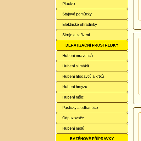
Ptactvo
Stájové pomůcky
Elektrické ohradníky
Stroje a zařízení
DERATIZAČNÍ PROSTŘEDKY
Hubení mravenců
Hubení slimáků
Hubení hlodavců a krtků
Hubení hmyzu
Hubení mšic
Pastičky a odhaněče
Odpuzovače
Hubení molů
BAZÉNOVÉ PŘÍPRAVKY