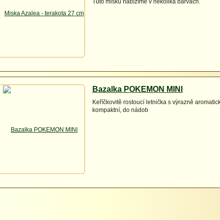
Tuto misku nabízíme v několika barvách.
Bazalka POKEMON MINI
Keříčkovitě rostoucí letnička s výrazně aromatick
kompaktní, do nádob