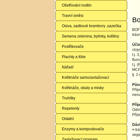
Ošetřování rostlin
Travní směsi
Bo
Osiva, sadbové brambory ,sazečka
BOFI
trávn
Semena zelenina, bylinky, květiny
Účin
Postřikovače
clop
t.j.
Plachty a fólie
flur
t.j.
Nářadí
MCPA
tj. 
Květináče samozavlažovací
Půs
Květináče, obaly a misky
Příp
neov
Truhlíky
Příp
Repelenty
Odmě
Přip
Ostatní
Dáv
Enzymy a kompostovače
>
trá
vege
Zavlažovací program