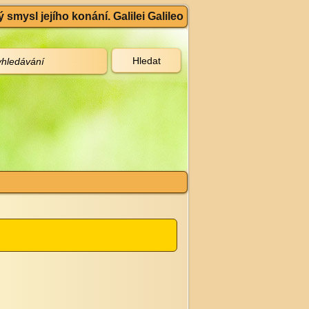
 smysl jejího konání. Galilei Galileo