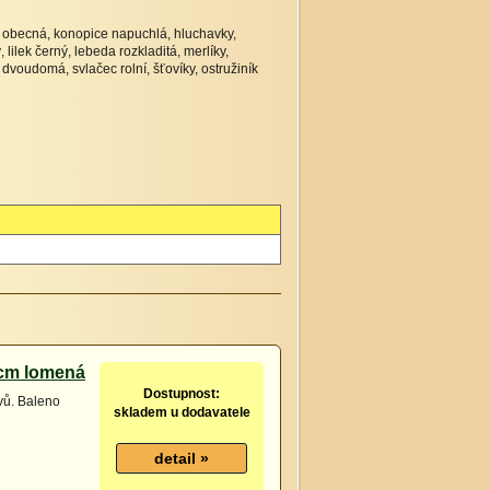
ka obecná, konopice napuchlá, hluchavky,
lilek černý, lebeda rozkladitá, merlíky,
dvoudomá, svlačec rolní, šťovíky, ostružiník
 cm lomená
Dostupnost:
vů. Baleno
skladem u dodavatele