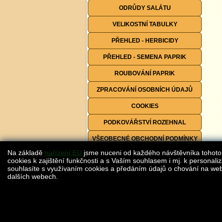
ODRŮDY SALÁTU
VELIKOSTNÍ TABULKY
PŘEHLED - HERBICIDY
PŘEHLED - SEMENA PAPRIK
ROUBOVÁNÍ PAPRIK
ZPRACOVÁNÍ OSOBNÍCH ÚDAJŮ
COOKIES
PODKOVÁŘSTVÍ ROZEHNAL
VŠEOBECNÉ OBCHODNÍ PODMÍNKY
Na základě
nařízení EU
jsme nuceni od každého návštěvníka tohoto
FORMULÁŘE KE STAŽENÍ
cookies k zajištění funkčnosti a s Vaším souhlasem i mj. k personaliz
souhlasíte s využívaním cookies a předáním údajů o chování na webu
dalších webech.