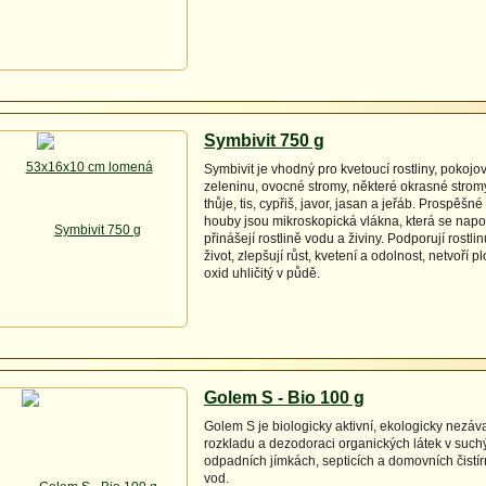
Symbivit 750 g
Symbivit je vhodný pro kvetoucí rostliny, pokojové
zeleninu, ovocné stromy, některé okrasné strom
thůje, tis, cypřiš, javor, jasan a jeřáb. Prospěšn
houby jsou mikroskopická vlákna, která se napo
přinášejí rostlině vodu a živiny. Podporují rostlin
život, zlepšují růst, kvetení a odolnost, netvoří 
oxid uhličitý v půdě.
Golem S - Bio 100 g
Golem S je biologicky aktivní, ekologicky nezáv
rozkladu a dezodoraci organických látek v suc
odpadních jímkách, septicích a domovních čist
vod.