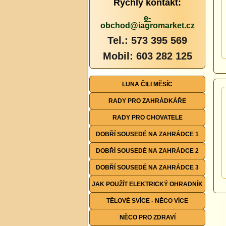
Rychlý kontakt:
e-
obchod@iagromarket.cz
Tel.: 573 395 569
Mobil: 603 282 125
LUNA ČILI MĚSÍC
RADY PRO ZAHRÁDKÁŘE
RADY PRO CHOVATELE
DOBŘÍ SOUSEDÉ NA ZAHRÁDCE 1
DOBŘÍ SOUSEDÉ NA ZAHRÁDCE 2
DOBŘÍ SOUSEDÉ NA ZAHRÁDCE 3
JAK POUŽÍT ELEKTRICKÝ OHRADNÍK
TĚLOVÉ SVÍCE - NĚCO VÍCE
NĚCO PRO ZDRAVÍ