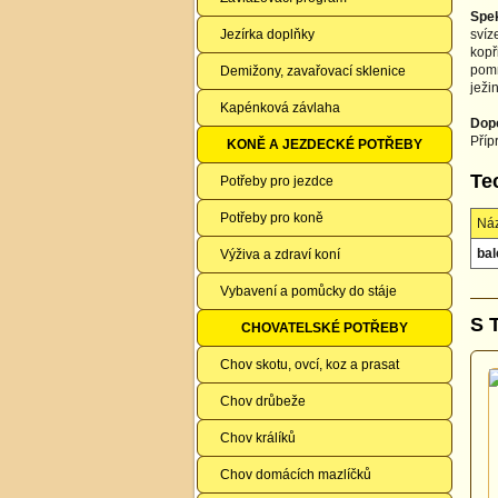
Spek
Jezírka doplňky
svíz
kopř
pomn
Demižony, zavařovací sklenice
ježi
Kapénková závlaha
Dopo
Příp
KONĚ A JEZDECKÉ POTŘEBY
Te
Potřeby pro jezdce
Potřeby pro koně
Ná
bal
Výživa a zdraví koní
Vybavení a pomůcky do stáje
S 
CHOVATELSKÉ POTŘEBY
Chov skotu, ovcí, koz a prasat
Chov drůbeže
Chov králíků
Chov domácích mazlíčků