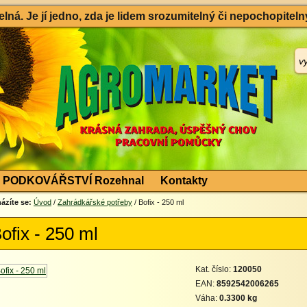
ná. Je jí jedno, zda je lidem srozumitelný či nepochopitelný
PODKOVÁŘSTVÍ Rozehnal
Kontakty
ázíte se:
Úvod
/
Zahrádkářské potřeby
/ Bofix - 250 ml
ofix - 250 ml
Kat. číslo:
120050
EAN:
8592542006265
Váha:
0.3300 kg