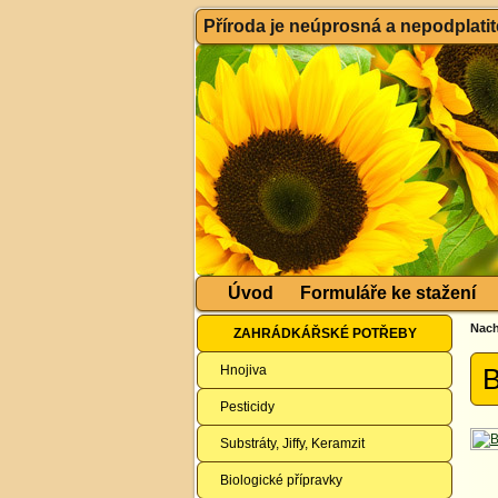
Příroda je neúprosná a nepodplatitel
Úvod
Formuláře ke stažení
Nach
ZAHRÁDKÁŘSKÉ POTŘEBY
Hnojiva
B
Pesticidy
Substráty, Jiffy, Keramzit
Biologické přípravky