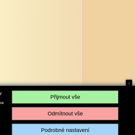
↓
y
na
, IČO: 28304845, se sídlem č.p. 17, 768 75 Loukov
u vedeném Krajským soudem v Brně, sp. zn. C 59979
iagromarket.cz
, Mobil: 603 525 615, Tel: 573 395 569
ánek je dovoleno pouze se souhlasem provozovatele.
Realizace:
w-software.com