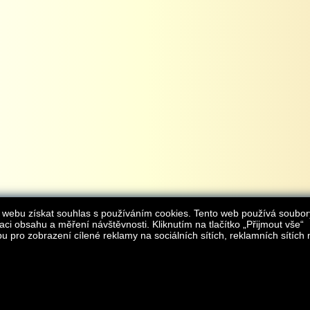
 webu získat souhlas s používáním cookies. Tento web používá soubor
aci obsahu a měření návštěvnosti. Kliknutím na tlačítko „Přijmout vše“
 pro zobrazení cílené reklamy na sociálních sítích, reklamních sítích 
Provozovatelem internetového obchodu
iAgromarket.cz
je AGROMARKET IRSI s.r.o.
zapsaná v obchodním rejstřík
Kontakt:
e-obchod@
© 2013 iAgromarket.cz - všechna práva vyhrazena, kopírování obsahu str