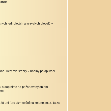
atele
ých jednoletých a vytrvalých plevelů v
ována. Dešťové srážky 2 hodiny po aplikaci
ou a doplníme na požadovaný objem.
eme.
L 28 dní (pro zkrmování na zeleno; max. 1x za