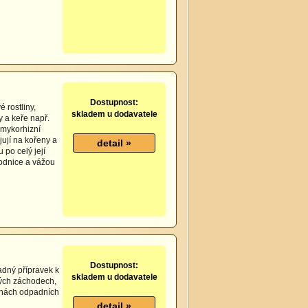
Dostupnost:
 rostliny,
skladem u dodavatele
y a keře např.
é mykorhizní
jují na kořeny a
u po celý její
plodnice a vážou
Dostupnost:
adný přípravek k
skladem u dodavatele
hých záchodech,
írnách odpadních