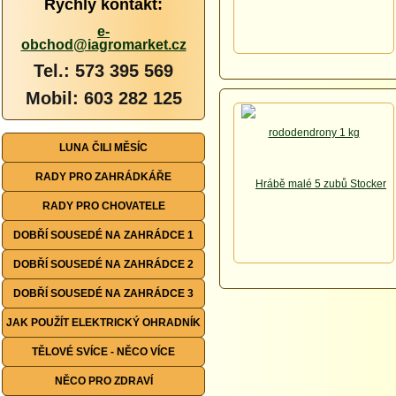
Rychlý kontakt:
e-
obchod@iagromarket.cz
Tel.: 573 395 569
Mobil: 603 282 125
LUNA ČILI MĚSÍC
RADY PRO ZAHRÁDKÁŘE
RADY PRO CHOVATELE
DOBŘÍ SOUSEDÉ NA ZAHRÁDCE 1
DOBŘÍ SOUSEDÉ NA ZAHRÁDCE 2
DOBŘÍ SOUSEDÉ NA ZAHRÁDCE 3
JAK POUŽÍT ELEKTRICKÝ OHRADNÍK
TĚLOVÉ SVÍCE - NĚCO VÍCE
NĚCO PRO ZDRAVÍ