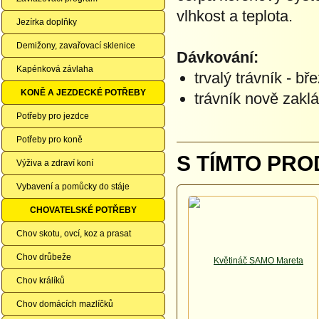
vlhkost a teplota.
Jezírka doplňky
Demižony, zavařovací sklenice
Dávkování:
Kapénková závlaha
trvalý trávník - bř
KONĚ A JEZDECKÉ POTŘEBY
trávník nově zaklá
Potřeby pro jezdce
Potřeby pro koně
S TÍMTO PRO
Výživa a zdraví koní
Vybavení a pomůcky do stáje
CHOVATELSKÉ POTŘEBY
Chov skotu, ovcí, koz a prasat
Chov drůbeže
Chov králíků
Chov domácích mazlíčků