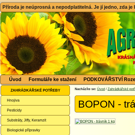
Příroda je neúprosná a nepodplatitelná. Je jí jedno, zda je
Úvod
Formuláře ke stažení
PODKOVÁŘSTVÍ Roze
Nacházíte se:
Úvod
/
Zahrádkářské pot
ZAHRÁDKÁŘSKÉ POTŘEBY
Hnojiva
BOPON - trá
Pesticidy
Substráty, Jiffy, Keramzit
Biologické přípravky