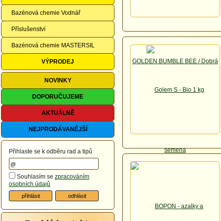
Bazénová chemie Vodnář
Příslušenství
Bazénová chemie MASTERSIL
VÝPRODEJ
NOVINKY
DOPORUČUJEME
AKTUÁLNĚ
NEJPRODÁVANĚJŠÍ
Přihlaste se k odběru rad a tipů
Souhlasím se
zpracováním
osobních údajů