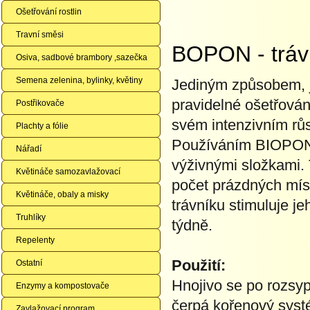
Ošetřování rostlin
Travní směsi
BOPON - tráv
Osiva, sadbové brambory ,sazečka
Semena zelenina, bylinky, květiny
Jediným způsobem, ja
pravidelné ošetřování
Postřikovače
svém intenzivním rů
Plachty a fólie
Používáním BIOPONU
Nářadí
výživnými složkami. 
Květináče samozavlažovací
počet prázdných míst
Květináče, obaly a misky
trávníku stimuluje j
Truhlíky
týdně.
Repelenty
Použití:
Ostatní
Hnojivo se po rozsyp
Enzymy a kompostovače
čerpá kořenový systé
Zavlažovací program