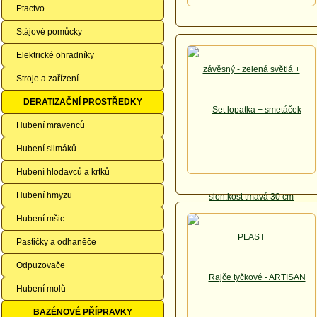
Ptactvo
Stájové pomůcky
Elektrické ohradníky
Stroje a zařízení
DERATIZAČNÍ PROSTŘEDKY
Hubení mravenců
Hubení slimáků
Hubení hlodavců a krtků
Hubení hmyzu
Hubení mšic
Pastičky a odhaněče
Odpuzovače
Hubení molů
BAZÉNOVÉ PŘÍPRAVKY