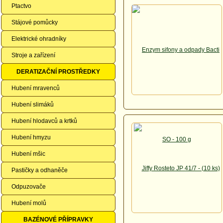
Ptactvo
Stájové pomůcky
Elektrické ohradníky
Stroje a zařízení
DERATIZAČNÍ PROSTŘEDKY
Hubení mravenců
Hubení slimáků
Hubení hlodavců a krtků
Hubení hmyzu
Hubení mšic
Pastičky a odhaněče
Odpuzovače
Hubení molů
BAZÉNOVÉ PŘÍPRAVKY