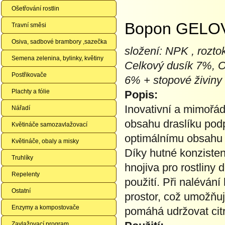
Ošetřování rostlin
Bopon GELOVÝ
Travní směsi
Osiva, sadbové brambory ,sazečka
složení: NPK , rozto
Semena zelenina, bylinky, květiny
Celkový dusík 7%, O
Postřikovače
6% + stopové živiny
Plachty a fólie
Popis:
Inovativní a mimořád
Nářadí
obsahu draslíku podp
Květináče samozavlažovací
optimálnímu obsahu d
Květináče, obaly a misky
Díky hutné konzistenc
Truhlíky
hnojiva pro rostliny
Repelenty
použití. Při naléván
Ostatní
prostor, což umožňu
Enzymy a kompostovače
pomáhá udržovat citr
Zavlažovací program