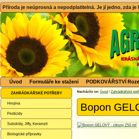
Příroda je neúprosná a nepodplatitelná. Je jí jedno, zda je
Úvod
Formuláře ke stažení
PODKOVÁŘSTVÍ Roze
Nacházíte se:
Úvod
/
Zahrádkářské pot
ZAHRÁDKÁŘSKÉ POTŘEBY
Hnojiva
Bopon GELOV
Pesticidy
Substráty, Jiffy, Keramzit
Biologické přípravky