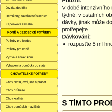
Použití:
V době intenzivního r
Jezírka doplňky
týdně, v ostatních 
Demižony, zavařovací sklenice
dávky, jinak může do
Kapénková závlaha
protřepejte.
KONĚ A JEZDECKÉ POTŘEBY
Dávkování:
Potřeby pro jezdce
rozpusťte 5 ml hno
Potřeby pro koně
Výživa a zdraví koní
Vybavení a pomůcky do stáje
CHOVATELSKÉ POTŘEBY
Chov skotu, ovcí, koz a prasat
Chov drůbeže
Chov králíků
S TÍMTO PRO
Chov domácích mazlíčků