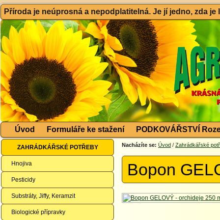
Příroda je neúprosná a nepodplatitelná. Je jí jedno, zda je
Úvod
Formuláře ke stažení
PODKOVÁŘSTVÍ Roze
Nacházíte se:
Úvod
/
Zahrádkářské pot
ZAHRÁDKÁŘSKÉ POTŘEBY
Hnojiva
Bopon GELOV
Pesticidy
Substráty, Jiffy, Keramzit
Biologické přípravky