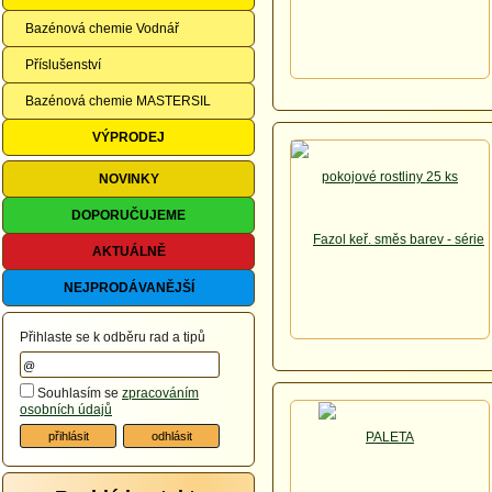
Bazénová chemie Vodnář
Příslušenství
Bazénová chemie MASTERSIL
VÝPRODEJ
NOVINKY
DOPORUČUJEME
AKTUÁLNĚ
NEJPRODÁVANĚJŠÍ
Přihlaste se k odběru rad a tipů
Souhlasím se
zpracováním
osobních údajů