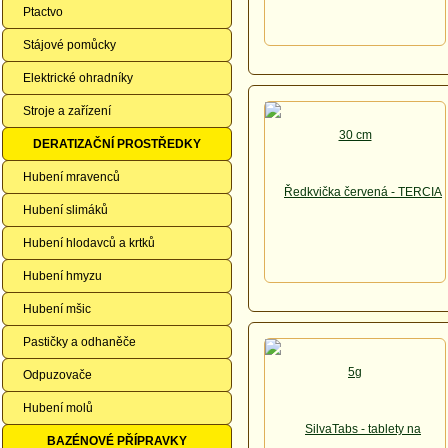
Ptactvo
Stájové pomůcky
Elektrické ohradníky
Stroje a zařízení
DERATIZAČNÍ PROSTŘEDKY
Hubení mravenců
Hubení slimáků
Hubení hlodavců a krtků
Hubení hmyzu
Hubení mšic
Pastičky a odhaněče
Odpuzovače
Hubení molů
BAZÉNOVÉ PŘÍPRAVKY