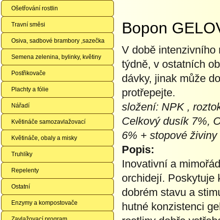
Ošetřování rostlin
Bopon GELOVÝ
Travní směsi
Osiva, sadbové brambory ,sazečka
V době intenzivního r
Semena zelenina, bylinky, květiny
týdně, v ostatních 
Postřikovače
dávky, jinak může do
Plachty a fólie
protřepejte.
složení: NPK , rozto
Nářadí
Celkový dusík 7%, O
Květináče samozavlažovací
6% + stopové živiny
Květináče, obaly a misky
Popis:
Truhlíky
Inovativní a mimořád
Repelenty
orchidejí. Poskytuje
Ostatní
dobrém stavu a stimul
Enzymy a kompostovače
hutné konzistenci gel
Zavlažovací program