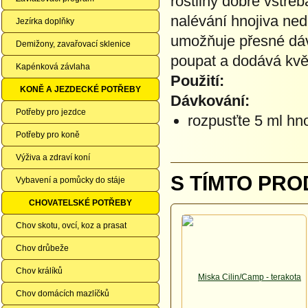
rostliny dobře vstřeb
nalévání hnojiva ned
Jezírka doplňky
umožňuje přesné dáv
Demižony, zavařovací sklenice
poupat a dodává květ
Kapénková závlaha
Použití:
KONĚ A JEZDECKÉ POTŘEBY
Dávkování:
Potřeby pro jezdce
rozpusťte 5 ml hno
Potřeby pro koně
Výživa a zdraví koní
S TÍMTO PRO
Vybavení a pomůcky do stáje
CHOVATELSKÉ POTŘEBY
Chov skotu, ovcí, koz a prasat
Chov drůbeže
Chov králíků
Chov domácích mazlíčků