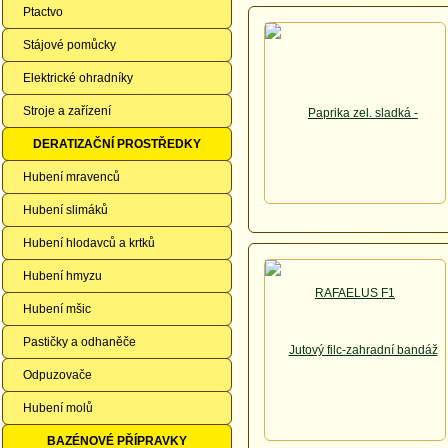
Ptactvo
Stájové pomůcky
Elektrické ohradníky
Stroje a zařízení
DERATIZAČNÍ PROSTŘEDKY
Hubení mravenců
Hubení slimáků
Hubení hlodavců a krtků
Hubení hmyzu
Hubení mšic
Pastičky a odhaněče
Odpuzovače
Hubení molů
BAZÉNOVÉ PŘÍPRAVKY