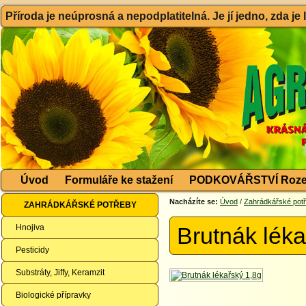
Příroda je neúprosná a nepodplatitelná. Je jí jedno, zda je
Úvod
Formuláře ke stažení
PODKOVÁŘSTVÍ Roze
Nacházíte se:
Úvod
/
Zahrádkářské pot
ZAHRÁDKÁŘSKÉ POTŘEBY
Hnojiva
Brutnák léka
Pesticidy
Substráty, Jiffy, Keramzit
Biologické přípravky