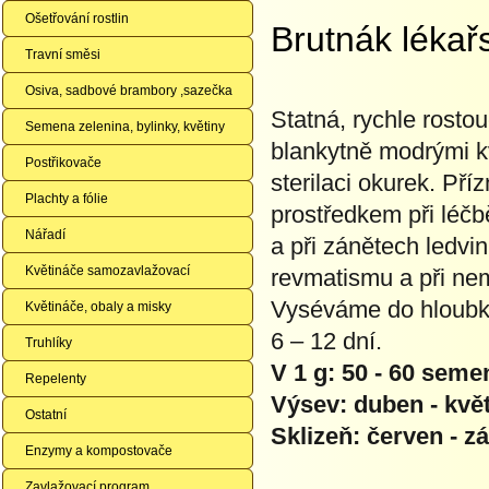
Ošetřování rostlin
Brutnák lékař
Travní směsi
Osiva, sadbové brambory ,sazečka
Statná, rychle rostou
Semena zelenina, bylinky, květiny
blankytně modrými kv
Postřikovače
sterilaci okurek. Př
Plachty a fólie
prostředkem při léčb
Nářadí
a při zánětech ledvin
Květináče samozavlažovací
revmatismu a při nem
Vyséváme do hloubky
Květináče, obaly a misky
6 – 12 dní.
Truhlíky
V 1 g:
50 - 60 seme
Repelenty
Výsev
: duben - kvě
Ostatní
Sklizeň
: červen - zá
Enzymy a kompostovače
Zavlažovací program