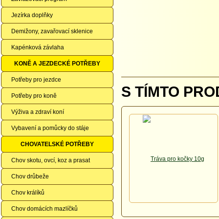
Jezírka doplňky
Demižony, zavařovací sklenice
Kapénková závlaha
KONĚ A JEZDECKÉ POTŘEBY
Potřeby pro jezdce
S TÍMTO PRO
Potřeby pro koně
Výživa a zdraví koní
Vybavení a pomůcky do stáje
CHOVATELSKÉ POTŘEBY
Chov skotu, ovcí, koz a prasat
Chov drůbeže
Chov králíků
Chov domácích mazlíčků