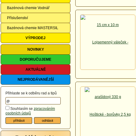
Bazénová chemie Vodnář
Příslušenství
Bazénová chemie MASTERSIL
VÝPRODEJ
NOVINKY
DOPORUČUJEME
AKTUÁLNĚ
NEJPRODÁVANĚJŠÍ
Přihlaste se k odběru rad a tipů
Souhlasím se
zpracováním
osobních údajů