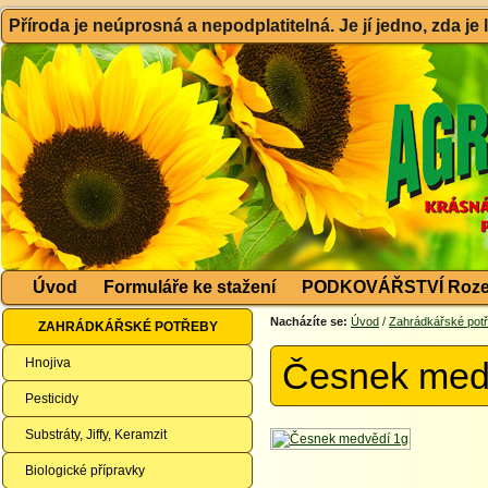
Příroda je neúprosná a nepodplatitelná. Je jí jedno, zda je
Úvod
Formuláře ke stažení
PODKOVÁŘSTVÍ Roze
Nacházíte se:
Úvod
/
Zahrádkářské pot
ZAHRÁDKÁŘSKÉ POTŘEBY
Hnojiva
Česnek med
Pesticidy
Substráty, Jiffy, Keramzit
Biologické přípravky