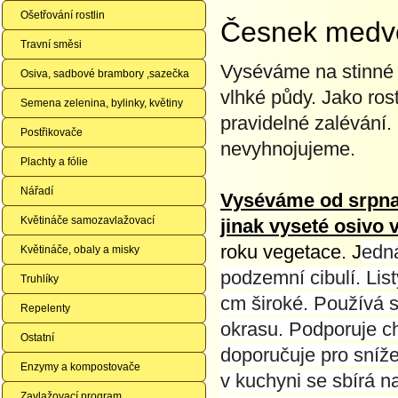
Ošetřování rostlin
Česnek medv
Travní směsi
Vyséváme na stinné m
Osiva, sadbové brambory ,sazečka
vlhké půdy. Jako ros
Semena zelenina, bylinky, květiny
pravidelné zalévání
Postřikovače
nevyhnojujeme.
Plachty a fólie
Nářadí
Vyséváme od srpna 
Květináče samozavlažovací
jinak vyseté osivo v
roku vegetace. J
edná
Květináče, obaly a misky
podzemní
cibulí
. Lis
Truhlíky
cm široké. Používá s
Repelenty
okrasu. Podporuje chu
Ostatní
doporučuje pro sníže
Enzymy a kompostovače
v kuchyni
se
sbírá
n
Zavlažovací program