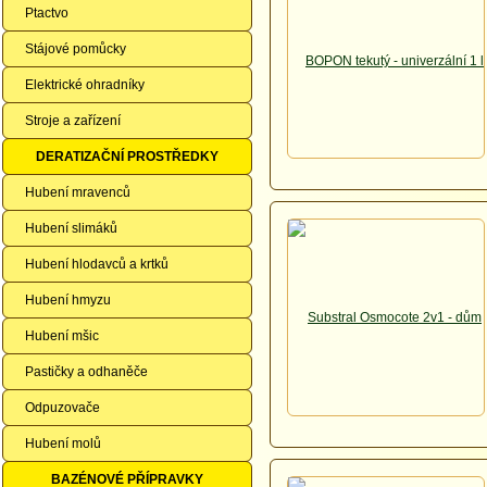
Ptactvo
Stájové pomůcky
Elektrické ohradníky
Stroje a zařízení
DERATIZAČNÍ PROSTŘEDKY
Hubení mravenců
Hubení slimáků
Hubení hlodavců a krtků
Hubení hmyzu
Hubení mšic
Pastičky a odhaněče
Odpuzovače
Hubení molů
BAZÉNOVÉ PŘÍPRAVKY