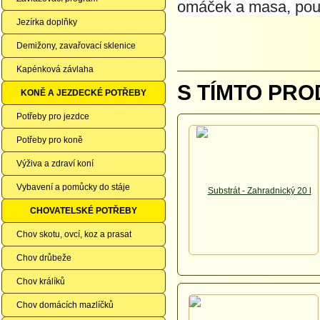
omáček a masa, použ
Jezírka doplňky
Demižony, zavařovací sklenice
Kapénková závlaha
S TÍMTO PRO
KONĚ A JEZDECKÉ POTŘEBY
Potřeby pro jezdce
Potřeby pro koně
Výživa a zdraví koní
Vybavení a pomůcky do stáje
CHOVATELSKÉ POTŘEBY
Chov skotu, ovcí, koz a prasat
Chov drůbeže
Chov králíků
Chov domácích mazlíčků