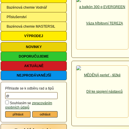
Bazénová chemie Vodnář
Příslušenství
Bazénová chemie MASTERSIL
VÝPRODEJ
NOVINKY
DOPORUČUJEME
AKTUÁLNĚ
NEJPRODÁVANĚJŠÍ
Přihlaste se k odběru rad a tipů
Souhlasím se
zpracováním
osobních údajů