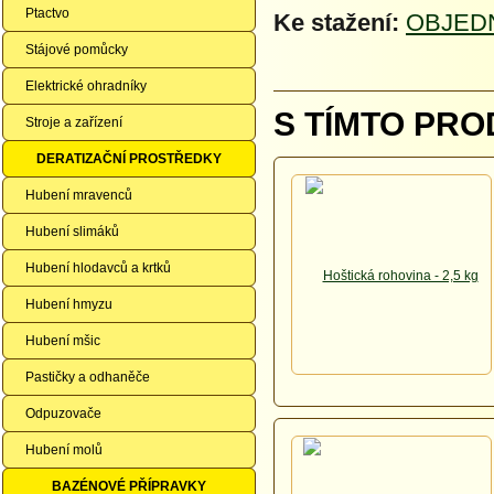
Ptactvo
Ke stažení:
OBJED
Stájové pomůcky
Elektrické ohradníky
S TÍMTO PRO
Stroje a zařízení
DERATIZAČNÍ PROSTŘEDKY
Hubení mravenců
Hubení slimáků
Hubení hlodavců a krtků
Hubení hmyzu
Hubení mšic
Pastičky a odhaněče
Odpuzovače
Hubení molů
BAZÉNOVÉ PŘÍPRAVKY