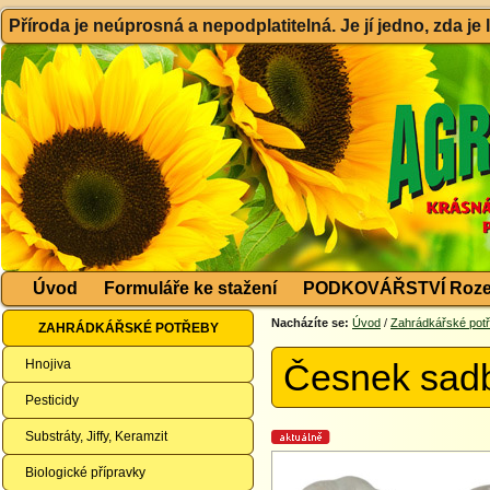
Příroda je neúprosná a nepodplatitelná. Je jí jedno, zda je
Úvod
Formuláře ke stažení
PODKOVÁŘSTVÍ Roze
Nacházíte se:
Úvod
/
Zahrádkářské pot
ZAHRÁDKÁŘSKÉ POTŘEBY
Hnojiva
Česnek sad
Pesticidy
Substráty, Jiffy, Keramzit
Biologické přípravky