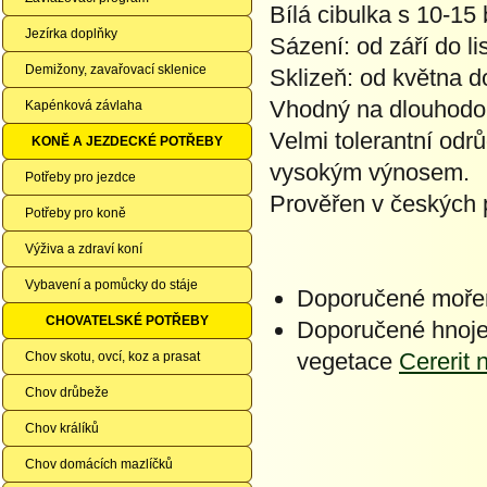
Bílá cibulka s 10-15
Jezírka doplňky
Sázení: od září do l
Demižony, zavařovací sklenice
Sklizeň: od května 
Vhodný na dlouhodo
Kapénková závlaha
Velmi tolerantní od
KONĚ A JEZDECKÉ POTŘEBY
vysokým výnosem.
Potřeby pro jezdce
Prověřen v českých 
Potřeby pro koně
Výživa a zdraví koní
Vybavení a pomůcky do stáje
Doporučené moře
CHOVATELSKÉ POTŘEBY
Doporučené hnoje
vegetace
Cererit 
Chov skotu, ovcí, koz a prasat
Chov drůbeže
Chov králíků
Chov domácích mazlíčků