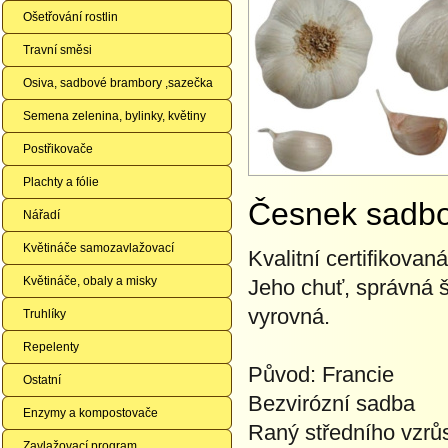
Ošetřování rostlin
Travní směsi
Osiva, sadbové brambory ,sazečka
Semena zelenina, bylinky, květiny
Postřikovače
Plachty a fólie
Česnek sadb
Nářadí
Květináče samozavlažovací
Kvalitní certifikova
Květináče, obaly a misky
Jeho chuť, správná š
vyrovná.
Truhlíky
Repelenty
Původ: Francie
Ostatní
Bezvirózní sadba
Enzymy a kompostovače
Raný středního vzrů
Zavlažovací program