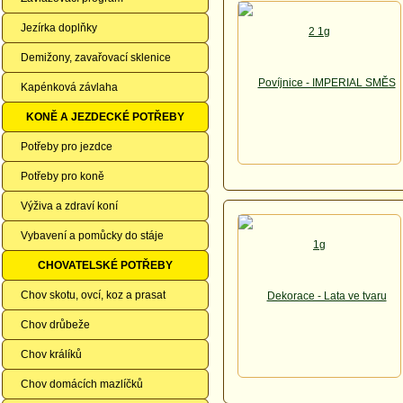
Jezírka doplňky
Demižony, zavařovací sklenice
Kapénková závlaha
KONĚ A JEZDECKÉ POTŘEBY
Potřeby pro jezdce
Potřeby pro koně
Výživa a zdraví koní
Vybavení a pomůcky do stáje
CHOVATELSKÉ POTŘEBY
Chov skotu, ovcí, koz a prasat
Chov drůbeže
Chov králíků
Chov domácích mazlíčků