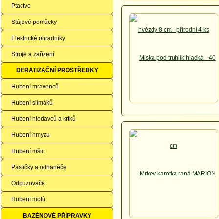
Ptactvo
Stájové pomůcky
Elektrické ohradníky
Stroje a zařízení
DERATIZAČNÍ PROSTŘEDKY
Hubení mravenců
Hubení slimáků
Hubení hlodavců a krtků
Hubení hmyzu
Hubení mšic
Pastičky a odhaněče
Odpuzovače
Hubení molů
BAZÉNOVÉ PŘÍPRAVKY