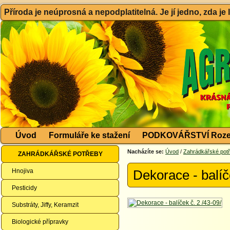
Příroda je neúprosná a nepodplatitelná. Je jí jedno, zda je
Úvod
Formuláře ke stažení
PODKOVÁŘSTVÍ Roze
Nacházíte se:
Úvod
/
Zahrádkářské pot
ZAHRÁDKÁŘSKÉ POTŘEBY
Hnojiva
Dekorace - balíč
Pesticidy
Substráty, Jiffy, Keramzit
Biologické přípravky