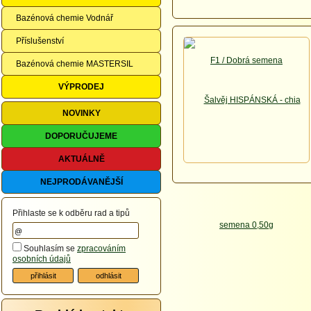
Bazénová chemie Vodnář
Příslušenství
Bazénová chemie MASTERSIL
VÝPRODEJ
NOVINKY
DOPORUČUJEME
AKTUÁLNĚ
NEJPRODÁVANĚJŠÍ
Přihlaste se k odběru rad a tipů
Souhlasím se
zpracováním
osobních údajů