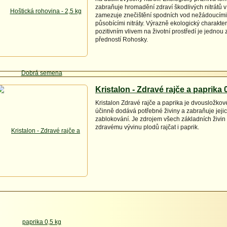
zabraňuje hromadění zdraví škodlivých nitrátů v 
zamezuje znečištění spodních vod nežádoucími,
působícími nitráty. Výrazně ekologický charakt
pozitivním vlivem na životní prostředí je jednou 
předností Rohosky.
Kristalon - Zdravé rajče a paprika 
Kristalon Zdravé rajče a paprika je dvousložkové
účinně dodává potřebné živiny a zabraňuje jej
zablokování. Je zdrojem všech základních živin
zdravému vývinu plodů rajčat i paprik.