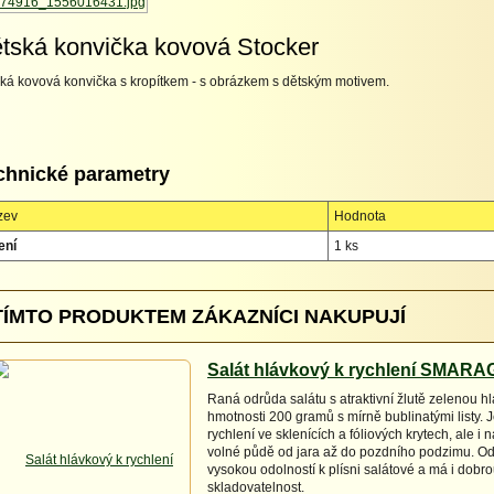
tská konvička kovová Stocker
ká kovová konvička s kropítkem - s obrázkem s dětským motivem.
chnické parametry
zev
Hodnota
ení
1 ks
TÍMTO PRODUKTEM ZÁKAZNÍCI NAKUPUJÍ
Salát hlávkový k rychlení SMAR
Raná odrůda salátu s atraktivní žlutě zelenou h
hmotnosti 200 gramů s mírně bublinatými listy. J
rychlení ve sklenících a fóliových krytech, ale i 
volné půdě od jara až do pozdního podzimu. O
vysokou odolností k plísni salátové a má i dobr
skladovatelnost.