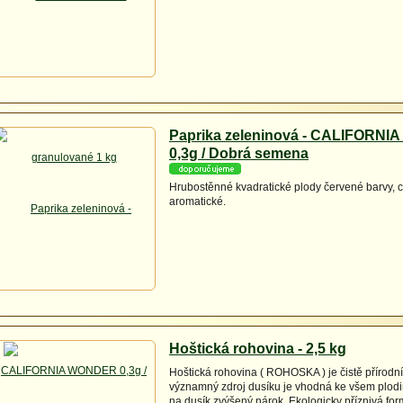
Paprika zeleninová - CALIFORN
0,3g / Dobrá semena
Hrubostěnné kvadratické plody červené barvy, 
aromatické.
Hoštická rohovina - 2,5 kg
Hoštická rohovina ( ROHOSKA ) je čistě přírodní
významný zdroj dusíku je vhodná ke všem plodi
na dusík zvýšený nárok. Ekologicky příznivá fo