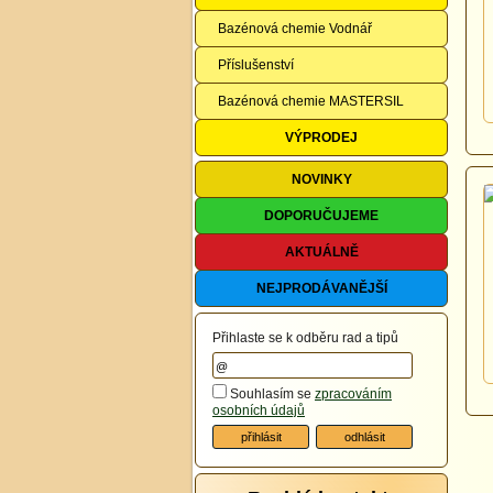
Bazénová chemie Vodnář
Příslušenství
Bazénová chemie MASTERSIL
VÝPRODEJ
NOVINKY
DOPORUČUJEME
AKTUÁLNĚ
NEJPRODÁVANĚJŠÍ
Přihlaste se k odběru rad a tipů
Souhlasím se
zpracováním
osobních údajů