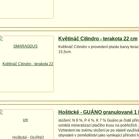
Květináč Cilindro - terakota 22 cm
Květináč Cilindro v provedení plastu barvy terac
15,5cm.
Hoštické - GUÁNO granulované 1 
složení: N 8 %, P 4 %, K 7 % Guáno je čistě přír
vzniklá mineralizací ptačího trusu na pobřežích 
Vzhledem ke svému složení je po staletí využív
obyvateli v zemědělství jako vynikající přírodní h