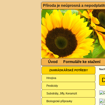
Příroda je neúprosná a nepodplatitel
Úvod
Formuláře ke stažení
Nach
ZAHRÁDKÁŘSKÉ POTŘEBY
Hnojiva
D
Pesticidy
Substráty, Jiffy, Keramzit
Biologické přípravky