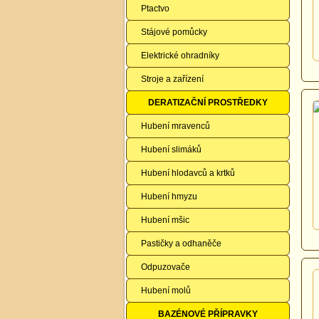
Ptactvo
Stájové pomůcky
Elektrické ohradníky
Stroje a zařízení
DERATIZAČNÍ PROSTŘEDKY
Hubení mravenců
Hubení slimáků
Hubení hlodavců a krtků
Hubení hmyzu
Hubení mšic
Pastičky a odhaněče
Odpuzovače
Hubení molů
BAZÉNOVÉ PŘÍPRAVKY