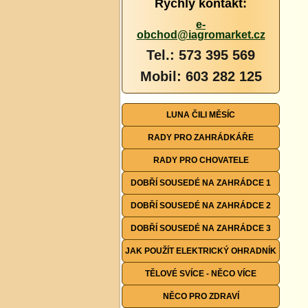
Rychlý kontakt:
e-
obchod@iagromarket.cz
Tel.: 573 395 569
Mobil: 603 282 125
LUNA ČILI MĚSÍC
RADY PRO ZAHRÁDKÁŘE
RADY PRO CHOVATELE
DOBŘÍ SOUSEDÉ NA ZAHRÁDCE 1
DOBŘÍ SOUSEDÉ NA ZAHRÁDCE 2
DOBŘÍ SOUSEDÉ NA ZAHRÁDCE 3
JAK POUŽÍT ELEKTRICKÝ OHRADNÍK
TĚLOVÉ SVÍCE - NĚCO VÍCE
NĚCO PRO ZDRAVÍ