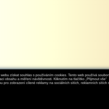
 webu získat souhlas s používáním cookies. Tento web používá soubor
aci obsahu a měření návštěvnosti. Kliknutím na tlačítko „Přijmout vše“
 pro zobrazení cílené reklamy na sociálních sítích, reklamních sítích 
Provozovatelem internetového obchodu
iAgromarket.cz
je AGROMARKET IRSI s.r.o.
zapsaná v obchodním rejstřík
Kontakt:
e-obchod@
© 2013 iAgromarket.cz - všechna práva vyhrazena, kopírování obsahu str