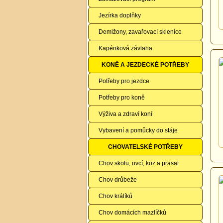
Jezírka doplňky
Demižony, zavařovací sklenice
Kapénková závlaha
KONĚ A JEZDECKÉ POTŘEBY
Potřeby pro jezdce
Potřeby pro koně
Výživa a zdraví koní
Vybavení a pomůcky do stáje
CHOVATELSKÉ POTŘEBY
Chov skotu, ovcí, koz a prasat
Chov drůbeže
Chov králíků
Chov domácích mazlíčků