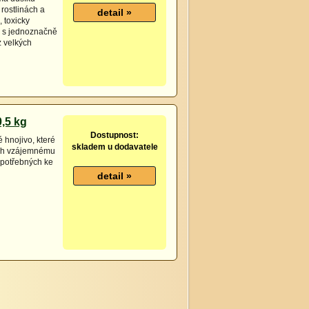
rostlinách a
 toxicky
er s jednoznačně
z velkých
0,5 kg
Dostupnost:
 hnojivo, které
skladem u dodavatele
ich vzájemnému
 potřebných ke