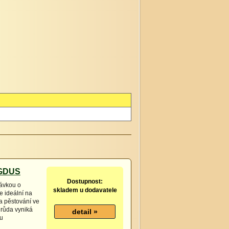
AGDUS
Dostupnost:
lávkou o
skladem u dodavatele
e ideální na
na pěstování ve
drůda vyniká
ou