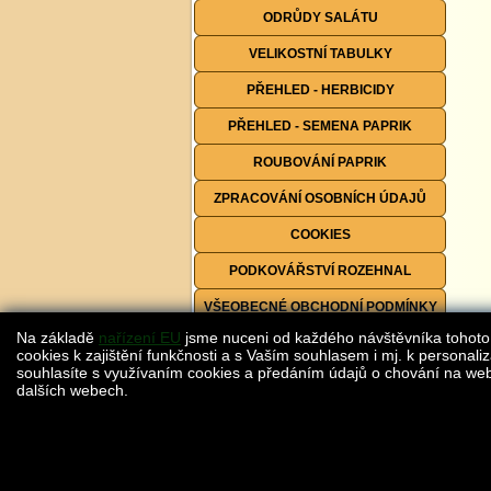
ODRŮDY SALÁTU
VELIKOSTNÍ TABULKY
PŘEHLED - HERBICIDY
PŘEHLED - SEMENA PAPRIK
ROUBOVÁNÍ PAPRIK
ZPRACOVÁNÍ OSOBNÍCH ÚDAJŮ
COOKIES
PODKOVÁŘSTVÍ ROZEHNAL
VŠEOBECNÉ OBCHODNÍ PODMÍNKY
Na základě
nařízení EU
jsme nuceni od každého návštěvníka tohoto
FORMULÁŘE KE STAŽENÍ
cookies k zajištění funkčnosti a s Vaším souhlasem i mj. k personaliz
souhlasíte s využívaním cookies a předáním údajů o chování na webu
dalších webech.