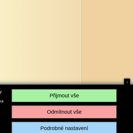
↓
y
na
, IČO: 28304845, se sídlem č.p. 17, 768 75 Loukov
u vedeném Krajským soudem v Brně, sp. zn. C 59979
iagromarket.cz
, Mobil: 603 525 615, Tel: 573 395 569
ánek je dovoleno pouze se souhlasem provozovatele.
Realizace:
w-software.com