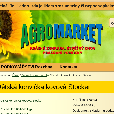
ná. Je jí jedno, zda je lidem srozumitelný či nepochopitelný
PODKOVÁŘSTVÍ Rozehnal
Kontakty
ázíte se:
Úvod
/
Zahrádkářské potřeby
/ Dětská konvička kovová Stocker
ětská konvička kovová Stocker
Kat. číslo:
774924
Váha:
0.8000 kg
Dostupnost:
skladem u dodav