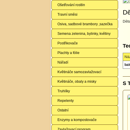
Ošetřování rostlin
Dě
Travní směsi
Děts
Osiva, sadbové brambory ,sazečka
Semena zelenina, bylinky, květiny
Postřikovače
Te
Plachty a fólie
Ná
Nářadí
bal
Květináče samozavlažovací
Květináče, obaly a misky
S 
Truhlíky
Repelenty
Ostatní
Enzymy a kompostovače
Zavlažovací program