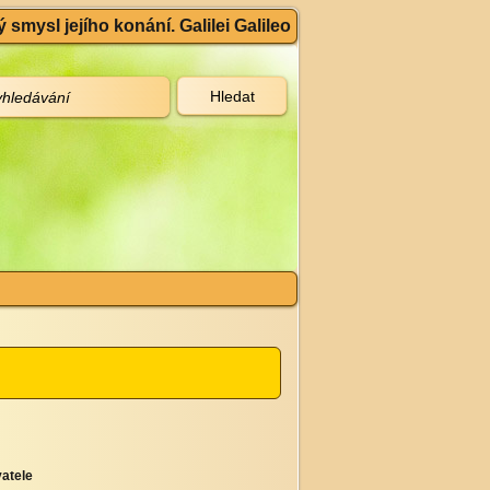
 smysl jejího konání. Galilei Galileo
atele