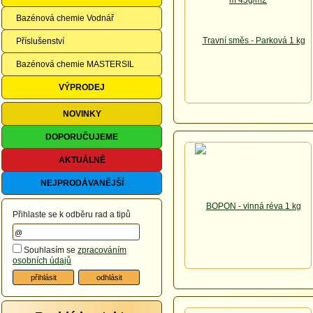
Bazénová chemie Vodnář
Příslušenství
Bazénová chemie MASTERSIL
VÝPRODEJ
NOVINKY
DOPORUČUJEME
AKTUÁLNĚ
NEJPRODÁVANĚJŠÍ
Přihlaste se k odběru rad a tipů
Souhlasím se
zpracováním
osobních údajů