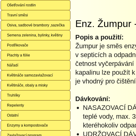
Ošetřování rostlin
Travní směsi
Enz. Žumpur 
Osiva, sadbové brambory ,sazečka
Semena zelenina, bylinky, květiny
Popis a použití:
Žumpur je směs enzy
Postřikovače
v septicích a odpadn
Plachty a fólie
četnost vyčerpávání 
Nářadí
kapalinu lze použít 
Květináče samozavlažovací
je vhodný pro čištěn
Květináče, obaly a misky
Truhlíky
Dávkování:
Repelenty
NASAZOVACÍ DÁVKA
teplé vody, max. 3
Ostatní
kteréhokoliv odpa
Enzymy a kompostovače
UDRŽOVACÍ DÁVKA:
Zavlažovací program