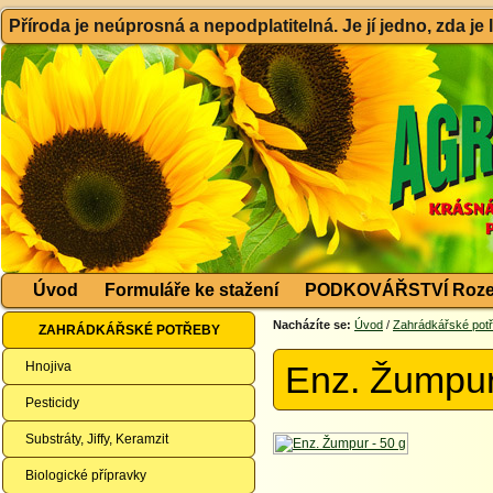
Příroda je neúprosná a nepodplatitelná. Je jí jedno, zda je
Úvod
Formuláře ke stažení
PODKOVÁŘSTVÍ Roze
Nacházíte se:
Úvod
/
Zahrádkářské pot
ZAHRÁDKÁŘSKÉ POTŘEBY
Hnojiva
Enz. Žumpur
Pesticidy
Substráty, Jiffy, Keramzit
Biologické přípravky