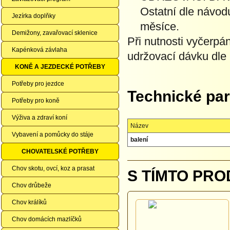
Ostatní dle návod
Jezírka doplňky
měsíce.
Demižony, zavařovací sklenice
Při nutnosti vyčerpá
Kapénková závlaha
udržovací dávku dle
KONĚ A JEZDECKÉ POTŘEBY
Potřeby pro jezdce
Technické pa
Potřeby pro koně
Výživa a zdraví koní
Název
Vybavení a pomůcky do stáje
balení
CHOVATELSKÉ POTŘEBY
Chov skotu, ovcí, koz a prasat
S TÍMTO PRO
Chov drůbeže
Chov králíků
Chov domácích mazlíčků