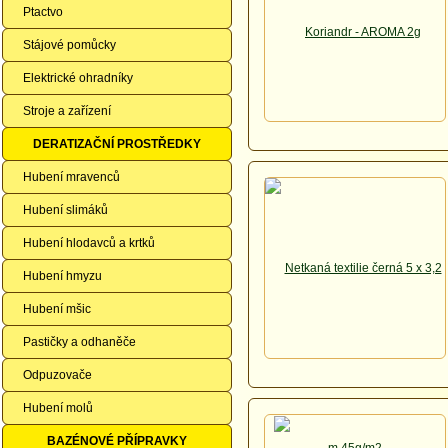
Ptactvo
Stájové pomůcky
Elektrické ohradníky
Stroje a zařízení
DERATIZAČNÍ PROSTŘEDKY
Hubení mravenců
Hubení slimáků
Hubení hlodavců a krtků
Hubení hmyzu
Hubení mšic
Pastičky a odhaněče
Odpuzovače
Hubení molů
BAZÉNOVÉ PŘÍPRAVKY