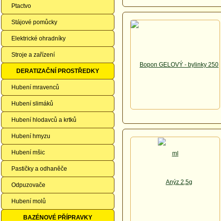
Ptactvo
Stájové pomůcky
Elektrické ohradníky
Stroje a zařízení
DERATIZAČNÍ PROSTŘEDKY
Hubení mravenců
Hubení slimáků
Hubení hlodavců a krtků
Hubení hmyzu
Hubení mšic
Pastičky a odhaněče
Odpuzovače
Hubení molů
BAZÉNOVÉ PŘÍPRAVKY