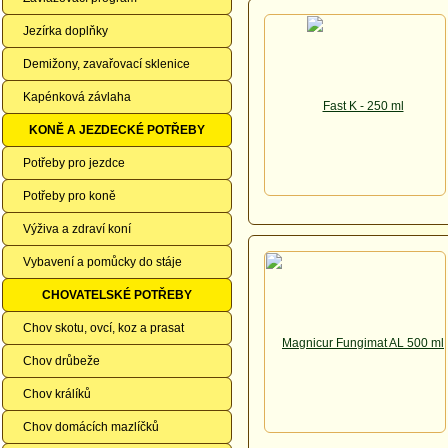
Jezírka doplňky
Demižony, zavařovací sklenice
Kapénková závlaha
KONĚ A JEZDECKÉ POTŘEBY
Potřeby pro jezdce
Potřeby pro koně
Výživa a zdraví koní
Vybavení a pomůcky do stáje
CHOVATELSKÉ POTŘEBY
Chov skotu, ovcí, koz a prasat
Chov drůbeže
Chov králíků
Chov domácích mazlíčků