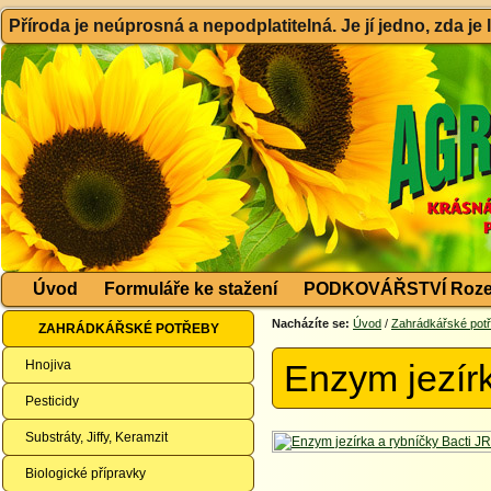
Příroda je neúprosná a nepodplatitelná. Je jí jedno, zda je
Úvod
Formuláře ke stažení
PODKOVÁŘSTVÍ Roze
Nacházíte se:
Úvod
/
Zahrádkářské pot
ZAHRÁDKÁŘSKÉ POTŘEBY
Hnojiva
Enzym jezírk
Pesticidy
Substráty, Jiffy, Keramzit
Biologické přípravky