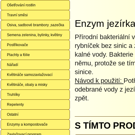
Ošetřování rostlin
Travní směsi
Enzym jezírka
Osiva, sadbové brambory ,sazečka
Semena zelenina, bylinky, květiny
Přírodní bakteriální
rybníček bez sinic a
Postřikovače
kalné vody. Bakteri
Plachty a fólie
němu, protože se tím
Nářadí
sinice.
Květináče samozavlažovací
Návod k použití:
Pot
Květináče, obaly a misky
odebrané vody z jezír
Truhlíky
zpět.
Repelenty
Ostatní
S TÍMTO PRO
Enzymy a kompostovače
Zavlažovací program