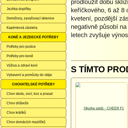
prodloužit dobu skliz
keříčkového, 6 až 8
Jezírka doplňky
kvetení, pozdější zá
Demižony, zavařovací sklenice
negativně působí na 
Kapénková závlaha
letech zvyšuje výnos
KONĚ A JEZDECKÉ POTŘEBY
Potřeby pro jezdce
Potřeby pro koně
Výživa a zdraví koní
S TÍMTO PRO
Vybavení a pomůcky do stáje
CHOVATELSKÉ POTŘEBY
Chov skotu, ovcí, koz a prasat
Chov drůbeže
Chov králíků
Chov domácích mazlíčků