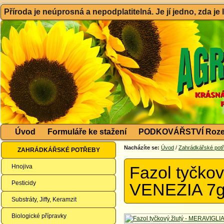
Příroda je neúprosná a nepodplatitelná. Je jí jedno, zda je
Úvod
Formuláře ke stažení
PODKOVÁŘSTVÍ Roze
Nacházíte se:
Úvod
/
Zahrádkářské pot
ZAHRÁDKÁŘSKÉ POTŘEBY
Hnojiva
Fazol tyčko
Pesticidy
VENEZIA 7
Substráty, Jiffy, Keramzit
Biologické přípravky