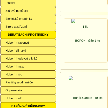
Ptactvo
Stájové pomůcky
Elektrické ohradníky
Stroje a zařízení
DERATIZAČNÍ PROSTŘEDKY
Hubení mravenců
Hubení slimáků
Hubení hlodavců a krtků
Hubení hmyzu
Hubení mšic
Pastičky a odhaněče
Odpuzovače
Hubení molů
BAZÉNOVÉ PŘÍPRAVKY