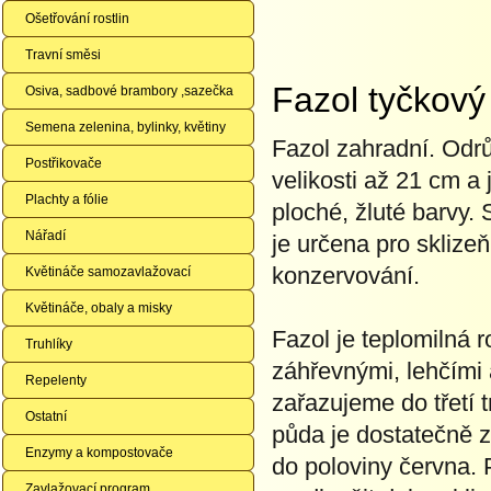
Ošetřování rostlin
Travní směsi
Fazol tyčkov
Osiva, sadbové brambory ,sazečka
Semena zelenina, bylinky, květiny
Fazol zahradní. Odrů
Postřikovače
velikosti až 21 cm a
Plachty a fólie
ploché, žluté barvy.
Nářadí
je určena pro sklize
konzervování.
Květináče samozavlažovací
Květináče, obaly a misky
Fazol je teplomilná r
Truhlíky
záhřevnými, lehčími
Repelenty
zařazujeme do třetí 
Ostatní
půda je dostatečně 
Enzymy a kompostovače
do poloviny června
Zavlažovací program