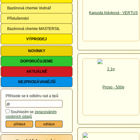
Bazénová chemie Vodnář
Příslušenství
Bazénová chemie MASTERSIL
VÝPRODEJ
NOVINKY
DOPORUČUJEME
AKTUÁLNĚ
NEJPRODÁVANĚJŠÍ
Přihlaste se k odběru rad a tipů
Souhlasím se
zpracováním
osobních údajů