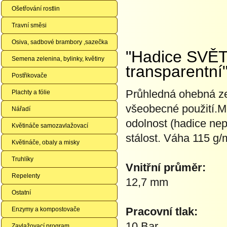
Ošetřování rostlin
Travní směsi
Osiva, sadbové brambory ,sazečka
"Hadice SVĚT
Semena zelenina, bylinky, květiny
transparentní
Postřikovače
Průhledná ohebná ze
Plachty a fólie
všeobecné použití.Mez
Nářadí
odolnost (hadice nep
Květináče samozavlažovací
stálost. Váha 115 g/
Květináče, obaly a misky
Truhlíky
Vnitřní průměr:
Repelenty
12,7 mm
Ostatní
Pracovní tlak:
Enzymy a kompostovače
10 Bar
Zavlažovací program