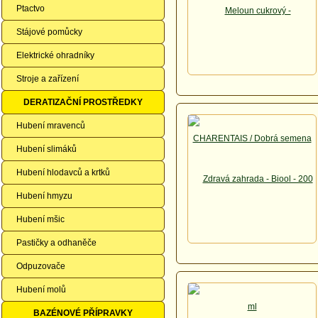
Ptactvo
Stájové pomůcky
Elektrické ohradníky
Stroje a zařízení
DERATIZAČNÍ PROSTŘEDKY
Hubení mravenců
Hubení slimáků
Hubení hlodavců a krtků
Hubení hmyzu
Hubení mšic
Pastičky a odhaněče
Odpuzovače
Hubení molů
BAZÉNOVÉ PŘÍPRAVKY