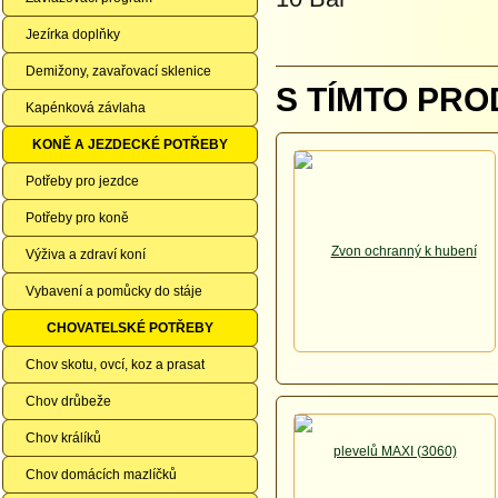
Jezírka doplňky
Demižony, zavařovací sklenice
S TÍMTO PRO
Kapénková závlaha
KONĚ A JEZDECKÉ POTŘEBY
Potřeby pro jezdce
Potřeby pro koně
Výživa a zdraví koní
Vybavení a pomůcky do stáje
CHOVATELSKÉ POTŘEBY
Chov skotu, ovcí, koz a prasat
Chov drůbeže
Chov králíků
Chov domácích mazlíčků