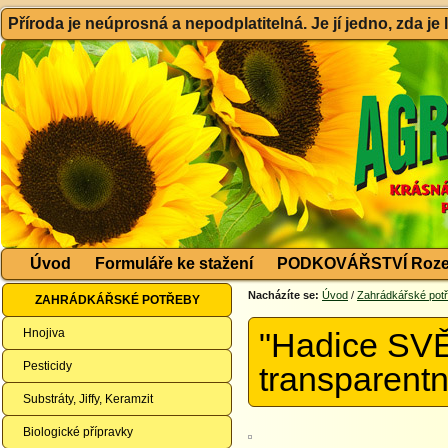
Příroda je neúprosná a nepodplatitelná. Je jí jedno, zda je
Úvod
Formuláře ke stažení
PODKOVÁŘSTVÍ Roze
Nacházíte se:
Úvod
/
Zahrádkářské pot
ZAHRÁDKÁŘSKÉ POTŘEBY
Hnojiva
"Hadice SVĚ
Pesticidy
transparentn
Substráty, Jiffy, Keramzit
Biologické přípravky