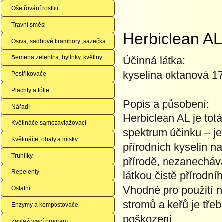
Ošetřování rostlin
Travní směsi
Herbiclean A
Osiva, sadbové brambory ,sazečka
Semena zelenina, bylinky, květiny
Účinná látka:
kyselina oktanová 17
Postřikovače
Plachty a fólie
Popis a působení:
Nářadí
Herbiclean AL je tot
Květináče samozavlažovací
spektrum účinku – jed
Květináče, obaly a misky
přírodních kyselin n
Truhlíky
přírodě, nezanechává
Repelenty
látkou čistě přírodní
Vhodné pro použití n
Ostatní
stromů a keřů je třeb
Enzymy a kompostovače
poškození.
Zavlažovací program