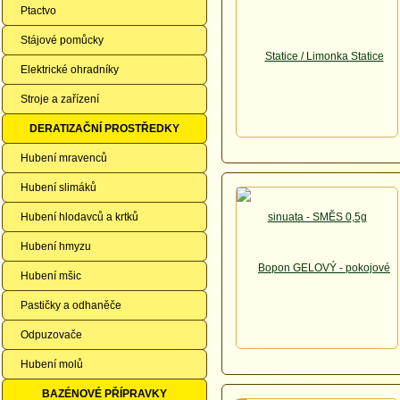
Ptactvo
Stájové pomůcky
Elektrické ohradníky
Stroje a zařízení
DERATIZAČNÍ PROSTŘEDKY
Hubení mravenců
Hubení slimáků
Hubení hlodavců a krtků
Hubení hmyzu
Hubení mšic
Pastičky a odhaněče
Odpuzovače
Hubení molů
BAZÉNOVÉ PŘÍPRAVKY