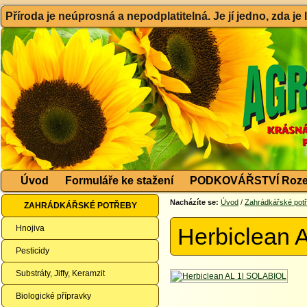
Příroda je neúprosná a nepodplatitelná. Je jí jedno, zda je
Úvod
Formuláře ke stažení
PODKOVÁŘSTVÍ Roze
Nacházíte se:
Úvod
/
Zahrádkářské pot
ZAHRÁDKÁŘSKÉ POTŘEBY
Hnojiva
Herbiclean 
Pesticidy
Substráty, Jiffy, Keramzit
Biologické přípravky