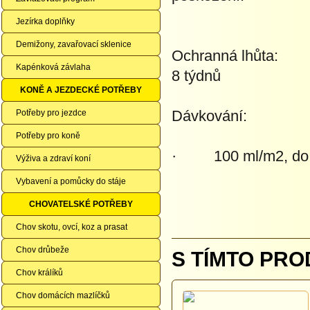
Jezírka doplňky
Demižony, zavařovací sklenice
Ochranná lhůta:
Kapénková závlaha
8 týdnů
KONĚ A JEZDECKÉ POTŘEBY
Dávkování:
Potřeby pro jezdce
Potřeby pro koně
· 100 ml/m2, do p
Výživa a zdraví koní
Vybavení a pomůcky do stáje
CHOVATELSKÉ POTŘEBY
Chov skotu, ovcí, koz a prasat
Chov drůbeže
S TÍMTO PRO
Chov králíků
Chov domácích mazlíčků