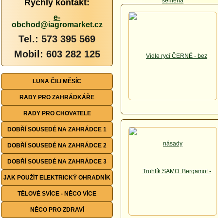
Rychlý kontakt:
e-
obchod@iagromarket.cz
Tel.: 573 395 569
Mobil: 603 282 125
LUNA ČILI MĚSÍC
RADY PRO ZAHRÁDKÁŘE
RADY PRO CHOVATELE
DOBŘÍ SOUSEDÉ NA ZAHRÁDCE 1
DOBŘÍ SOUSEDÉ NA ZAHRÁDCE 2
DOBŘÍ SOUSEDÉ NA ZAHRÁDCE 3
JAK POUŽÍT ELEKTRICKÝ OHRADNÍK
TĚLOVÉ SVÍCE - NĚCO VÍCE
NĚCO PRO ZDRAVÍ