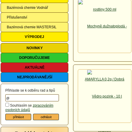
Bazénová chemie Vodnář
Příslušenství
Bazénová chemie MASTERSIL
VÝPRODEJ
NOVINKY
DOPORUČUJEME
AKTUÁLNĚ
NEJPRODÁVANĚJŠÍ
Přihlaste se k odběru rad a tipů
Souhlasím se
zpracováním
osobních údajů