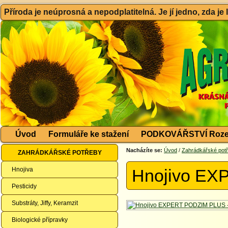
Příroda je neúprosná a nepodplatitelná. Je jí jedno, zda je
Úvod
Formuláře ke stažení
PODKOVÁŘSTVÍ Roze
Nacházíte se:
Úvod
/
Zahrádkářské pot
ZAHRÁDKÁŘSKÉ POTŘEBY
Hnojiva
Hnojivo EX
Pesticidy
Substráty, Jiffy, Keramzit
Biologické přípravky