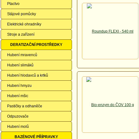
Ptactvo
Stájové pomůcky
Elektrické ohradníky
Stroje a zařízení
DERATIZAČNÍ PROSTŘEDKY
Hubení mravenců
Hubení slimáků
Hubení hlodavců a krtků
Hubení hmyzu
Hubení mšic
Pastičky a odhaněče
Odpuzovače
Hubení molů
BAZÉNOVÉ PŘÍPRAVKY