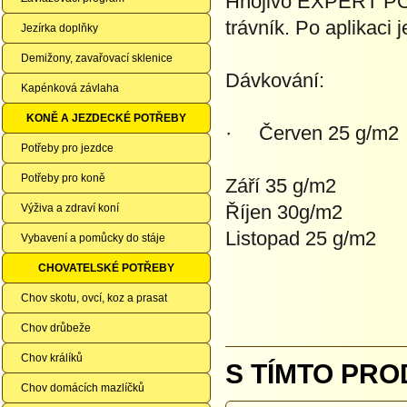
Hnojivo EXPERT PO
trávník. Po aplikaci 
Jezírka doplňky
Demižony, zavařovací sklenice
Dávkování:
Kapénková závlaha
KONĚ A JEZDECKÉ POTŘEBY
· Červen 25 g/m2
Potřeby pro jezdce
Potřeby pro koně
Září 35 g/m2
Říjen 30g/m2
Výživa a zdraví koní
Listopad 25 g/m2
Vybavení a pomůcky do stáje
CHOVATELSKÉ POTŘEBY
Chov skotu, ovcí, koz a prasat
Chov drůbeže
Chov králíků
S TÍMTO PRO
Chov domácích mazlíčků