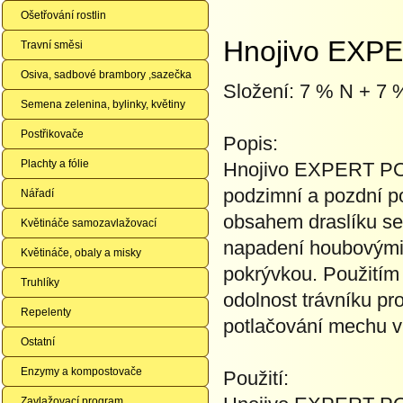
Ošetřování rostlin
Hnojivo EXPE
Travní směsi
Osiva, sadbové brambory ,sazečka
Složení: 7 % N + 7
Semena zelenina, bylinky, květiny
Postřikovače
Popis:
Plachty a fólie
Hnojivo EXPERT POD
podzimní a pozdní p
Nářadí
obsahem draslíku se 
Květináče samozavlažovací
napadení houbovými 
Květináče, obaly a misky
pokrývkou. Použitím 
Truhlíky
odolnost trávníku pr
Repelenty
potlačování mechu v 
Ostatní
Enzymy a kompostovače
Použití:
Zavlažovací program