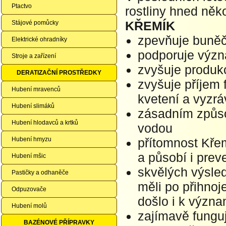
Ptactvo
rostliny hned něk
KŘEMÍK
Stájové pomůcky
zpevňuje buněčn
Elektrické ohradníky
podporuje výz
Stroje a zařízení
zvyšuje produkc
DERATIZAČNÍ PROSTŘEDKY
zvyšuje příjem f
Hubení mravenců
kvetení a vyzrá
Hubení slimáků
zásadním způso
Hubení hlodavců a krtků
vodou
Hubení hmyzu
přítomnost Kře
a působí i pre
Hubení mšic
skvělých výsled
Pastičky a odhaněče
měli po přihnoje
Odpuzovače
došlo i k význ
Hubení molů
zajímavě funguje
BAZÉNOVÉ PŘÍPRAVKY