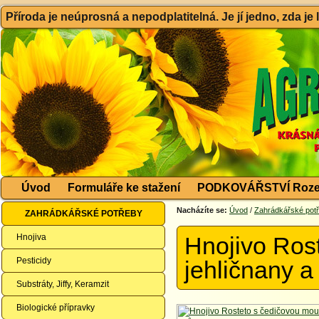
Příroda je neúprosná a nepodplatitelná. Je jí jedno, zda je
Úvod
Formuláře ke stažení
PODKOVÁŘSTVÍ Roze
Nacházíte se:
Úvod
/
Zahrádkářské pot
ZAHRÁDKÁŘSKÉ POTŘEBY
Hnojiva
Hnojivo Ros
Pesticidy
jehličnany a 
Substráty, Jiffy, Keramzit
Biologické přípravky