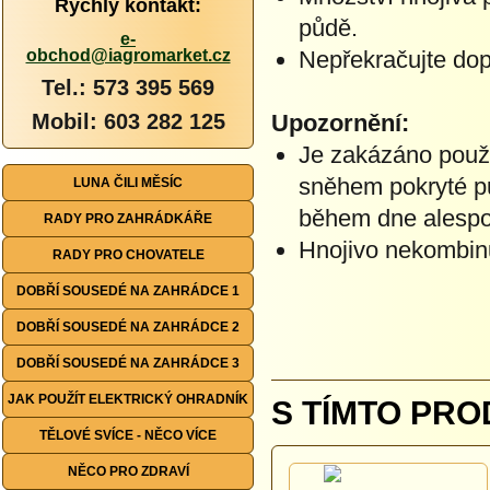
Rychlý kontakt:
půdě.
e-
obchod@iagromarket.cz
Nepřekračujte do
Tel.: 573 395 569
Mobil: 603 282 125
Upozornění:
Je zakázáno použ
sněhem pokryté p
LUNA ČILI MĚSÍC
během dne alespo
RADY PRO ZAHRÁDKÁŘE
Hnojivo nekombinuj
RADY PRO CHOVATELE
DOBŘÍ SOUSEDÉ NA ZAHRÁDCE 1
DOBŘÍ SOUSEDÉ NA ZAHRÁDCE 2
DOBŘÍ SOUSEDÉ NA ZAHRÁDCE 3
JAK POUŽÍT ELEKTRICKÝ OHRADNÍK
S TÍMTO PRO
TĚLOVÉ SVÍCE - NĚCO VÍCE
NĚCO PRO ZDRAVÍ