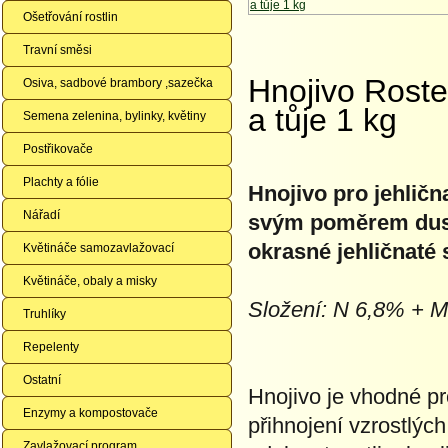
Ošetřování rostlin
Travní směsi
Hnojivo Roste
Osiva, sadbové brambory ,sazečka
a tůje 1 kg
Semena zelenina, bylinky, květiny
Postřikovače
Plachty a fólie
Hnojivo pro jehličn
Nářadí
svým poměrem dusík
okrasné jehličnaté 
Květináče samozavlažovací
Květináče, obaly a misky
Složení: N 6,8% + 
Truhlíky
Repelenty
Ostatní
Hnojivo je vhodné pr
Enzymy a kompostovače
přihnojení vzrostlýc
Zavlažovací program