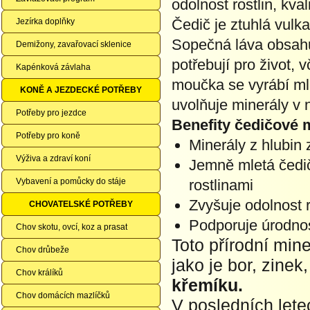
odolnost rostlin, kval
Čedič je ztuhlá vulk
Jezírka doplňky
Sopečná láva obsahuj
Demižony, zavařovací sklenice
potřebují pro život,
Kapénková závlaha
moučka se vyrábí ml
KONĚ A JEZDECKÉ POTŘEBY
uvolňuje minerály v 
Potřeby pro jezdce
Benefity čedičové
Potřeby pro koně
Minerály z hlubin
Výživa a zdraví koní
Jemně mletá čedi
Vybavení a pomůcky do stáje
rostlinami
Zvyšuje odolnost r
CHOVATELSKÉ POTŘEBY
Podporuje úrodno
Chov skotu, ovcí, koz a prasat
Toto přírodní min
Chov drůbeže
jako je bor, zine
Chov králíků
křemíku.
Chov domácích mazlíčků
V posledních letec