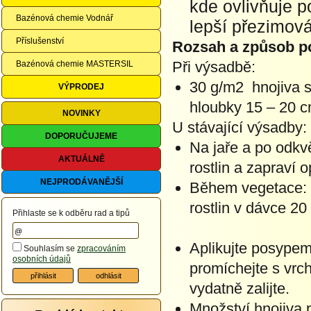
kde ovlivňuje p
Bazénová chemie Vodnář
lepší přezimová
Příslušenství
Rozsah a způsob po
Při výsadbě:
Bazénová chemie MASTERSIL
30 g/m2 hnojiva 
VÝPRODEJ
hloubky 15 – 20 c
NOVINKY
U stávající výsadby:
DOPORUČUJEME
Na jaře a po odkv
AKTUÁLNĚ
rostlin a zapraví 
NEJPRODÁVANĚJŠÍ
Během vegetace: h
rostlin v dávce 20
Přihlaste se k odběru rad a tipů
Aplikujte posypem
Souhlasím se
zpracováním
osobních údajů
promíchejte s vrc
vydatně zalijte.
Množství hnojiva p