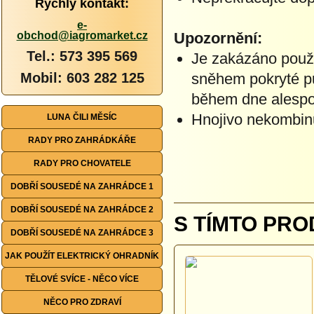
Rychlý kontakt:
e-
obchod@iagromarket.cz
Upozornění:
Tel.: 573 395 569
Je zakázáno použ
Mobil: 603 282 125
sněhem pokryté p
během dne alespo
Hnojivo nekombinuj
LUNA ČILI MĚSÍC
RADY PRO ZAHRÁDKÁŘE
RADY PRO CHOVATELE
DOBŘÍ SOUSEDÉ NA ZAHRÁDCE 1
DOBŘÍ SOUSEDÉ NA ZAHRÁDCE 2
S TÍMTO PRO
DOBŘÍ SOUSEDÉ NA ZAHRÁDCE 3
JAK POUŽÍT ELEKTRICKÝ OHRADNÍK
TĚLOVÉ SVÍCE - NĚCO VÍCE
NĚCO PRO ZDRAVÍ