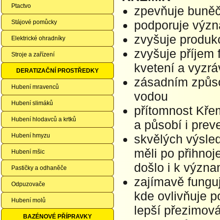
Ptactvo
zpevňuje buněčn
podporuje výz
Stájové pomůcky
zvyšuje produkc
Elektrické ohradníky
zvyšuje příjem f
Stroje a zařízení
kvetení a vyzrá
DERATIZAČNÍ PROSTŘEDKY
zásadním způso
Hubení mravenců
vodou
Hubení slimáků
přítomnost Kře
Hubení hlodavců a krtků
a působí i pre
Hubení hmyzu
skvělých výsled
měli po přihnoje
Hubení mšic
došlo i k význ
Pastičky a odhaněče
zajímavě funguje
Odpuzovače
kde ovlivňuje p
Hubení molů
lepší přezimová
BAZÉNOVÉ PŘÍPRAVKY