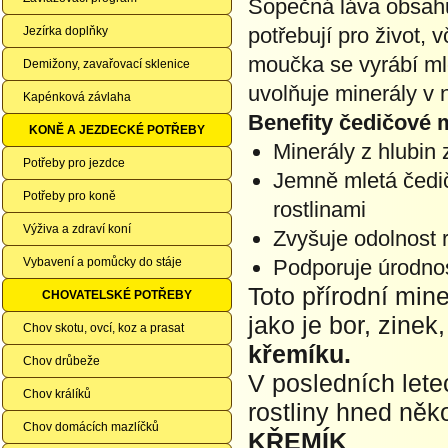
Sopečná láva obsahuj
potřebují pro život,
Jezírka doplňky
moučka se vyrábí ml
Demižony, zavařovací sklenice
uvolňuje minerály v 
Kapénková závlaha
Benefity čedičové
KONĚ A JEZDECKÉ POTŘEBY
Minerály z hlubin
Potřeby pro jezdce
Jemně mletá čedi
Potřeby pro koně
rostlinami
Výživa a zdraví koní
Zvyšuje odolnost r
Vybavení a pomůcky do stáje
Podporuje úrodno
Toto přírodní min
CHOVATELSKÉ POTŘEBY
jako je bor, zine
Chov skotu, ovcí, koz a prasat
křemíku.
Chov drůbeže
V posledních letec
Chov králíků
rostliny hned něk
Chov domácích mazlíčků
KŘEMÍK