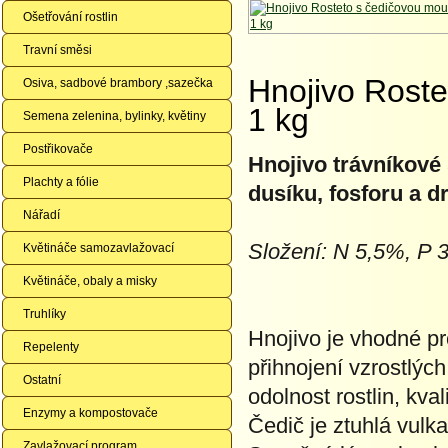
Ošetřování rostlin
Travní směsi
Hnojivo Roste
Osiva, sadbové brambory ,sazečka
1 kg
Semena zelenina, bylinky, květiny
Postřikovače
Hnojivo trávníkov
Plachty a fólie
dusíku, fosforu a d
Nářadí
Složení: N 5,5%, P
Květináče samozavlažovací
Květináče, obaly a misky
Truhlíky
Hnojivo je vhodné pr
Repelenty
přihnojení vzrostlýc
Ostatní
odolnost rostlin, kval
Enzymy a kompostovače
Čedič je ztuhlá vulk
Zavlažovací program