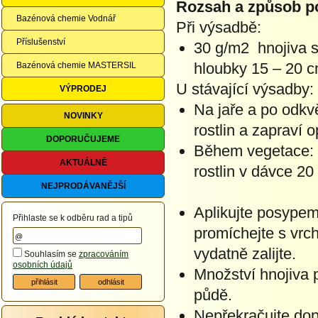
Rozsah a způsob po
Bazénová chemie Vodnář
Při výsadbě:
Příslušenství
30 g/m2 hnojiva 
hloubky 15 – 20 c
Bazénová chemie MASTERSIL
U stávající výsadby:
VÝPRODEJ
Na jaře a po odkv
NOVINKY
rostlin a zapraví 
DOPORUČUJEME
Během vegetace: h
AKTUÁLNĚ
rostlin v dávce 20
NEJPRODÁVANĚJŠÍ
Aplikujte posypem
Přihlaste se k odběru rad a tipů
promíchejte s vrc
vydatně zalijte.
Souhlasím se
zpracováním
osobních údajů
Množství hnojiva p
půdě.
Nepřekračujte do