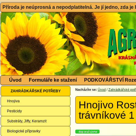
Příroda je neúprosná a nepodplatitelná. Je jí jedno, zda je
Úvod
Formuláře ke stažení
PODKOVÁŘSTVÍ Roze
Nacházíte se:
Úvod
/
Zahrádkářské pot
ZAHRÁDKÁŘSKÉ POTŘEBY
Hnojiva
Hnojivo Ros
Pesticidy
trávníkové 1
Substráty, Jiffy, Keramzit
Biologické přípravky