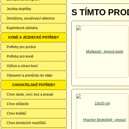
Jezírka doplňky
S TÍMTO PRO
Demižony, zavařovací sklenice
Kapénková závlaha
KONĚ A JEZDECKÉ POTŘEBY
Potřeby pro jezdce
Potřeby pro koně
Výživa a zdraví koní
Vybavení a pomůcky do stáje
CHOVATELSKÉ POTŘEBY
Chov skotu, ovcí, koz a prasat
Chov drůbeže
Chov králíků
Chov domácích mazlíčků