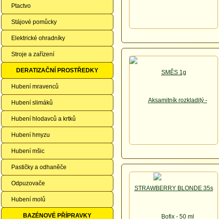
Ptactvo
Stájové pomůcky
Elektrické ohradníky
Stroje a zařízení
DERATIZAČNÍ PROSTŘEDKY
Hubení mravenců
Hubení slimáků
Hubení hlodavců a krtků
Hubení hmyzu
Hubení mšic
Pastičky a odhaněče
Odpuzovače
Hubení molů
BAZÉNOVÉ PŘÍPRAVKY