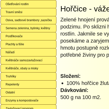
Ošetřování rostlin
Hořčice - v
Travní směsi
Zelené hnojení prová
Osiva, sadbové brambory ,sazečka
podzimu. Po sklizni
Semena zelenina, bylinky, květiny
rostlin. Jakmile se v
Postřikovače
posekáme a zaryjeme
Plachty a fólie
hmotu postupně rozl
Nářadí
potřebné živiny pro 
Květináče samozavlažovací
Květináče, obaly a misky
Složení:
Truhlíky
100% hořčice žlut
Repelenty
Dávkování:
Ostatní
500 g na 100 m2.
Enzymy a kompostovače
Zavlažovací program