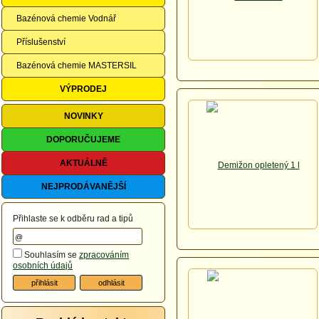
Bazénová chemie Vodnář
Příslušenství
Bazénová chemie MASTERSIL
VÝPRODEJ
NOVINKY
DOPORUČUJEME
AKTUÁLNĚ
NEJPRODÁVANĚJŠÍ
Přihlaste se k odběru rad a tipů
Souhlasím se
zpracováním
osobních údajů