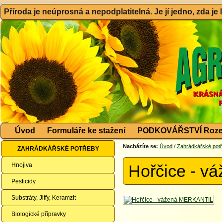
Příroda je neúprosná a nepodplatitelná. Je jí jedno, zda je
Úvod
Formuláře ke stažení
PODKOVÁŘSTVÍ Roze
Nacházíte se:
Úvod
/
Zahrádkářské pot
ZAHRÁDKÁŘSKÉ POTŘEBY
Hnojiva
Hořčice - 
Pesticidy
Substráty, Jiffy, Keramzit
Biologické přípravky