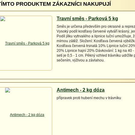
TÍMTO PRODUKTEM ZÁKAZNÍCI NAKUPUJÍ
Travní směs - Parková 5 kg
Směs je určena především pro okrasné a reprez
Vysoký podíl kostřavy červené vytváří krásný, je
Podíl jílku vytrvalého a lipnice luční umožňuje, ž
mírnou zátěž. Složení: Kostřava červená výběž
Kostřava červená trsnatá 10% Lipnice luční 20% 
20% Lipnice hajní 20% Dávkování: 1 kg na 40 -
setí je 0,5 - 1 cm. Pěkný vzhled trávníku udržíte
sečením, výživou a závlahou.
Antimech - 2 kg dóza
přípravek proti hubení mechu v trávníku