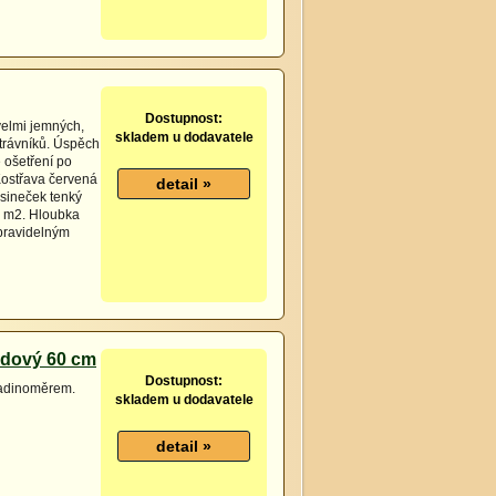
Dostupnost:
velmi jemných,
skladem u dodavatele
 trávníků. Úspěch
 ošetření po
Kostřava červená
sineček tenký
0 m2. Hloubka
 pravidelným
ádový 60 cm
Dostupnost:
ladinoměrem.
skladem u dodavatele