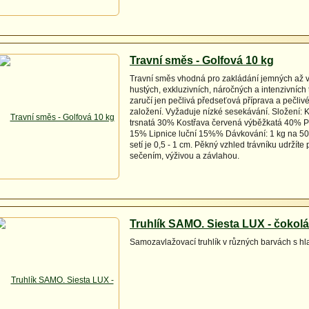
Travní směs - Golfová 10 kg
Travní směs vhodná pro zakládání jemných až 
hustých, exkluzivních, náročných a intenzivních
zaručí jen pečlivá předseťová příprava a pečlivé
založení. Vyžaduje nízké sesekávání. Složení: 
trsnatá 30% Kostřava červená výběžkatá 40% P
15% Lipnice luční 15%% Dávkování: 1 kg na 5
setí je 0,5 - 1 cm. Pěkný vzhled trávníku udržíte
sečením, výživou a závlahou.
Truhlík SAMO. Siesta LUX - čokol
Samozavlažovací truhlík v různých barvách s h