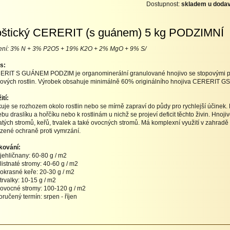
Dostupnost:
skladem u dodav
štický CERERIT (s guánem) 5 kg PODZIMNÍ
ení: 3% N + 3% P2O5 + 19% K2O + 2% MgO + 9% S/
s:
RIT S GUÁNEM PODZIM je organominerální granulované hnojivo se stopovými prvk
kových rostlin. Výrobek obsahuje minimálně 60% originálního hnojiva CERERIT G
ití:
kuje se rozhozem okolo rostlin nebo se mírně zapraví do půdy pro rychlejší účinek.
ebu draslíku a hořčíku nebo k rostlinám u nichž se projeví deficit těchto živin. Hno
natých stromů, keřů, trvalek a také ovocných stromů. Má komplexní využití v zahradě 
ozené ochraně proti vymrzání.
kování:
jehličnany: 60-80 g / m2
listnaté stromy: 40-60 g / m2
okrasné keře: 20-30 g / m2
trvalky: 10-15 g / m2
ovocné stromy: 100-120 g / m2
ručený termín: srpen - říjen