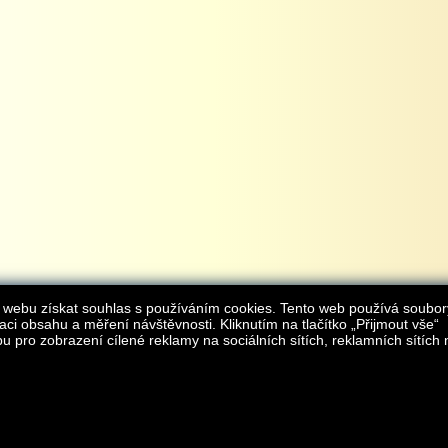
 webu získat souhlas s používáním cookies. Tento web používá soubor
aci obsahu a měření návštěvnosti. Kliknutím na tlačítko „Přijmout vše“
 pro zobrazení cílené reklamy na sociálních sítích, reklamních sítích 
Provozovatelem internetového obchodu
iAgromarket.cz
je AGROMARKET IRSI s.r.o.
zapsaná v obchodním rejstřík
Kontakt:
e-obchod@
© 2013 iAgromarket.cz - všechna práva vyhrazena, kopírování obsahu str