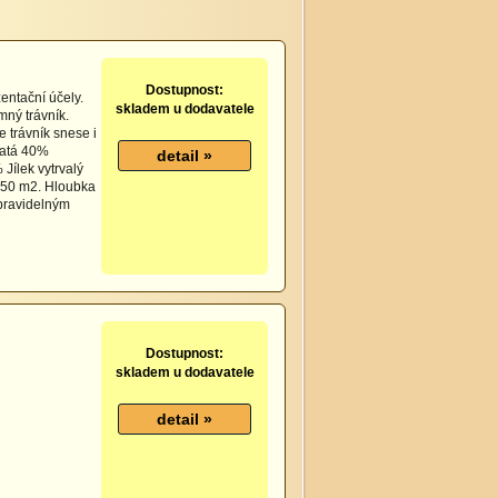
Dostupnost:
entační účely.
skladem u dodavatele
mný trávník.
e trávník snese i
katá 40%
Jílek vytrvalý
 50 m2. Hloubka
 pravidelným
Dostupnost:
skladem u dodavatele