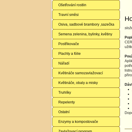
Ošetřování rostlin
Travní směsi
Ho
Osiva, sadbové brambory ,sazečka
slož
Semena zelenina, bylinky, květiny
Popi
CERE
Postřikovače
užit
Plachty a fólie
Použ
Apli
Nářadí
potř
list
Květináče samozavlažovací
přir
Květináče, obaly a misky
Dáv
Truhlíky
Repelenty
Ostatní
Dopo
Enzymy a kompostovače
Zavlažovací program