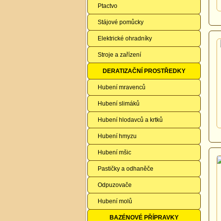
Ptactvo
Stájové pomůcky
Elektrické ohradníky
Stroje a zařízení
DERATIZAČNÍ PROSTŘEDKY
Hubení mravenců
Hubení slimáků
Hubení hlodavců a krtků
Hubení hmyzu
Hubení mšic
Pastičky a odhaněče
Odpuzovače
Hubení molů
BAZÉNOVÉ PŘÍPRAVKY