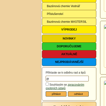
Bazénová chemie Vodnář
Příslušenství
Bazénová chemie MASTERSIL
VÝPRODEJ
NOVINKY
DOPORUČUJEME
AKTUÁLNĚ
NEJPRODÁVANĚJŠÍ
Přihlaste se k odběru rad a tipů
Souhlasím se
zpracováním
osobních údajů