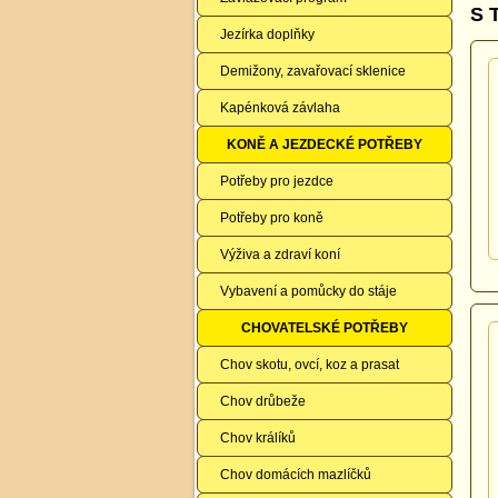
S 
Jezírka doplňky
Demižony, zavařovací sklenice
Kapénková závlaha
KONĚ A JEZDECKÉ POTŘEBY
Potřeby pro jezdce
Potřeby pro koně
Výživa a zdraví koní
Vybavení a pomůcky do stáje
CHOVATELSKÉ POTŘEBY
Chov skotu, ovcí, koz a prasat
Chov drůbeže
Chov králíků
Chov domácích mazlíčků