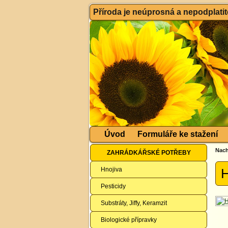
Příroda je neúprosná a nepodplatitel
Úvod
Formuláře ke stažení
Nach
ZAHRÁDKÁŘSKÉ POTŘEBY
Hnojiva
H
Pesticidy
Substráty, Jiffy, Keramzit
Biologické přípravky