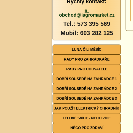
Rychlý kontakt:
e-
obchod@iagromarket.cz
Tel.: 573 395 569
Mobil: 603 282 125
LUNA ČILI MĚSÍC
RADY PRO ZAHRÁDKÁŘE
RADY PRO CHOVATELE
DOBŘÍ SOUSEDÉ NA ZAHRÁDCE 1
DOBŘÍ SOUSEDÉ NA ZAHRÁDCE 2
DOBŘÍ SOUSEDÉ NA ZAHRÁDCE 3
JAK POUŽÍT ELEKTRICKÝ OHRADNÍK
TĚLOVÉ SVÍCE - NĚCO VÍCE
NĚCO PRO ZDRAVÍ