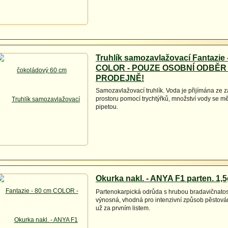
Truhlík samozavlažovací Fantazie 
COLOR - POUZE OSOBNÍ ODBĚR
PRODEJNĚ!
Samozavlažovací truhlík. Voda je přijímána ze
prostoru pomocí trychtýřků, množství vody se m
pipetou.
Okurka nakl. - ANYA F1 parten. 1,
Partenokarpická odrůda s hrubou bradavičnatost
výnosná, vhodná pro intenzivní způsob pěstován
už za prvním listem.