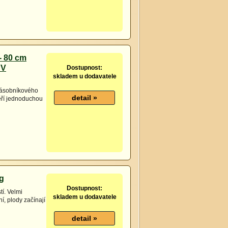
- 80 cm
 V
Dostupnost:
skladem u dodavatele
 zásobníkového
ěří jednoduchou
5g
Dostupnost:
í. Velmi
skladem u dodavatele
í, plody začínají