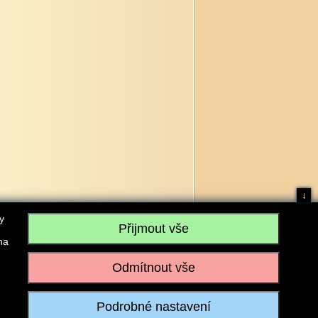
↓
y
na
, IČO: 28304845, se sídlem č.p. 17, 768 75 Loukov
u vedeném Krajským soudem v Brně, sp. zn. C 59979
iagromarket.cz
, Mobil: 603 525 615, Tel: 573 395 569
ánek je dovoleno pouze se souhlasem provozovatele.
Realizace:
w-software.com