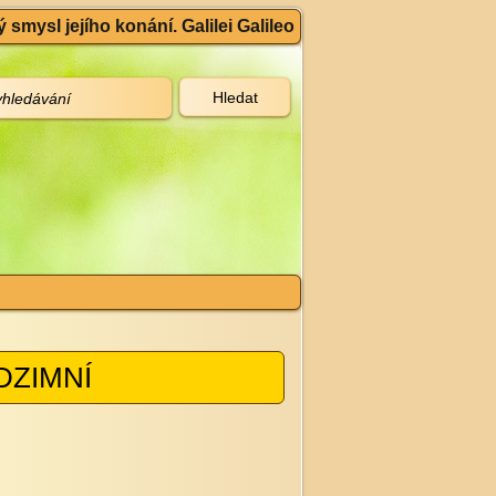
 smysl jejího konání. Galilei Galileo
ODZIMNÍ