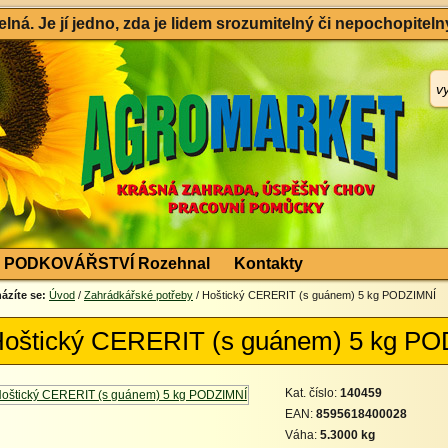
ná. Je jí jedno, zda je lidem srozumitelný či nepochopitelný
PODKOVÁŘSTVÍ Rozehnal
Kontakty
ázíte se:
Úvod
/
Zahrádkářské potřeby
/ Hoštický CERERIT (s guánem) 5 kg PODZIMNÍ
oštický CERERIT (s guánem) 5 kg P
Kat. číslo:
140459
EAN:
8595618400028
Váha:
5.3000 kg