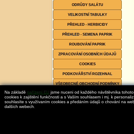
ODRŮDY SALÁTU
VELIKOSTNÍ TABULKY
PŘEHLED - HERBICIDY
PŘEHLED - SEMENA PAPRIK
ROUBOVÁNÍ PAPRIK
ZPRACOVÁNÍ OSOBNÍCH ÚDAJŮ
COOKIES
PODKOVÁŘSTVÍ ROZEHNAL
VŠEOBECNÉ OBCHODNÍ PODMÍNKY
Na základě
nařízení EU
jsme nuceni od každého návštěvníka tohoto
FORMULÁŘE KE STAŽENÍ
cookies k zajištění funkčnosti a s Vaším souhlasem i mj. k personaliz
souhlasíte s využívaním cookies a předáním údajů o chování na webu
dalších webech.