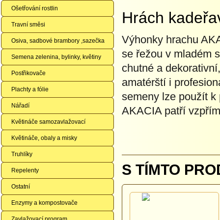
Ošetřování rostlin
Hrách kadeřa
Travní směsi
Výhonky hrachu AKAC
Osiva, sadbové brambory ,sazečka
se řežou v mladém s
Semena zelenina, bylinky, květiny
chutné a dekorativní
Postřikovače
amatérští i profesion
Plachty a fólie
semeny lze použít k 
Nářadí
AKACIA patří vzpříme
Květináče samozavlažovací
Květináče, obaly a misky
Truhlíky
S TÍMTO PRO
Repelenty
Ostatní
Enzymy a kompostovače
Zavlažovací program