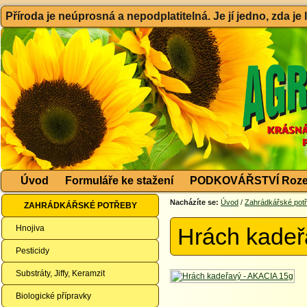
Příroda je neúprosná a nepodplatitelná. Je jí jedno, zda je
Úvod
Formuláře ke stažení
PODKOVÁŘSTVÍ Roze
Nacházíte se:
Úvod
/
Zahrádkářské pot
ZAHRÁDKÁŘSKÉ POTŘEBY
Hnojiva
Hrách kadeř
Pesticidy
Substráty, Jiffy, Keramzit
Biologické přípravky