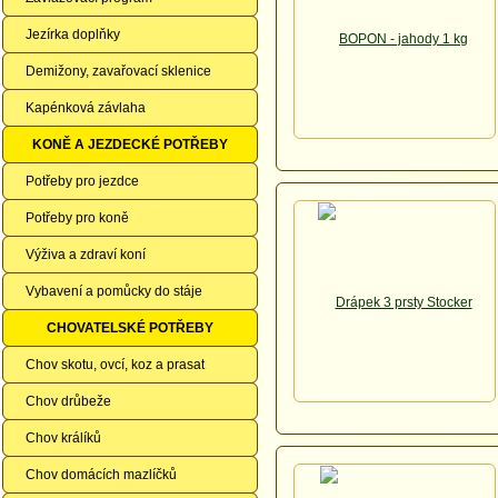
Jezírka doplňky
Demižony, zavařovací sklenice
Kapénková závlaha
KONĚ A JEZDECKÉ POTŘEBY
Potřeby pro jezdce
Potřeby pro koně
Výživa a zdraví koní
Vybavení a pomůcky do stáje
CHOVATELSKÉ POTŘEBY
Chov skotu, ovcí, koz a prasat
Chov drůbeže
Chov králíků
Chov domácích mazlíčků