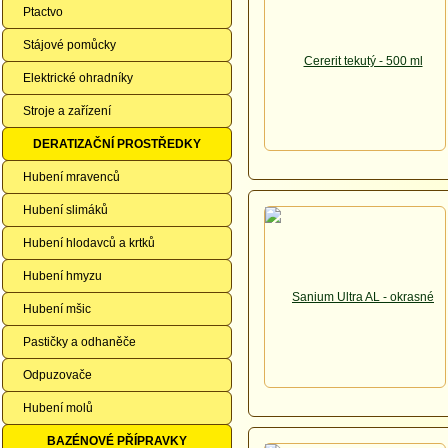
Ptactvo
Stájové pomůcky
Elektrické ohradníky
Stroje a zařízení
DERATIZAČNÍ PROSTŘEDKY
Hubení mravenců
Hubení slimáků
Hubení hlodavců a krtků
Hubení hmyzu
Hubení mšic
Pastičky a odhaněče
Odpuzovače
Hubení molů
BAZÉNOVÉ PŘÍPRAVKY