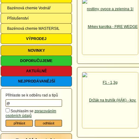
Bazénová chemie Vodnář
Příslušenství
Bazénová chemie MASTERSIL
VÝPRODEJ
NOVINKY
DOPORUČUJEME
AKTUÁLNĚ
NEJPRODÁVANĚJŠÍ
Přihlaste se k odběru rad a tipů
Souhlasím se
zpracováním
osobních údajů