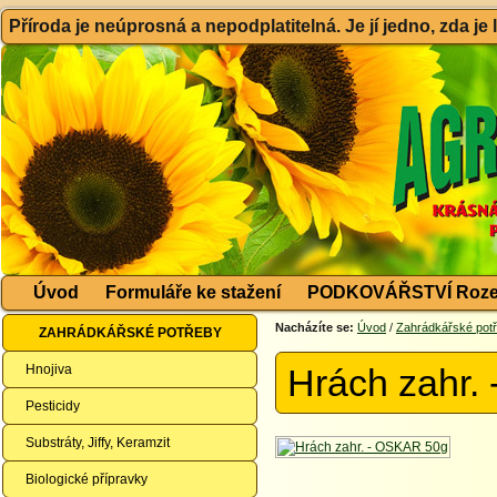
Příroda je neúprosná a nepodplatitelná. Je jí jedno, zda je
Úvod
Formuláře ke stažení
PODKOVÁŘSTVÍ Roze
Nacházíte se:
Úvod
/
Zahrádkářské pot
ZAHRÁDKÁŘSKÉ POTŘEBY
Hnojiva
Hrách zahr.
Pesticidy
Substráty, Jiffy, Keramzit
Biologické přípravky