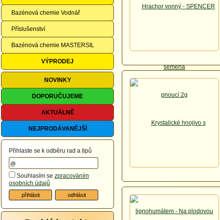
Bazénová chemie Vodnář
Příslušenství
Bazénová chemie MASTERSIL
VÝPRODEJ
NOVINKY
DOPORUČUJEME
AKTUÁLNĚ
NEJPRODÁVANĚJŠÍ
Přihlaste se k odběru rad a tipů
Souhlasím se
zpracováním
osobních údajů