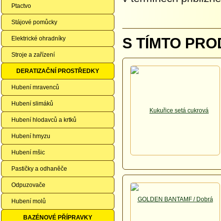
Ptactvo
Stájové pomůcky
Elektrické ohradníky
S TÍMTO PRO
Stroje a zařízení
DERATIZAČNÍ PROSTŘEDKY
Hubení mravenců
Hubení slimáků
Hubení hlodavců a krtků
Hubení hmyzu
Hubení mšic
Pastičky a odhaněče
Odpuzovače
Hubení molů
BAZÉNOVÉ PŘÍPRAVKY