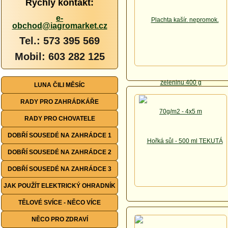
Rychlý kontakt:
e-
obchod@iagromarket.cz
Tel.: 573 395 569
Mobil: 603 282 125
LUNA ČILI MĚSÍC
RADY PRO ZAHRÁDKÁŘE
RADY PRO CHOVATELE
DOBŘÍ SOUSEDÉ NA ZAHRÁDCE 1
DOBŘÍ SOUSEDÉ NA ZAHRÁDCE 2
DOBŘÍ SOUSEDÉ NA ZAHRÁDCE 3
JAK POUŽÍT ELEKTRICKÝ OHRADNÍK
TĚLOVÉ SVÍCE - NĚCO VÍCE
NĚCO PRO ZDRAVÍ