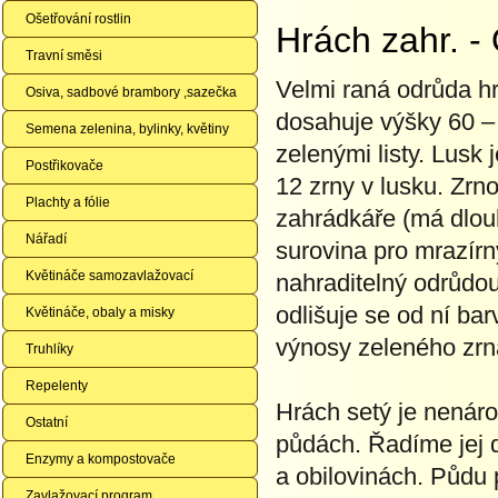
Ošetřování rostlin
Hrách zahr. 
Travní směsi
Velmi raná odrůda h
Osiva, sadbové brambory ,sazečka
dosahuje výšky 60 – 8
Semena zelenina, bylinky, květiny
zelenými listy. Lusk 
Postřikovače
12 zrny v lusku. Zrn
Plachty a fólie
zahrádkáře (má dlouhé
Nářadí
surovina pro mrazírn
Květináče samozavlažovací
nahraditelný odrůdou 
odlišuje se od ní ba
Květináče, obaly a misky
výnosy zeleného zrn
Truhlíky
Repelenty
Hrách setý je nenáro
Ostatní
půdách. Řadíme jej d
Enzymy a kompostovače
a obilovinách. Půdu 
Zavlažovací program