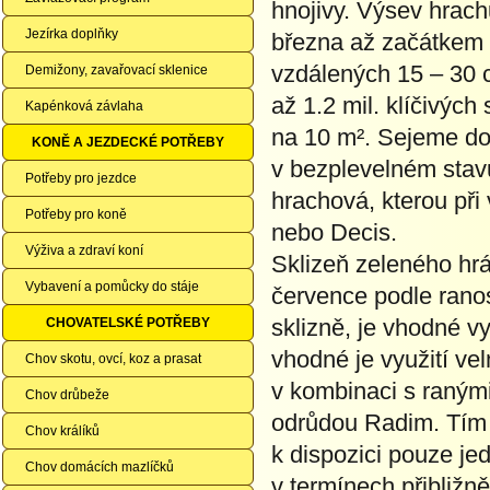
hnojivy. Výsev hrach
Jezírka doplňky
března až začátkem
vzdálených 15 – 30 c
Demižony, zavařovací sklenice
až 1.2 mil. klíčivýc
Kapénková závlaha
na 10 m². Sejeme do 
KONĚ A JEZDECKÉ POTŘEBY
v bezplevelném stav
Potřeby pro jezdce
hrachová, kterou při
Potřeby pro koně
nebo Decis.
Výživa a zdraví koní
Sklizeň zeleného hrá
Vybavení a pomůcky do stáje
července podle rano
sklizně, je vhodné v
CHOVATELSKÉ POTŘEBY
vhodné je využití ve
Chov skotu, ovcí, koz a prasat
v kombinaci s raným
Chov drůbeže
odrůdou Radim. Tím s
Chov králíků
k dispozici pouze j
Chov domácích mazlíčků
v termínech přibližn