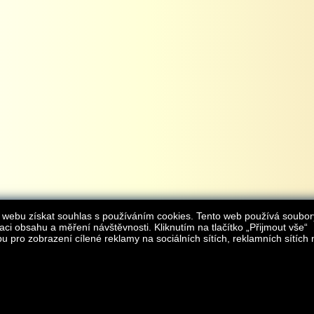
 webu získat souhlas s používáním cookies. Tento web používá soubor
aci obsahu a měření návštěvnosti. Kliknutím na tlačítko „Přijmout vše“
 pro zobrazení cílené reklamy na sociálních sítích, reklamních sítích 
Provozovatelem internetového obchodu
iAgromarket.cz
je AGROMARKET IRSI s.r.o.
zapsaná v obchodním rejstřík
Kontakt:
e-obchod@
© 2013 iAgromarket.cz - všechna práva vyhrazena, kopírování obsahu str