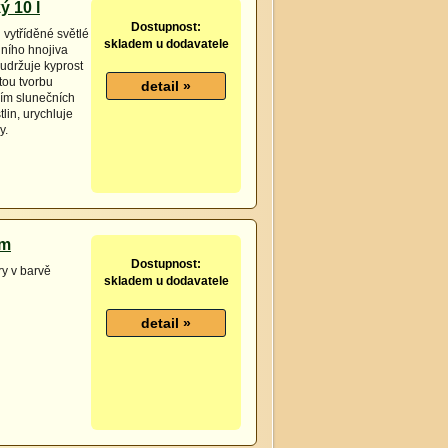
 10 l
Dostupnost:
 vytříděné světlé
skladem u dodavatele
lního hnojiva
udržuje kyprost
tou tvorbu
ním slunečních
tlin, urychluje
y.
cm
Dostupnost:
ry v barvě
skladem u dodavatele