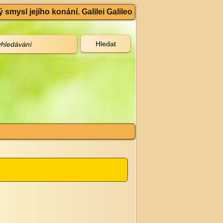
 smysl jejího konání. Galilei Galileo