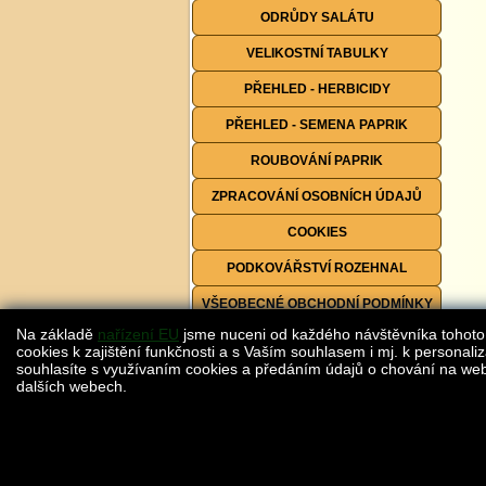
ODRŮDY SALÁTU
VELIKOSTNÍ TABULKY
PŘEHLED - HERBICIDY
PŘEHLED - SEMENA PAPRIK
ROUBOVÁNÍ PAPRIK
ZPRACOVÁNÍ OSOBNÍCH ÚDAJŮ
COOKIES
PODKOVÁŘSTVÍ ROZEHNAL
VŠEOBECNÉ OBCHODNÍ PODMÍNKY
Na základě
nařízení EU
jsme nuceni od každého návštěvníka tohoto
FORMULÁŘE KE STAŽENÍ
cookies k zajištění funkčnosti a s Vaším souhlasem i mj. k personaliz
souhlasíte s využívaním cookies a předáním údajů o chování na webu
dalších webech.