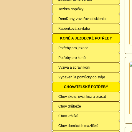
Jezírka doplňky
Demižony, zavařovací sklenice
Kapénková závlaha
KONĚ A JEZDECKÉ POTŘEBY
Potřeby pro jezdce
Potřeby pro koně
Výživa a zdraví koní
Vybavení a pomůcky do stáje
CHOVATELSKÉ POTŘEBY
Chov skotu, ovcí, koz a prasat
Chov drůbeže
Chov králíků
Chov domácích mazlíčků