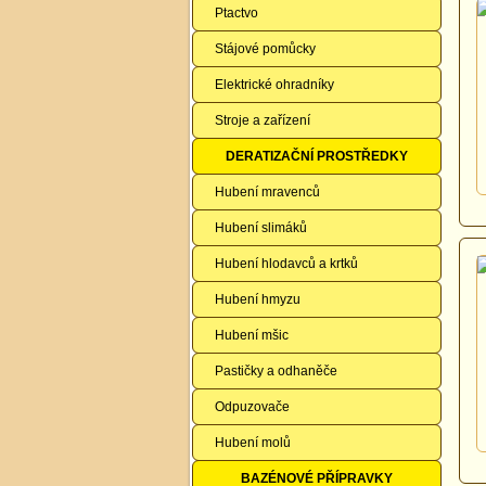
Ptactvo
Stájové pomůcky
Elektrické ohradníky
Stroje a zařízení
DERATIZAČNÍ PROSTŘEDKY
Hubení mravenců
Hubení slimáků
Hubení hlodavců a krtků
Hubení hmyzu
Hubení mšic
Pastičky a odhaněče
Odpuzovače
Hubení molů
BAZÉNOVÉ PŘÍPRAVKY