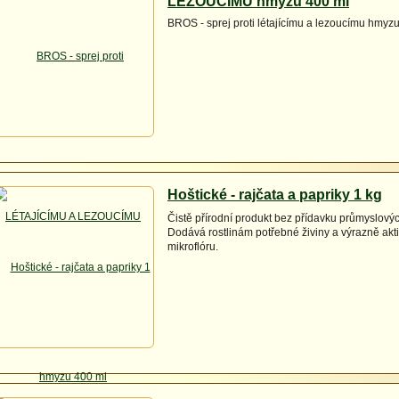
LEZOUCÍMU hmyzu 400 ml
BROS - sprej proti létajícímu a lezoucímu hmyz
Hoštické - rajčata a papriky 1 kg
Čistě přírodní produkt bez přídavku průmyslovýc
Dodává rostlinám potřebné živiny a výrazně akt
mikroflóru.