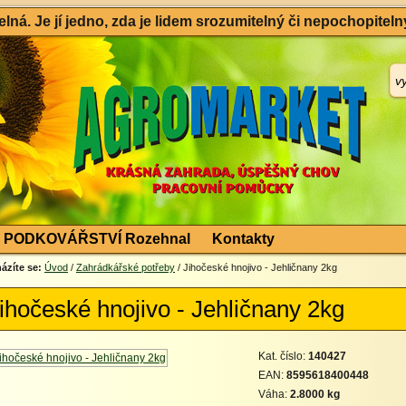
ná. Je jí jedno, zda je lidem srozumitelný či nepochopitelný
PODKOVÁŘSTVÍ Rozehnal
Kontakty
ázíte se:
Úvod
/
Zahrádkářské potřeby
/ Jihočeské hnojivo - Jehličnany 2kg
ihočeské hnojivo - Jehličnany 2kg
Kat. číslo:
140427
EAN:
8595618400448
Váha:
2.8000 kg