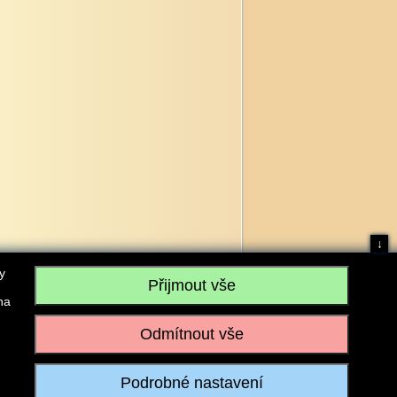
↓
y
na
, IČO: 28304845, se sídlem č.p. 17, 768 75 Loukov
u vedeném Krajským soudem v Brně, sp. zn. C 59979
iagromarket.cz
, Mobil: 603 525 615, Tel: 573 395 569
ánek je dovoleno pouze se souhlasem provozovatele.
Realizace:
w-software.com