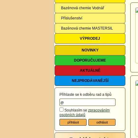
Bazénová chemie Vodnář
Příslušenství
Bazénová chemie MASTERSIL
VÝPRODEJ
NOVINKY
DOPORUČUJEME
AKTUÁLNĚ
NEJPRODÁVANĚJŠÍ
Přihlaste se k odběru rad a tipů
Souhlasím se
zpracováním
osobních údajů