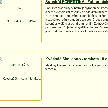
Substrát FORESTINA - Zahradnický
Popis: Zahradnický substrát je vyroben ze směsi
a černé vrchovištní rašeliny s přídavkem minerá
NPK. Vzhledem ke svému jedinečnému složení 
a vzdušnost půd a zaručuje tak dobrý růst, boha
kořenů a květů u všech druhů rostlin. Zadržová
paprsků umožňuje lepší využití tepla pro růst ros
jejich zakořeňování a přispívá k zadržování vláh
Květináč Similcotto - terakota 18 
Plastový květináč s dezénem a odtokovými otvo
teracota.