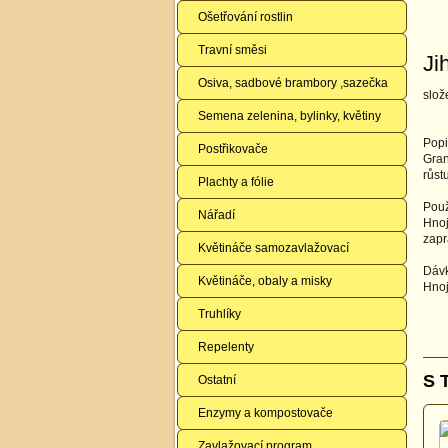
Ošetřování rostlin
Travní směsi
Ji
Osiva, sadbové brambory ,sazečka
slo
Semena zelenina, bylinky, květiny
Popi
Postřikovače
Gran
růst
Plachty a fólie
Použi
Nářadí
Hnoj
zapr
Květináče samozavlažovací
Dávk
Květináče, obaly a misky
Hnoj
Truhlíky
Repelenty
S 
Ostatní
Enzymy a kompostovače
Zavlažovací program