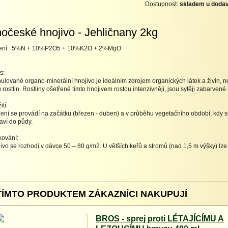
Dostupnost:
skladem u dodav
hočeské hnojivo - Jehličnany 2kg
žení: 5%N + 10%P2O5 + 10%K2O + 2%MgO
s:
ulované organo-minerální hnojivo je ideálním zdrojem organických látek a živin,
u rostlin. Rostliny ošetřené tímto hnojivem rostou intenzivněji, jsou sytěji zabarvené a
tí:
ení se provádí na začátku (březen - duben) a v průběhu vegetačního období, kdy se
aví do půdy.
ování:
ivo se rozhodí v dávce 50 – 80 g/m2. U větších keřů a stromů (nad 1,5 m výšky) lze
TÍMTO PRODUKTEM ZÁKAZNÍCI NAKUPUJÍ
BROS - sprej proti LÉTAJÍCÍMU A