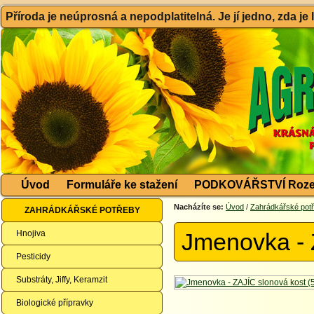
Příroda je neúprosná a nepodplatitelná. Je jí jedno, zda je
Úvod
Formuláře ke stažení
PODKOVÁŘSTVÍ Roze
Nacházíte se:
Úvod
/
Zahrádkářské pot
ZAHRÁDKÁŘSKÉ POTŘEBY
Hnojiva
Jmenovka - 
Pesticidy
Substráty, Jiffy, Keramzit
Biologické přípravky