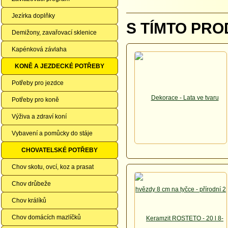
Jezírka doplňky
S TÍMTO PRO
Demižony, zavařovací sklenice
Kapénková závlaha
KONĚ A JEZDECKÉ POTŘEBY
Potřeby pro jezdce
Potřeby pro koně
Výživa a zdraví koní
Vybavení a pomůcky do stáje
CHOVATELSKÉ POTŘEBY
Chov skotu, ovcí, koz a prasat
Chov drůbeže
Chov králíků
Chov domácích mazlíčků