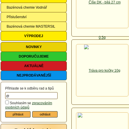
Bazénová chemie Vodnář
Příslušenství
Bazénová chemie MASTERSIL
VÝPRODEJ
NOVINKY
DOPORUČUJEME
AKTUÁLNĚ
NEJPRODÁVANĚJŠÍ
Přihlaste se k odběru rad a tipů
Souhlasím se
zpracováním
osobních údajů