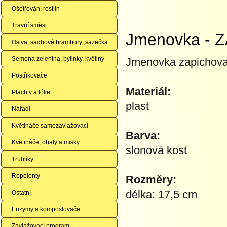
Ošetřování rostlin
Travní směsi
Jmenovka - ZA
Osiva, sadbové brambory ,sazečka
Semena zelenina, bylinky, květiny
Jmenovka zapichovac
Postřikovače
Materiál:
Plachty a fólie
plast
Nářadí
Květináče samozavlažovací
Barva:
Květináče, obaly a misky
slonová kost
Truhlíky
Repelenty
Rozměry:
délka: 17,5 cm
Ostatní
Enzymy a kompostovače
Zavlažovací program