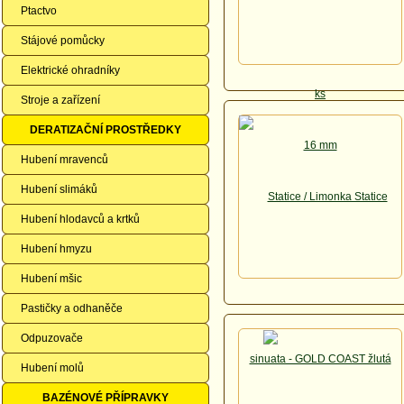
Ptactvo
Stájové pomůcky
Elektrické ohradníky
Stroje a zařízení
DERATIZAČNÍ PROSTŘEDKY
Hubení mravenců
Hubení slimáků
Hubení hlodavců a krtků
Hubení hmyzu
Hubení mšic
Pastičky a odhaněče
Odpuzovače
Hubení molů
BAZÉNOVÉ PŘÍPRAVKY