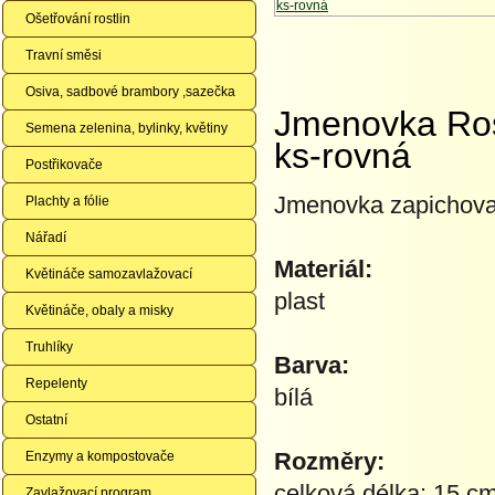
Ošetřování rostlin
Travní směsi
Osiva, sadbové brambory ,sazečka
Jmenovka Rost
Semena zelenina, bylinky, květiny
ks-rovná
Postřikovače
Jmenovka zapichovac
Plachty a fólie
Nářadí
Materiál:
Květináče samozavlažovací
plast
Květináče, obaly a misky
Truhlíky
Barva:
Repelenty
bílá
Ostatní
Rozměry:
Enzymy a kompostovače
celková délka: 15 c
Zavlažovací program