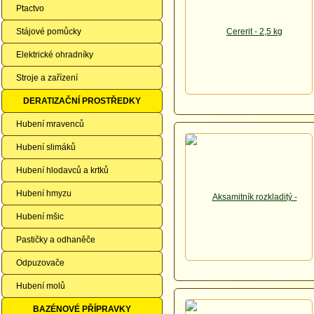
Ptactvo
Stájové pomůcky
Elektrické ohradníky
Stroje a zařízení
DERATIZAČNÍ PROSTŘEDKY
Hubení mravenců
Hubení slimáků
Hubení hlodavců a krtků
Hubení hmyzu
Hubení mšic
Pastičky a odhaněče
Odpuzovače
Hubení molů
BAZÉNOVÉ PŘÍPRAVKY