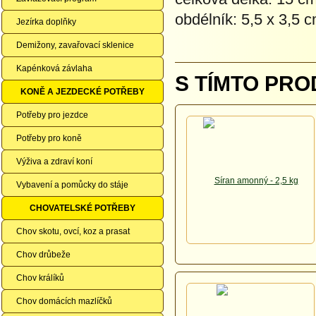
obdélník: 5,5 x 3,5 c
Jezírka doplňky
Demižony, zavařovací sklenice
Kapénková závlaha
S TÍMTO PRO
KONĚ A JEZDECKÉ POTŘEBY
Potřeby pro jezdce
Potřeby pro koně
Výživa a zdraví koní
Vybavení a pomůcky do stáje
CHOVATELSKÉ POTŘEBY
Chov skotu, ovcí, koz a prasat
Chov drůbeže
Chov králíků
Chov domácích mazlíčků