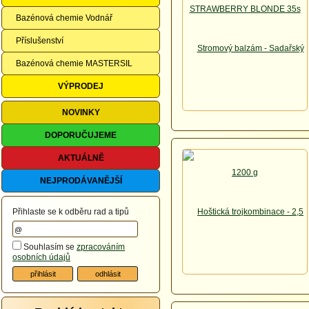
Bazénová chemie Vodnář
Příslušenství
Bazénová chemie MASTERSIL
VÝPRODEJ
NOVINKY
DOPORUČUJEME
AKTUÁLNĚ
NEJPRODÁVANĚJŠÍ
Přihlaste se k odběru rad a tipů
Souhlasím se
zpracováním
osobních údajů