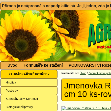
Příroda je neúprosná a nepodplatitelná. Je jí jedno, zda je
Úvod
Formuláře ke stažení
PODKOVÁŘSTVÍ Roze
Nacházíte se:
Úvod
/
Zahrádkářské pot
ZAHRÁDKÁŘSKÉ POTŘEBY
Hnojiva
Jmenovka Ro
Pesticidy
cm 10 ks-ro
Substráty, Jiffy, Keramzit
Biologické přípravky