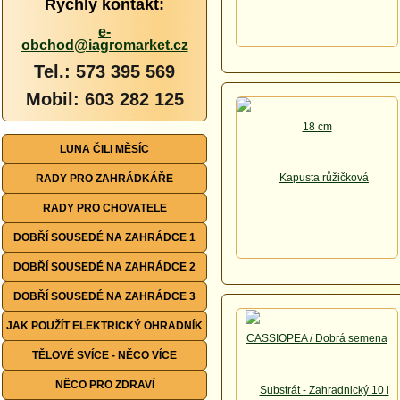
Rychlý kontakt:
e-
obchod@iagromarket.cz
Tel.: 573 395 569
Mobil: 603 282 125
LUNA ČILI MĚSÍC
RADY PRO ZAHRÁDKÁŘE
RADY PRO CHOVATELE
DOBŘÍ SOUSEDÉ NA ZAHRÁDCE 1
DOBŘÍ SOUSEDÉ NA ZAHRÁDCE 2
DOBŘÍ SOUSEDÉ NA ZAHRÁDCE 3
JAK POUŽÍT ELEKTRICKÝ OHRADNÍK
TĚLOVÉ SVÍCE - NĚCO VÍCE
NĚCO PRO ZDRAVÍ