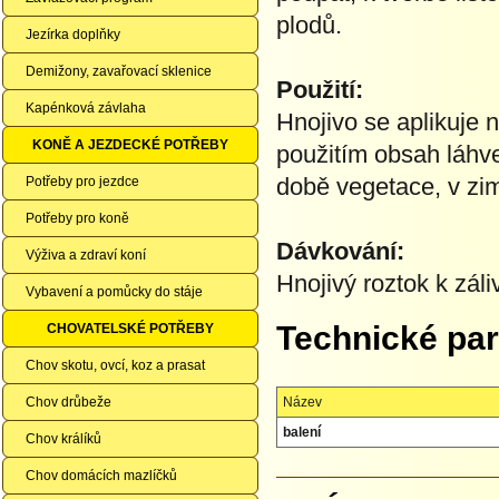
plodů.
Jezírka doplňky
Demižony, zavařovací sklenice
Použití:
Kapénková závlaha
Hnojivo se aplikuje 
KONĚ A JEZDECKÉ POTŘEBY
použitím obsah láhv
době vegetace, v zi
Potřeby pro jezdce
Potřeby pro koně
Dávkování:
Výživa a zdraví koní
Hnojivý roztok k záli
Vybavení a pomůcky do stáje
Technické pa
CHOVATELSKÉ POTŘEBY
Chov skotu, ovcí, koz a prasat
Chov drůbeže
Název
balení
Chov králíků
Chov domácích mazlíčků