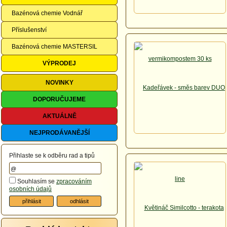
Bazénová chemie Vodnář
Příslušenství
Bazénová chemie MASTERSIL
VÝPRODEJ
NOVINKY
DOPORUČUJEME
AKTUÁLNĚ
NEJPRODÁVANĚJŠÍ
Přihlaste se k odběru rad a tipů
Souhlasím se
zpracováním
osobních údajů