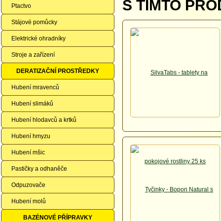
S TÍMTO PRO
Ptactvo
Stájové pomůcky
Elektrické ohradníky
Stroje a zařízení
DERATIZAČNÍ PROSTŘEDKY
Hubení mravenců
Hubení slimáků
Hubení hlodavců a krtků
Hubení hmyzu
Hubení mšic
Pastičky a odhaněče
Odpuzovače
Hubení molů
BAZÉNOVÉ PŘÍPRAVKY