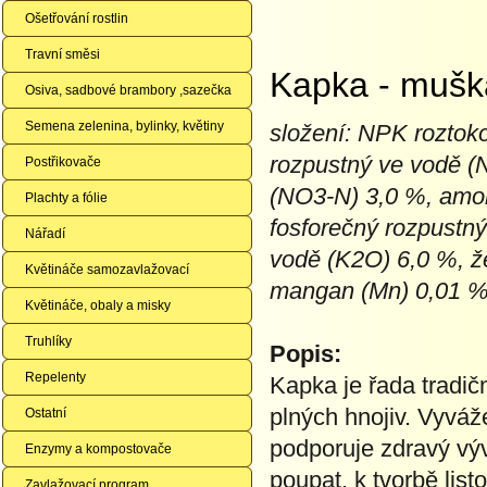
Ošetřování rostlin
Travní směsi
Kapka - mušk
Osiva, sadbové brambory ,sazečka
Semena zelenina, bylinky, květiny
složení: NPK roztok
rozpustný ve vodě (
Postřikovače
(NO3-N) 3,0 %, amon
Plachty a fólie
fosforečný rozpustný
Nářadí
vodě (K2O) 6,0 %, ž
Květináče samozavlažovací
mangan (Mn) 0,01 %.
Květináče, obaly a misky
Truhlíky
Popis:
Repelenty
Kapka je řada tradič
plných hnojiv. Vyváž
Ostatní
podporuje zdravý výv
Enzymy a kompostovače
poupat, k tvorbě list
Zavlažovací program