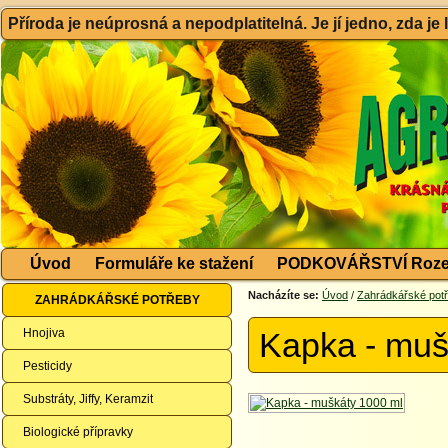
Příroda je neúprosná a nepodplatitelná. Je jí jedno, zda je
Úvod
Formuláře ke stažení
PODKOVÁŘSTVÍ Roze
Nacházíte se:
Úvod
/
Zahrádkářské pot
ZAHRÁDKÁŘSKÉ POTŘEBY
Hnojiva
Kapka - muš
Pesticidy
Substráty, Jiffy, Keramzit
Biologické přípravky