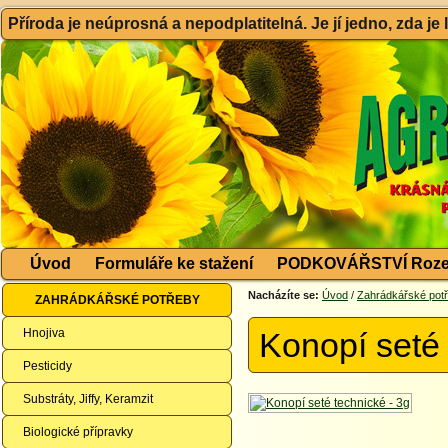
Příroda je neúprosná a nepodplatitelná. Je jí jedno, zda je
Úvod
Formuláře ke stažení
PODKOVÁŘSTVÍ Roze
Nacházíte se:
Úvod
/
Zahrádkářské pot
ZAHRÁDKÁŘSKÉ POTŘEBY
Hnojiva
Konopí seté 
Pesticidy
Substráty, Jiffy, Keramzit
Biologické přípravky