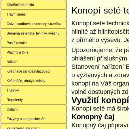
Ošetřování rostlin
Konopí seté t
Travní směsi
Konopí seté technick
Osiva, sadbové brambory ,sazečka
hlinité až hlinitopís
Semena zelenina, bylinky, květiny
z přímého výsevu. J
Postřikovače
Upozorňujeme, že p
Plachty a fólie
ohlášení příslušným
Nářadí
Stanovení nařízení 
Květináče samozavlažovací
o výživových a zdrav
Květináče, obaly a misky
konopí na Váš organ
volně dostupných zdr
Truhlíky
Využití konop
Repelenty
Konopí seté má širok
Ostatní
Konopný čaj
Enzymy a kompostovače
Konopný čaj připrav
Zavlažovací program