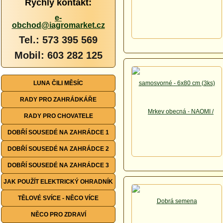
Rychlý kontakt:
e-
obchod@iagromarket.cz
Tel.: 573 395 569
Mobil: 603 282 125
LUNA ČILI MĚSÍC
RADY PRO ZAHRÁDKÁŘE
RADY PRO CHOVATELE
DOBŘÍ SOUSEDÉ NA ZAHRÁDCE 1
DOBŘÍ SOUSEDÉ NA ZAHRÁDCE 2
DOBŘÍ SOUSEDÉ NA ZAHRÁDCE 3
JAK POUŽÍT ELEKTRICKÝ OHRADNÍK
TĚLOVÉ SVÍCE - NĚCO VÍCE
NĚCO PRO ZDRAVÍ