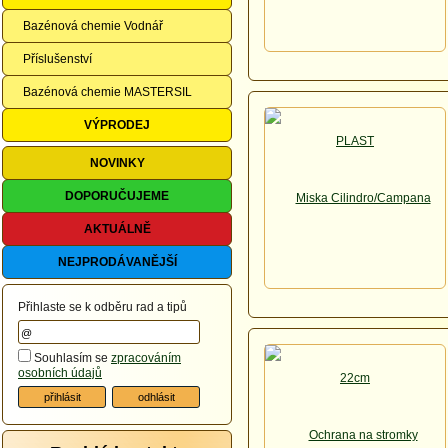
Bazénová chemie Vodnář
Příslušenství
Bazénová chemie MASTERSIL
VÝPRODEJ
NOVINKY
DOPORUČUJEME
AKTUÁLNĚ
NEJPRODÁVANĚJŠÍ
Přihlaste se k odběru rad a tipů
Souhlasím se
zpracováním
osobních údajů