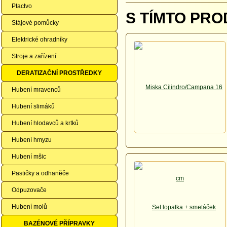
Ptactvo
S TÍMTO PRO
Stájové pomůcky
Elektrické ohradníky
Stroje a zařízení
DERATIZAČNÍ PROSTŘEDKY
Hubení mravenců
Hubení slimáků
Hubení hlodavců a krtků
Hubení hmyzu
Hubení mšic
Pastičky a odhaněče
Odpuzovače
Hubení molů
BAZÉNOVÉ PŘÍPRAVKY