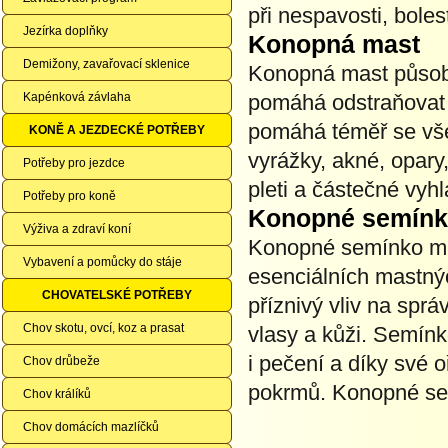
při nespavosti, bole
Jezírka doplňky
Konopná mast
Demižony, zavařovací sklenice
Konopná mast působí 
Kapénková závlaha
pomáhá odstraňovat b
pomáhá téměř se vše
KONĚ A JEZDECKÉ POTŘEBY
vyrážky, akné, opary
Potřeby pro jezdce
pleti a částečné vyh
Potřeby pro koně
Konopné semín
Výživa a zdraví koní
Konopné semínko má 
Vybavení a pomůcky do stáje
esenciálních mastný
CHOVATELSKÉ POTŘEBY
příznivý vliv na spr
Chov skotu, ovcí, koz a prasat
vlasy a kůži. Semínk
i pečení a díky své 
Chov drůbeže
pokrmů. Konopné sem
Chov králíků
Chov domácích mazlíčků