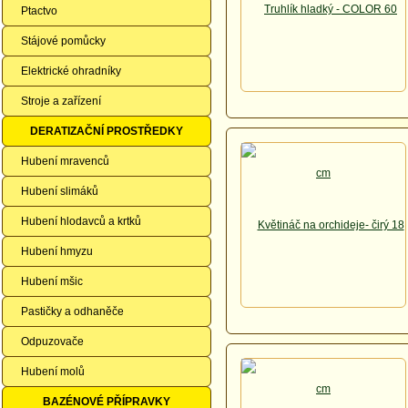
Ptactvo
Stájové pomůcky
Elektrické ohradníky
Stroje a zařízení
DERATIZAČNÍ PROSTŘEDKY
Hubení mravenců
Hubení slimáků
Hubení hlodavců a krtků
Hubení hmyzu
Hubení mšic
Pastičky a odhaněče
Odpuzovače
Hubení molů
BAZÉNOVÉ PŘÍPRAVKY