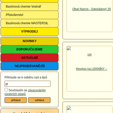
Bazénová chemie Vodnář
Příslušenství
Bazénová chemie MASTERSIL
VÝPRODEJ
NOVINKY
DOPORUČUJEME
AKTUÁLNĚ
NEJPRODÁVANĚJŠÍ
Přihlaste se k odběru rad a tipů
Souhlasím se
zpracováním
osobních údajů