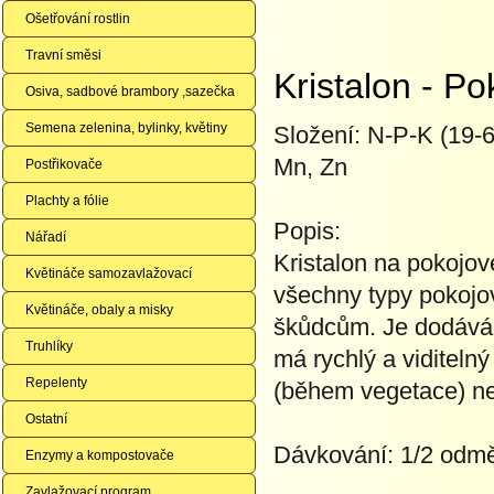
Ošetřování rostlin
Travní směsi
Kristalon - Po
Osiva, sadbové brambory ,sazečka
Semena zelenina, bylinky, květiny
Složení: N-P-K (19-
Mn, Zn
Postřikovače
Plachty a fólie
Popis:
Nářadí
Kristalon na pokojov
Květináče samozavlažovací
všechny typy pokojov
Květináče, obaly a misky
škůdcům. Je dodáván
Truhlíky
má rychlý a viditelný
Repelenty
(během vegetace) ne
Ostatní
Dávkování: 1/2 odměr
Enzymy a kompostovače
Zavlažovací program