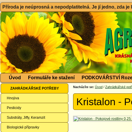
Příroda je neúprosná a nepodplatitelná. Je jí jedno, zda je
Úvod
Formuláře ke stažení
PODKOVÁŘSTVÍ Roze
Nacházíte se:
Úvod
/
Zahrádkářské pot
ZAHRÁDKÁŘSKÉ POTŘEBY
Hnojiva
Kristalon - 
Pesticidy
Substráty, Jiffy, Keramzit
Biologické přípravky