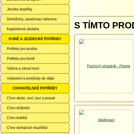
Jezírka doplňky
Demižony, zavařovací sklenice
S TÍMTO PRO
Kapénková závlaha
KONĚ A JEZDECKÉ POTŘEBY
Potřeby pro jezdce
Potřeby pro koně
Výživa a zdraví koní
Vybavení a pomůcky do stáje
CHOVATELSKÉ POTŘEBY
Chov skotu, ovcí, koz a prasat
Chov drůbeže
Chov králíků
Chov domácích mazlíčků