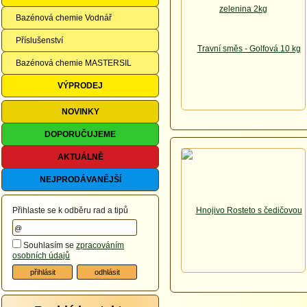
Bazénová chemie Vodnář
Příslušenství
Bazénová chemie MASTERSIL
VÝPRODEJ
NOVINKY
DOPORUČUJEME
AKTUÁLNĚ
NEJPRODÁVANĚJŠÍ
Přihlaste se k odběru rad a tipů
Souhlasím se
zpracováním
osobních údajů