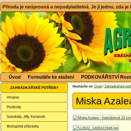
Příroda je neúprosná a nepodplatitelná. Je jí jedno, zda je
Úvod
Formuláře ke stažení
PODKOVÁŘSTVÍ Roze
Nacházíte se:
Úvod
/
Zahrádkářské pot
ZAHRÁDKÁŘSKÉ POTŘEBY
Hnojiva
Miska Azale
Pesticidy
Substráty, Jiffy, Keramzit
Biologické přípravky