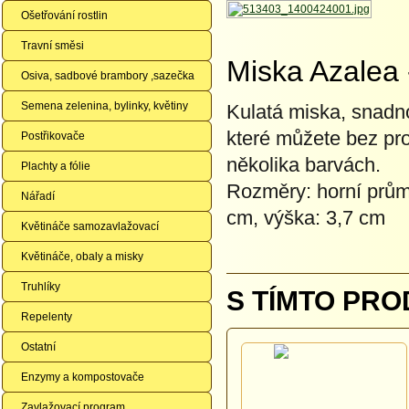
Ošetřování rostlin
Travní směsi
Miska Azalea
Osiva, sadbové brambory ,sazečka
Semena zelenina, bylinky, květiny
Kulatá miska, snadn
které můžete bez pro
Postřikovače
několika barvách.
Plachty a fólie
Rozměry: horní průmě
Nářadí
cm, výška: 3,7 cm
Květináče samozavlažovací
Květináče, obaly a misky
Truhlíky
S TÍMTO PRO
Repelenty
Ostatní
Enzymy a kompostovače
Zavlažovací program