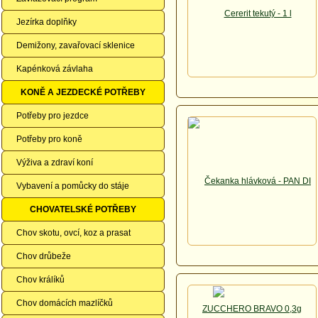
Jezírka doplňky
Demižony, zavařovací sklenice
Kapénková závlaha
KONĚ A JEZDECKÉ POTŘEBY
Potřeby pro jezdce
Potřeby pro koně
Výživa a zdraví koní
Vybavení a pomůcky do stáje
CHOVATELSKÉ POTŘEBY
Chov skotu, ovcí, koz a prasat
Chov drůbeže
Chov králíků
Chov domácích mazlíčků