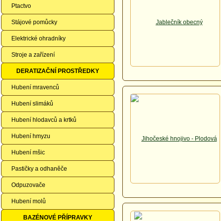
Ptactvo
Stájové pomůcky
Elektrické ohradníky
Stroje a zařízení
DERATIZAČNÍ PROSTŘEDKY
Hubení mravenců
Hubení slimáků
Hubení hlodavců a krtků
Hubení hmyzu
Hubení mšic
Pastičky a odhaněče
Odpuzovače
Hubení molů
BAZÉNOVÉ PŘÍPRAVKY