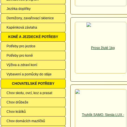
Jezírka doplňky
Demižony, zavařovací sklenice
Kapénková závlaha
KONĚ A JEZDECKÉ POTŘEBY
Potřeby pro jezdce
Potřeby pro koně
Výživa a zdraví koní
Vybavení a pomůcky do stáje
CHOVATELSKÉ POTŘEBY
Chov skotu, ovcí, koz a prasat
Chov drůbeže
Chov králíků
Chov domácích mazlíčků