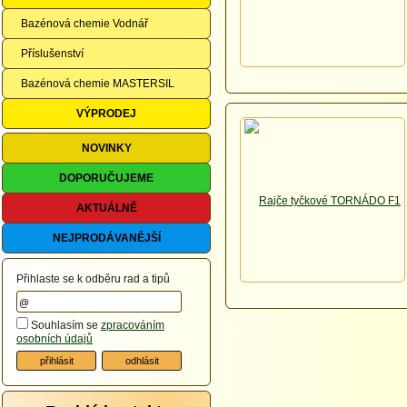
Bazénová chemie Vodnář
Příslušenství
Bazénová chemie MASTERSIL
VÝPRODEJ
NOVINKY
DOPORUČUJEME
AKTUÁLNĚ
NEJPRODÁVANĚJŠÍ
Přihlaste se k odběru rad a tipů
Souhlasím se
zpracováním
osobních údajů