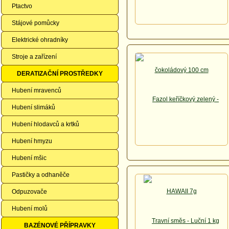
Ptactvo
Stájové pomůcky
Elektrické ohradníky
Stroje a zařízení
DERATIZAČNÍ PROSTŘEDKY
Hubení mravenců
Hubení slimáků
Hubení hlodavců a krtků
Hubení hmyzu
Hubení mšic
Pastičky a odhaněče
Odpuzovače
Hubení molů
BAZÉNOVÉ PŘÍPRAVKY