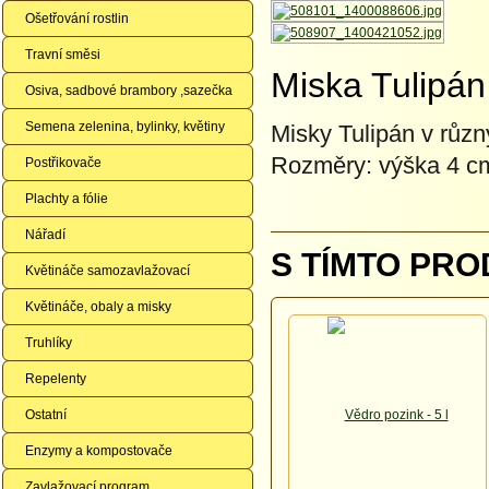
Ošetřování rostlin
Travní směsi
Miska Tulipán
Osiva, sadbové brambory ,sazečka
Semena zelenina, bylinky, květiny
Misky Tulipán v růz
Rozměry: výška 4 cm
Postřikovače
Plachty a fólie
Nářadí
S TÍMTO PRO
Květináče samozavlažovací
Květináče, obaly a misky
Truhlíky
Repelenty
Ostatní
Enzymy a kompostovače
Zavlažovací program