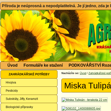
Příroda je neúprosná a nepodplatitelná. Je jí jedno, zda je
Úvod
Formuláře ke stažení
PODKOVÁŘSTVÍ Roze
Nacházíte se:
Úvod
/
Zahrádkářské pot
ZAHRÁDKÁŘSKÉ POTŘEBY
Hnojiva
Miska Tulipá
Pesticidy
Substráty, Jiffy, Keramzit
Biologické přípravky