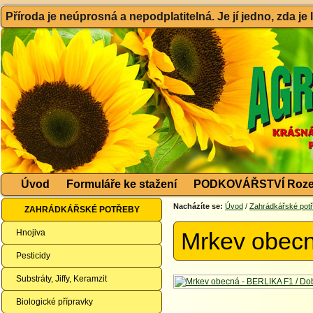
Příroda je neúprosná a nepodplatitelná. Je jí jedno, zda je
Úvod
Formuláře ke stažení
PODKOVÁŘSTVÍ Roze
Nacházíte se:
Úvod
/
Zahrádkářské pot
ZAHRÁDKÁŘSKÉ POTŘEBY
Hnojiva
Mrkev obecn
Pesticidy
Substráty, Jiffy, Keramzit
Biologické přípravky