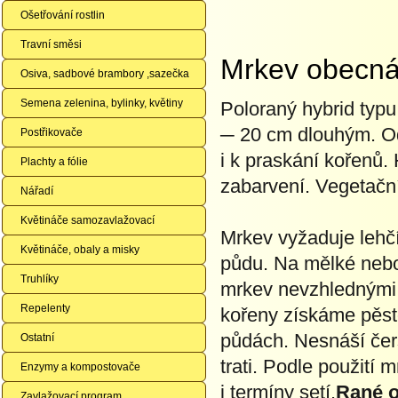
Ošetřování rostlin
Travní směsi
Mrkev obecná
Osiva, sadbové brambory ,sazečka
Semena zelenina, bylinky, květiny
Poloraný hybrid typ
─ 20 cm dlouhým. Odrů
Postřikovače
i k praskání kořenů
Plachty a fólie
zabarvení. Vegetačn
Nářadí
Květináče samozavlažovací
Mrkev vyžaduje lehč
Květináče, obaly a misky
půdu. Na mělké nebo
Truhlíky
mrkev nevzhlednými, 
Repelenty
kořeny získáme pěst
půdách. Nesnáší čers
Ostatní
trati. Podle použití
Enzymy a kompostovače
i termíny setí.
Rané o
Zavlažovací program