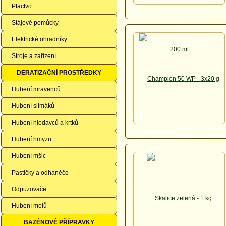
Ptactvo
Stájové pomůcky
Elektrické ohradníky
Stroje a zařízení
DERATIZAČNÍ PROSTŘEDKY
Hubení mravenců
Hubení slimáků
Hubení hlodavců a krtků
Hubení hmyzu
Hubení mšic
Pastičky a odhaněče
Odpuzovače
Hubení molů
BAZÉNOVÉ PŘÍPRAVKY