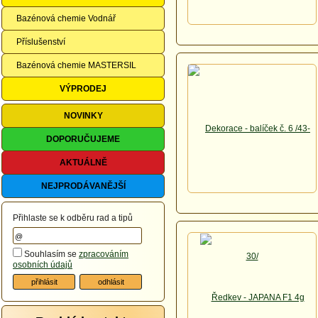
Bazénová chemie Vodnář
Příslušenství
Bazénová chemie MASTERSIL
VÝPRODEJ
NOVINKY
DOPORUČUJEME
AKTUÁLNĚ
NEJPRODÁVANĚJŠÍ
Přihlaste se k odběru rad a tipů
Souhlasím se
zpracováním
osobních údajů