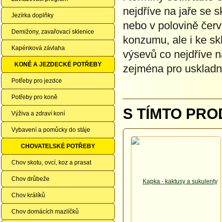
nejdříve na jaře se 
Jezírka doplňky
nebo v polovině červ
Demižony, zavařovací sklenice
konzumu, ale i ke s
Kapénková závlaha
výsevů co nejdříve n
KONĚ A JEZDECKÉ POTŘEBY
zejména pro uskladn
Potřeby pro jezdce
Potřeby pro koně
S TÍMTO PRO
Výživa a zdraví koní
Vybavení a pomůcky do stáje
CHOVATELSKÉ POTŘEBY
Chov skotu, ovcí, koz a prasat
Chov drůbeže
Chov králíků
Chov domácích mazlíčků