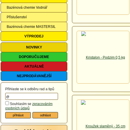
Bazénová chemie Vodnář
Příslušenství
Bazénová chemie MASTERSIL
VÝPRODEJ
NOVINKY
DOPORUČUJEME
AKTUÁLNĚ
NEJPRODÁVANĚJŠÍ
Přihlaste se k odběru rad a tipů
Souhlasím se
zpracováním
osobních údajů