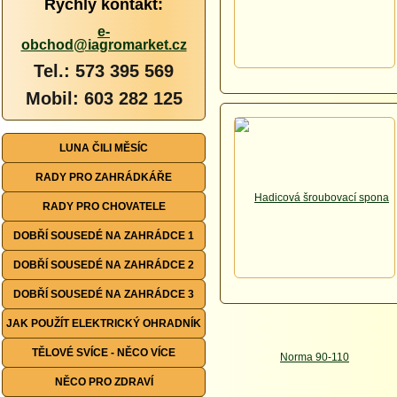
Rychlý kontakt:
e-
obchod@iagromarket.cz
Tel.: 573 395 569
Mobil: 603 282 125
LUNA ČILI MĚSÍC
RADY PRO ZAHRÁDKÁŘE
RADY PRO CHOVATELE
DOBŘÍ SOUSEDÉ NA ZAHRÁDCE 1
DOBŘÍ SOUSEDÉ NA ZAHRÁDCE 2
DOBŘÍ SOUSEDÉ NA ZAHRÁDCE 3
JAK POUŽÍT ELEKTRICKÝ OHRADNÍK
TĚLOVÉ SVÍCE - NĚCO VÍCE
NĚCO PRO ZDRAVÍ