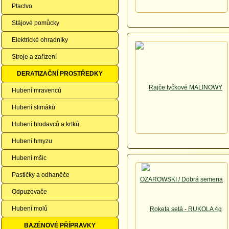
Ptactvo
Stájové pomůcky
Elektrické ohradníky
Stroje a zařízení
DERATIZAČNÍ PROSTŘEDKY
Hubení mravenců
Hubení slimáků
Hubení hlodavců a krtků
Hubení hmyzu
Hubení mšic
Pastičky a odhaněče
Odpuzovače
Hubení molů
BAZÉNOVÉ PŘÍPRAVKY