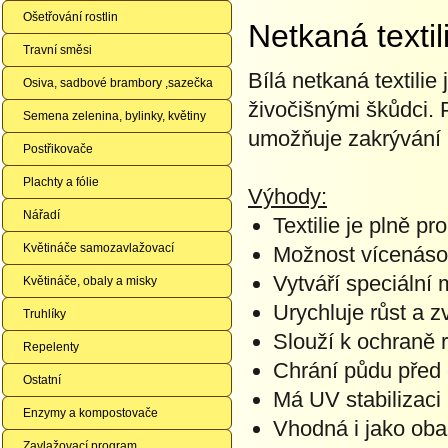
Ošetřování rostlin
Netkaná textil
Travní směsi
Bílá netkaná textilie
Osiva, sadbové brambory ,sazečka
živočišnými škůdci. 
Semena zelenina, bylinky, květiny
umožňuje zakrývání r
Postřikovače
Plachty a fólie
Výhody:
Nářadí
Textilie je plně p
Květináče samozavlažovací
Možnost vícenáso
Vytváří speciální 
Květináče, obaly a misky
Urychluje růst a z
Truhlíky
Slouží k ochraně 
Repelenty
Chrání půdu před 
Ostatní
Má UV stabilizaci
Enzymy a kompostovače
Vhodná i jako oba
Zavlažovací program