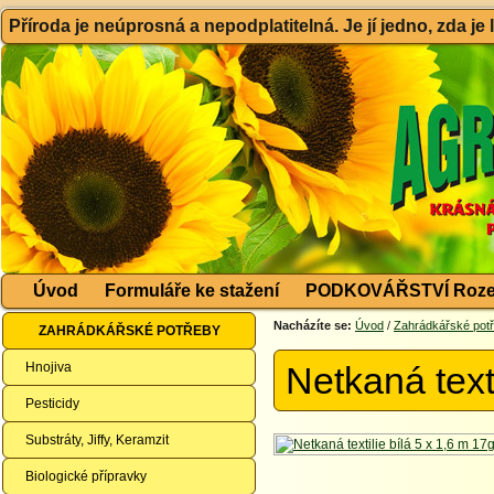
Příroda je neúprosná a nepodplatitelná. Je jí jedno, zda je
Úvod
Formuláře ke stažení
PODKOVÁŘSTVÍ Roze
Nacházíte se:
Úvod
/
Zahrádkářské pot
ZAHRÁDKÁŘSKÉ POTŘEBY
Hnojiva
Netkaná text
Pesticidy
Substráty, Jiffy, Keramzit
Biologické přípravky