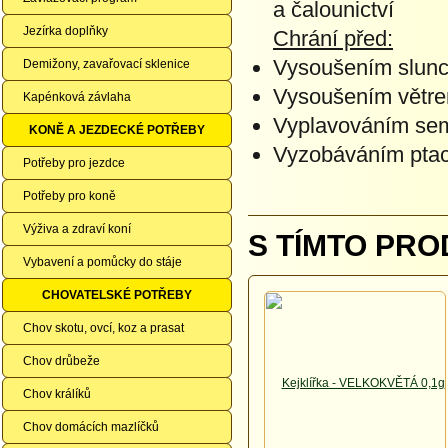
a čalounictví
Jezírka doplňky
Chrání před:
Vysoušením slun
Demižony, zavařovací sklenice
Vysoušením větr
Kapénková závlaha
Vyplavováním sem
KONĚ A JEZDECKÉ POTŘEBY
Vyzobáváním pta
Potřeby pro jezdce
Potřeby pro koně
Výživa a zdraví koní
S TÍMTO PRO
Vybavení a pomůcky do stáje
CHOVATELSKÉ POTŘEBY
Chov skotu, ovcí, koz a prasat
Chov drůbeže
Chov králíků
Chov domácích mazlíčků