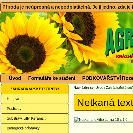
Příroda je neúprosná a nepodplatitelná. Je jí jedno, zda je
Úvod
Formuláře ke stažení
PODKOVÁŘSTVÍ Roze
Nacházíte se:
Úvod
/
Zahrádkářské pot
ZAHRÁDKÁŘSKÉ POTŘEBY
Hnojiva
Netkaná text
Pesticidy
Substráty, Jiffy, Keramzit
Biologické přípravky