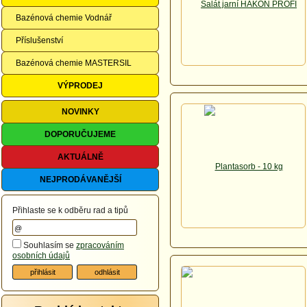
Bazénová chemie Vodnář
Příslušenství
Bazénová chemie MASTERSIL
VÝPRODEJ
NOVINKY
DOPORUČUJEME
AKTUÁLNĚ
NEJPRODÁVANĚJŠÍ
Přihlaste se k odběru rad a tipů
Souhlasím se
zpracováním
osobních údajů