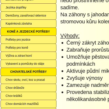
nebo prostřihneme ot
sadíme.
Jezírka doplňky
Na záhony s jahodami
Demižony, zavařovací sklenice
stromovou kůru kole
Kapénková závlaha
KONĚ A JEZDECKÉ POTŘEBY
Výhody:
Potřeby pro jezdce
Černý zákryt záho
Potřeby pro koně
Zabraňuje prorůst
Umožňuje pěstovat
Výživa a zdraví koní
podmínkách
Vybavení a pomůcky do stáje
Aktivuje půdní mi
CHOVATELSKÉ POTŘEBY
Zvyšuje výnosy
Chov skotu, ovcí, koz a prasat
Zamezuje nadměrn
Chov drůbeže
Provedena stabili
Chov králíků
několikanásobné 
Chov domácích mazlíčků