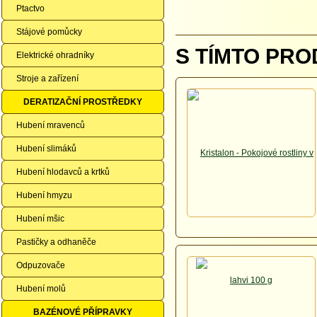
Ptactvo
Stájové pomůcky
S TÍMTO PRO
Elektrické ohradníky
Stroje a zařízení
DERATIZAČNÍ PROSTŘEDKY
Hubení mravenců
Hubení slimáků
Hubení hlodavců a krtků
Hubení hmyzu
Hubení mšic
Pastičky a odhaněče
Odpuzovače
Hubení molů
BAZÉNOVÉ PŘÍPRAVKY