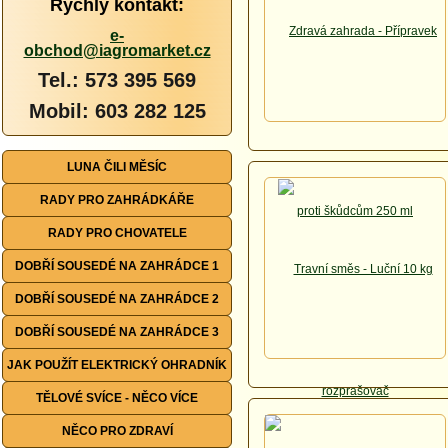
Rychlý kontakt:
e-
obchod@iagromarket.cz
Tel.: 573 395 569
Mobil: 603 282 125
LUNA ČILI MĚSÍC
RADY PRO ZAHRÁDKÁŘE
RADY PRO CHOVATELE
DOBŘÍ SOUSEDÉ NA ZAHRÁDCE 1
DOBŘÍ SOUSEDÉ NA ZAHRÁDCE 2
DOBŘÍ SOUSEDÉ NA ZAHRÁDCE 3
JAK POUŽÍT ELEKTRICKÝ OHRADNÍK
TĚLOVÉ SVÍCE - NĚCO VÍCE
NĚCO PRO ZDRAVÍ