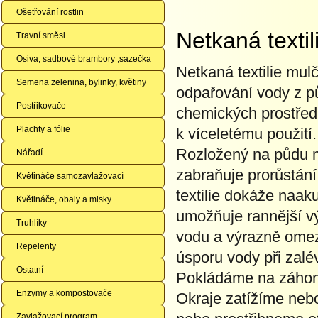
Ošetřování rostlin
Netkaná texti
Travní směsi
Osiva, sadbové brambory ,sazečka
Netkaná textilie mul
Semena zelenina, bylinky, květiny
odpařování vody z p
Postřikovače
chemických prostřed
Plachty a fólie
k víceletému použití.
Rozložený na půdu m
Nářadí
zabraňuje prorůstání
Květináče samozavlažovací
textilie dokáže naak
Květináče, obaly a misky
umožňuje rannější výs
Truhlíky
vodu a výrazně omez
Repelenty
úsporu vody při zalé
Ostatní
Pokládáme na záhon 
Enzymy a kompostovače
Okraje zatížíme neb
Zavlažovací program