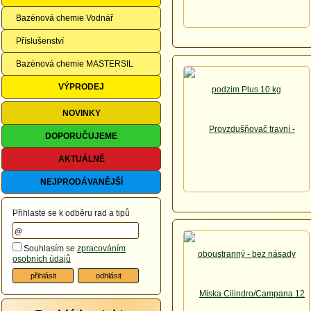
Bazénová chemie Vodnář
Příslušenství
Bazénová chemie MASTERSIL
VÝPRODEJ
NOVINKY
DOPORUČUJEME
AKTUÁLNĚ
NEJPRODÁVANĚJŠÍ
Přihlaste se k odběru rad a tipů
Souhlasím se
zpracováním
osobních údajů