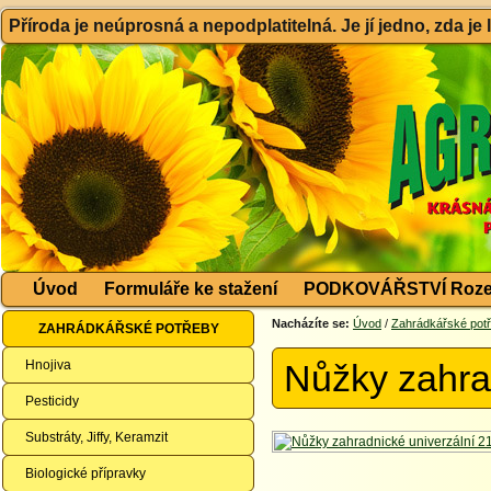
Příroda je neúprosná a nepodplatitelná. Je jí jedno, zda je
Úvod
Formuláře ke stažení
PODKOVÁŘSTVÍ Roze
Nacházíte se:
Úvod
/
Zahrádkářské pot
ZAHRÁDKÁŘSKÉ POTŘEBY
Hnojiva
Nůžky zahra
Pesticidy
Substráty, Jiffy, Keramzit
Biologické přípravky