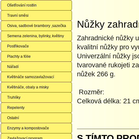
Ošetřování rostlin
Travní směsi
Nůžky zahradn
Osiva, sadbové brambory ,sazečka
Semena zelenina, bylinky, květiny
Zahradnické nůžky u
kvalitní nůžky pro v
Postřikovače
Univerzální nůžky j
Plachty a fólie
tvarované rukojeti z
Nářadí
nůžek 266 g.
Květináče samozavlažovací
Květináče, obaly a misky
Rozměr:
Truhlíky
Celková délka: 21 c
Repelenty
Ostatní
Enzymy a kompostovače
S TÍMTO PRO
Zavlažovací program