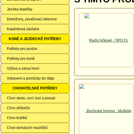
Jezírka doplňky
Demižony, zavařovací sklenice
Kapénková závlaha
KONĚ A JEZDECKÉ POTŘEBY
Potřeby pro jezdce
Potřeby pro koně
Výživa a zdraví koní
Vybavení a pomůcky do stáje
CHOVATELSKÉ POTŘEBY
Chov skotu, ovcí, koz a prasat
Chov drůbeže
Chov králíků
Chov domácích mazlíčků