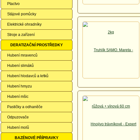
Ptactvo
Stájové pomůcky
Elektrické ohradníky
Stroje a zařízení
DERATIZAČNÍ PROSTŘEDKY
Hubení mravenců
Hubení slimáků
Hubení hlodavců a krtků
Hubení hmyzu
Hubení mšic
Pastičky a odhaněče
Odpuzovače
Hubení molů
BAZÉNOVÉ PŘÍPRAVKY