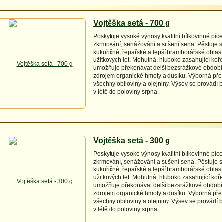
Vojtěška setá - 700 g
Poskytuje vysoké výnosy kvalitní bílkovinné pí
zkrmování, senážování a sušení sena. Pěstuje 
kukuřičné, řepařské a lepší bramborářské oblasti
užitkových let. Mohutná, hluboko zasahující ko
umožňuje překonávat delší bezsrážkové období
zdrojem organické hmoty a dusíku. Výborná pře
všechny obiloviny a olejniny. Výsev se provádí 
v létě do poloviny srpna.
Vojtěška setá - 300 g
Poskytuje vysoké výnosy kvalitní bílkovinné pí
zkrmování, senážování a sušení sena. Pěstuje 
kukuřičné, řepařské a lepší bramborářské oblasti
užitkových let. Mohutná, hluboko zasahující ko
umožňuje překonávat delší bezsrážkové období
zdrojem organické hmoty a dusíku. Výborná pře
všechny obiloviny a olejniny. Výsev se provádí 
v létě do poloviny srpna.