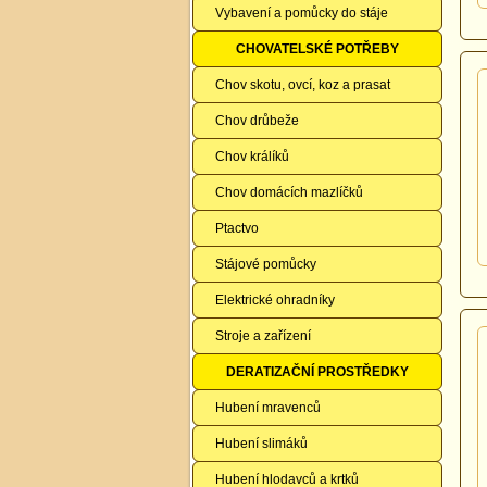
Vybavení a pomůcky do stáje
CHOVATELSKÉ POTŘEBY
Chov skotu, ovcí, koz a prasat
Chov drůbeže
Chov králíků
Chov domácích mazlíčků
Ptactvo
Stájové pomůcky
Elektrické ohradníky
Stroje a zařízení
DERATIZAČNÍ PROSTŘEDKY
Hubení mravenců
Hubení slimáků
Hubení hlodavců a krtků