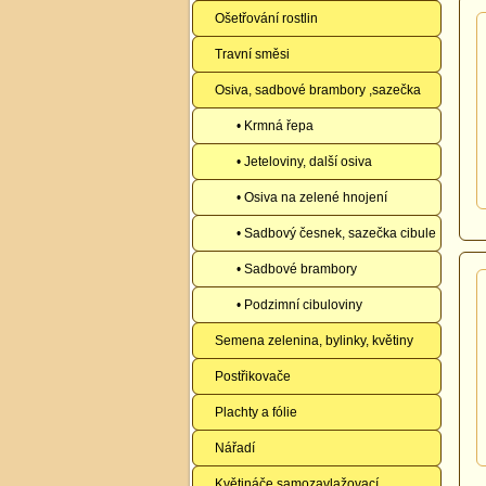
Ošetřování rostlin
Travní směsi
Osiva, sadbové brambory ,sazečka
• Krmná řepa
• Jeteloviny, další osiva
• Osiva na zelené hnojení
• Sadbový česnek, sazečka cibule
• Sadbové brambory
• Podzimní cibuloviny
Semena zelenina, bylinky, květiny
Postřikovače
Plachty a fólie
Nářadí
Květináče samozavlažovací