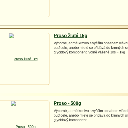
Proso žluté 1kg
Výborné jadrné krmivo s vyšším obsahem vlákni
buď celé, anebo mleté se přidává do krmných s
glycidový komponent. Volně vážené 1ks = 1kg
Proso - 500g
Výborné jadrné krmivo s vyšším obsahem vlákni
buď celé, anebo mleté se přidává do krmných s
glycidový komponent.