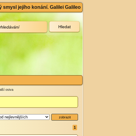
 smysl jejího konání. Galilei Galileo
alší osiva
1