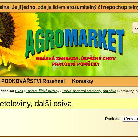
ná. Je jí jedno, zda je lidem srozumitelný či nepochopitelný
PODKOVÁŘSTVÍ Rozehnal
Kontakty
ázíte se:
Úvod
/
Zahrádkářské potřeby
/
Osiva, sadbové brambory ,sazečka
/ Jeteloviny, d
eteloviny, další osiva
Řadit dle: