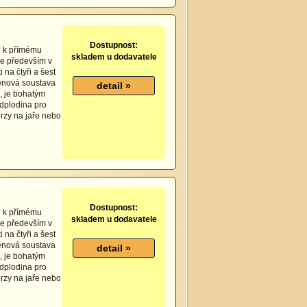
Dostupnost:
ce k přímému
skladem u dodavatele
se především v
 na čtyři a šest
řenová soustava
, je bohatým
dplodina pro
brzy na jaře nebo
Dostupnost:
ce k přímému
skladem u dodavatele
se především v
 na čtyři a šest
řenová soustava
, je bohatým
dplodina pro
brzy na jaře nebo