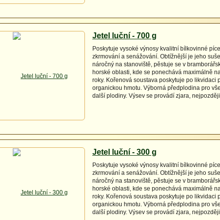
Jetel luční - 700 g
Poskytuje vysoké výnosy kvalitní bílkovinné pí
zkrmování a senážování. Obtížnější je jeho suš
náročný na stanoviště, pěstuje se v bramborářs
horské oblasti, kde se ponechává maximálně na
roky. Kořenová soustava poskytuje po likvidaci p
organickou hmotu. Výborná předplodina pro vše
další plodiny. Výsev se provádí zjara, nejpozději
Jetel luční - 300 g
Poskytuje vysoké výnosy kvalitní bílkovinné pí
zkrmování a senážování. Obtížnější je jeho suš
náročný na stanoviště, pěstuje se v bramborářs
horské oblasti, kde se ponechává maximálně na
roky. Kořenová soustava poskytuje po likvidaci p
organickou hmotu. Výborná předplodina pro vše
další plodiny. Výsev se provádí zjara, nejpozději