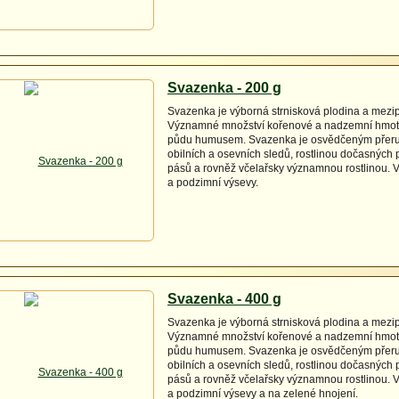
Svazenka - 200 g
Svazenka je výborná strnisková plodina a mezip
Významné množství kořenové a nadzemní hmot
půdu humusem. Svazenka je osvědčeným pře
obilních a osevních sledů, rostlinou dočasných 
pásů a rovněž včelařsky významnou rostlinou. V
a podzimní výsevy.
Svazenka - 400 g
Svazenka je výborná strnisková plodina a mezip
Významné množství kořenové a nadzemní hmot
půdu humusem. Svazenka je osvědčeným pře
obilních a osevních sledů, rostlinou dočasných 
pásů a rovněž včelařsky významnou rostlinou. V
a podzimní výsevy a na zelené hnojení.