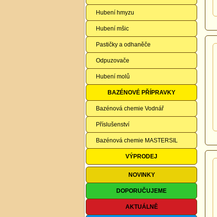
Hubení hmyzu
Hubení mšic
Pastičky a odhaněče
Odpuzovače
Hubení molů
BAZÉNOVÉ PŘÍPRAVKY
Bazénová chemie Vodnář
Příslušenství
Bazénová chemie MASTERSIL
VÝPRODEJ
NOVINKY
DOPORUČUJEME
AKTUÁLNĚ