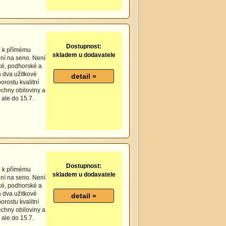
Dostupnost:
ce k přímému
skladem u dodavatele
ení na seno. Není
ké, podhorské a
 dva užitkové
orostu kvalitní
chny obiloviny a
 ale do 15.7.
Dostupnost:
ce k přímému
skladem u dodavatele
ení na seno. Není
ké, podhorské a
 dva užitkové
orostu kvalitní
chny obiloviny a
 ale do 15.7.