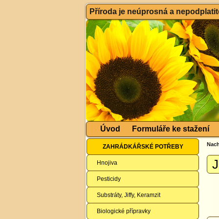
Příroda je neúprosná a nepodplatitel
Úvod
Formuláře ke stažení
Nach
ZAHRÁDKÁŘSKÉ POTŘEBY
J
Hnojiva
Pesticidy
Substráty, Jiffy, Keramzit
Biologické přípravky