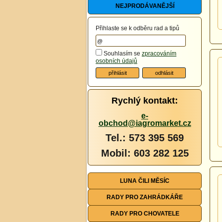
NEJPRODÁVANĚJŠÍ
Přihlaste se k odběru rad a tipů
Souhlasím se
zpracováním
osobních údajů
Rychlý kontakt:
e-
obchod@iagromarket.cz
Tel.: 573 395 569
Mobil: 603 282 125
LUNA ČILI MĚSÍC
RADY PRO ZAHRÁDKÁŘE
RADY PRO CHOVATELE