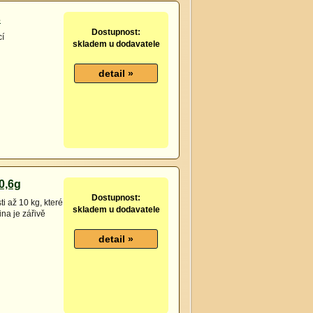
s
Dostupnost:
cí
skladem u dodavatele
0,6g
Dostupnost:
i až 10 kg, které
skladem u dodavatele
na je zářivě