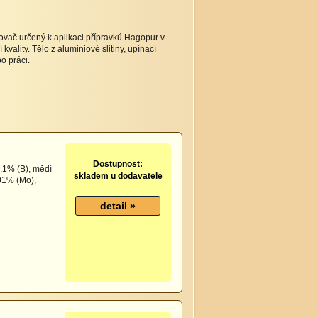
vač určený k aplikaci přípravků Hagopur v
vality. Tělo z aluminiové slitiny, upínací
po práci.
Dostupnost:
,1% (B), mědí
skladem u dodavatele
01% (Mo),