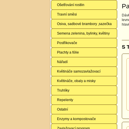
Pa
Ošetřování rostlin
Travní směsi
Dávk
levn
Osiva, sadbové brambory ,sazečka
hlav
Semena zelenina, bylinky, květiny
Postřikovače
S 
Plachty a fólie
Nářadí
Květináče samozavlažovací
Květináče, obaly a misky
Truhlíky
Repelenty
Ostatní
Enzymy a kompostovače
Zavlažovací program