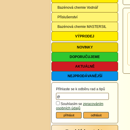
Bazénová chemie Vodnář
Příslušenství
Bazénová chemie MASTERSIL
VÝPRODEJ
NOVINKY
DOPORUČUJEME
AKTUÁLNĚ
NEJPRODÁVANĚJŠÍ
Přihlaste se k odběru rad a tipů
Souhlasím se
zpracováním
osobních údajů