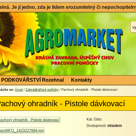
ná. Je jí jedno, zda je lidem srozumitelný či nepochopitelný
PODKOVÁŘSTVÍ Rozehnal
Kontakty
ázíte se:
Úvod
/
Zahrádkářské potřeby
/ Pachový ohradník - Pistole dávkovací
achový ohradník - Pistole dávkovací
Kat. číslo:
Dostupnost:
skladem