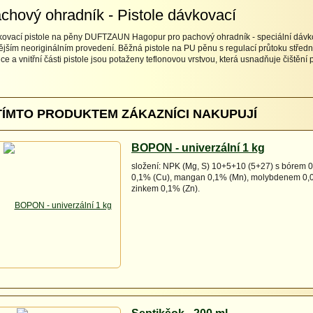
chový ohradník - Pistole dávkovací
ovací pistole na pěny DUFTZAUN Hagopur pro pachový ohradník - speciální dávko
ějším neoriginálním provedení. Běžná pistole na PU pěnu s regulací průtoku střední k
ice a vnitřní části pistole jsou potaženy teflonovou vrstvou, která usnadňuje čištění 
TÍMTO PRODUKTEM ZÁKAZNÍCI NAKUPUJÍ
BOPON - univerzální 1 kg
složení: NPK (Mg, S) 10+5+10 (5+27) s bórem 0
0,1% (Cu), mangan 0,1% (Mn), molybdenem 0,
zinkem 0,1% (Zn).