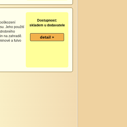
Dostupnost:
 poškození
skladem u dodavatele
su. Jeho použití
, drobného
lin na zahradě.
minové a fulvo