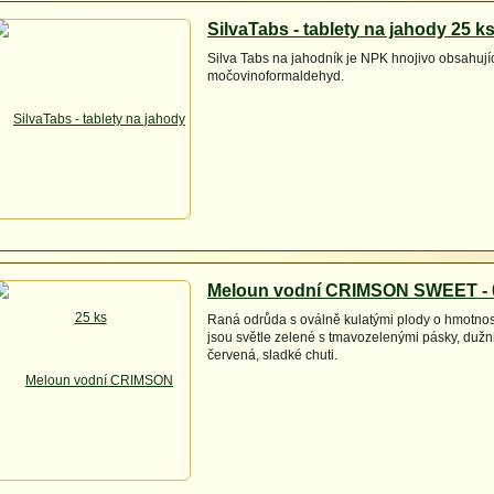
SilvaTabs - tablety na jahody 25 k
Silva Tabs na jahodník je NPK hnojivo obsahují
močovinoformaldehyd.
Meloun vodní CRIMSON SWEET - 
Raná odrůda s oválně kulatými plody o hmotnost
jsou světle zelené s tmavozelenými pásky, dužni
červená, sladké chuti.