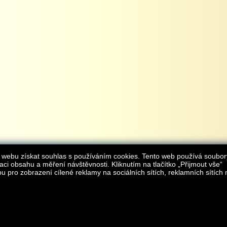
 webu získat souhlas s používáním cookies. Tento web používá soubor
aci obsahu a měření návštěvnosti. Kliknutím na tlačítko „Přijmout vše“
 pro zobrazení cílené reklamy na sociálních sítích, reklamních sítích 
Provozovatelem internetového obchodu
iAgromarket.cz
je AGROMARKET IRSI s.r.o.
zapsaná v obchodním rejstřík
Kontakt:
e-obchod@
© 2013 iAgromarket.cz - všechna práva vyhrazena, kopírování obsahu str