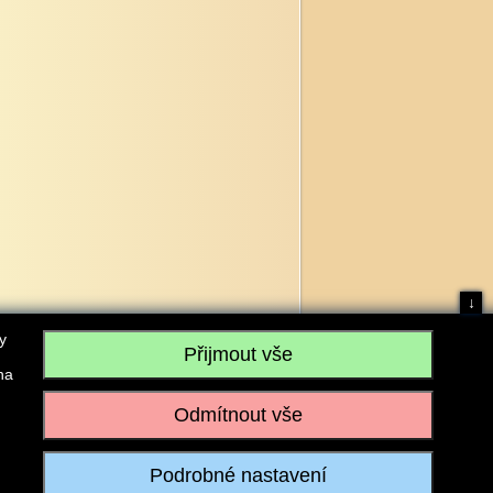
↓
y
na
, IČO: 28304845, se sídlem č.p. 17, 768 75 Loukov
u vedeném Krajským soudem v Brně, sp. zn. C 59979
iagromarket.cz
, Mobil: 603 525 615, Tel: 573 395 569
ánek je dovoleno pouze se souhlasem provozovatele.
Realizace:
w-software.com