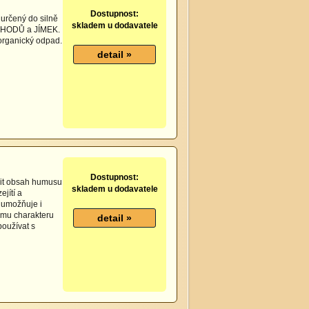
Dostupnost:
 určený do silně
skladem u dodavatele
HODŮ a JÍMEK.
 organický odpad.
Dostupnost:
šit obsah humusu
skladem u dodavatele
ejítí a
 umožňuje i
ému charakteru
používat s