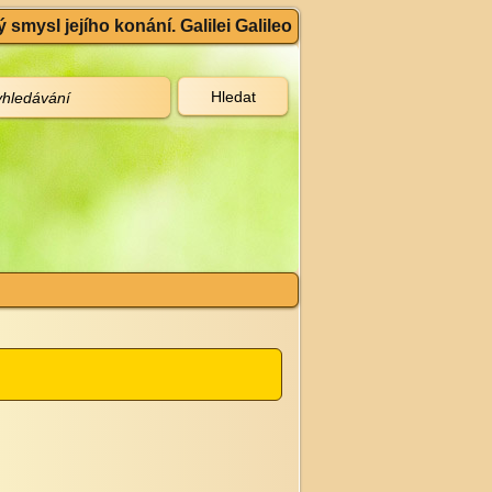
 smysl jejího konání. Galilei Galileo