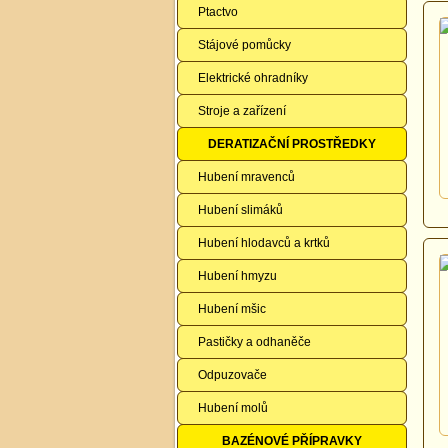
Ptactvo
Stájové pomůcky
Elektrické ohradníky
Stroje a zařízení
DERATIZAČNÍ PROSTŘEDKY
Hubení mravenců
Hubení slimáků
Hubení hlodavců a krtků
Hubení hmyzu
Hubení mšic
Pastičky a odhaněče
Odpuzovače
Hubení molů
BAZÉNOVÉ PŘÍPRAVKY