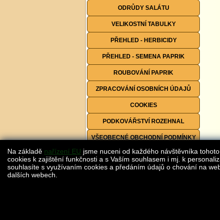
ODRŮDY SALÁTU
VELIKOSTNÍ TABULKY
PŘEHLED - HERBICIDY
PŘEHLED - SEMENA PAPRIK
ROUBOVÁNÍ PAPRIK
ZPRACOVÁNÍ OSOBNÍCH ÚDAJŮ
COOKIES
PODKOVÁŘSTVÍ ROZEHNAL
VŠEOBECNÉ OBCHODNÍ PODMÍNKY
Na základě
nařízení EU
jsme nuceni od každého návštěvníka tohoto
FORMULÁŘE KE STAŽENÍ
cookies k zajištění funkčnosti a s Vaším souhlasem i mj. k personaliz
souhlasíte s využívaním cookies a předáním údajů o chování na webu
dalších webech.