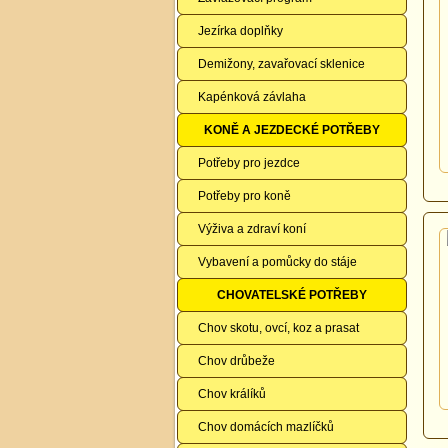
Jezírka doplňky
Demižony, zavařovací sklenice
Kapénková závlaha
KONĚ A JEZDECKÉ POTŘEBY
Potřeby pro jezdce
Potřeby pro koně
Výživa a zdraví koní
Vybavení a pomůcky do stáje
CHOVATELSKÉ POTŘEBY
Chov skotu, ovcí, koz a prasat
Chov drůbeže
Chov králíků
Chov domácích mazlíčků