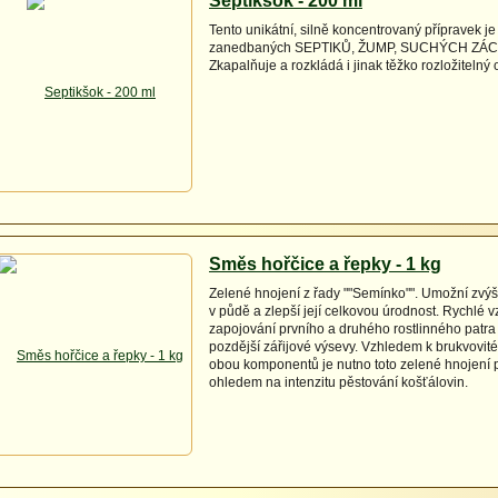
Septikšok - 200 ml
Tento unikátní, silně koncentrovaný přípravek je
zanedbaných SEPTIKŮ, ŽUMP, SUCHÝCH ZÁC
Zkapalňuje a rozkládá i jinak těžko rozložitelný
Směs hořčice a řepky - 1 kg
Zelené hnojení z řady ""Semínko"". Umožní zvý
v půdě a zlepší její celkovou úrodnost. Rychlé vz
zapojování prvního a druhého rostlinného patra
pozdější zářijové výsevy. Vzhledem k brukvovit
obou komponentů je nutno toto zelené hnojení 
ohledem na intenzitu pěstování košťálovin.