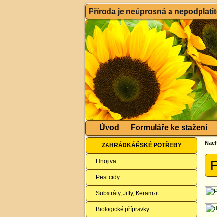
Příroda je neúprosná a nepodplatitel
Úvod
Formuláře ke stažení
Nach
ZAHRÁDKÁŘSKÉ POTŘEBY
Hnojiva
P
Pesticidy
Substráty, Jiffy, Keramzit
Biologické přípravky