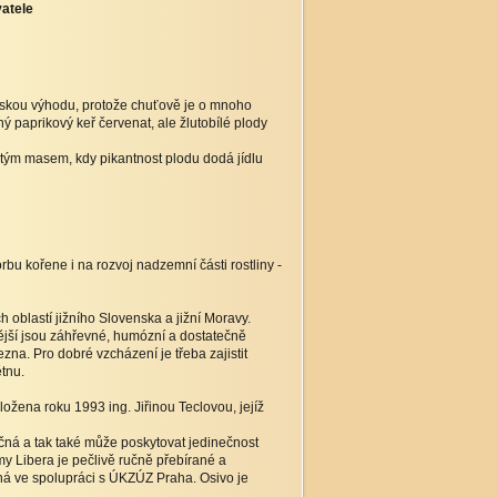
atele
ovskou výhodu, protože chuťově je o mnoho
ý paprikový keř červenat, ale žlutobílé plody
etým masem, kdy pikantnost plodu dodá jídlu
u kořene i na rozvoj nadzemní části rostliny -
 oblastí jižního Slovenska a jižní Moravy.
ější jsou záhřevné, humózní a dostatečně
zna. Pro dobré vzcházení je třeba zajistit
tnu.
ožena roku 1993 ing. Jiřinou Teclovou, jejíž
čná a tak také může poskytovat jedinečnost
irmy Libera je pečlivě ručně přebírané a
íhá ve spolupráci s ÚKZÚZ Praha. Osivo je