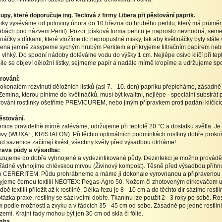
upy, které doporučuje ing. Teclová z firmy Libera při pěstování paprik.
iky vyséváme od poloviny února do 10.března do hrubého perlitu, který má průměr
ebách pod názvem Perlit). Pozor, písková forma perlitu je naprosto nevhodná, seme
ináčky s dírkami, které vložíme do nepropustné misky, tak aby květináčky byly stále
na jemně zasypeme sychým hrubým Perlitem a přikryjeme filtračním papírem nebo 
e vlhký. Do spodní nádoby doléváme vodu do výšky 1 cm. Nejlépe osivo klíčí při tepl
ile se objeví děložní lístky, sejmeme papír a nadále mírně kropíme a udržujeme spo
rování:
okonalém rozvinutí děložních lístků (asi 7. - 10. den) papriku přepícháme, zásadně
Zemina, kterou plníme do květináčků, musí být kvalitní, nejlépe - speciální substrát
rování rostlinky ošetříme PREVICUREM, nebo jiným přípravkem proti padání klíčících
stování.
nice pravidelně mírně zaléváme, udržujeme při teplotě 20 °C a dostatku světla. Je 
ivy (WUXAL, KRISTALON). Při těchto optimálních podmínkách rostliny dobře prok
d sazenice začínají kvést, všechny květy před výsadbou otrháme!
rava půdy a výsadba:
zujeme do dobře vyhnojené a vydezinfikované půdy. Dezinfekci je možno prov
 řádně vyhnojíme chlévskou mrvou (Živinový kompost). Těsně před výsadbou p
 CERERITEM. Půdu prohrábneme a máme ji dokonale vyrovnanou a připravenou k
ryjeme černou textilií NEOTEX: Pegas-Agro 50. Nožem či zhotoveným dírkovačem u
bě textilií přiložit až k rostlině. Délka řezu je 8 - 10 cm a do těchto dír sázíme rostli
otázka praxe, rostliny se sází velmi dobře. Tkaninu lze použít 2 - 3 roky po sobě. R
m podle možnosti a zvyku a v řádcích 35 - 45 cm od sebe. Zásadně po jedné rostlině
zemí. Krajní řady mohou být jen 30 cm od skla či fólie.
laha