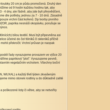
do hloubky 20 cm je půda promočená. Druhý den
mlžíme od 9 hodin každou hodinu tak, aby
- 4 dny, ale řádně, aby jste byli přesvědčeni,
me dle potřeby, jednou za 7 - 10 dnů. Zásadně
pouze vrchní část kořenů. Dp tvorby prvního
OZOR, paprika nesnáší okopávku, porušuje se
výnos.
nících) bílou textilií. Musí být připevněna asi
lice účelné do čel fólníků či skleníků příčně
 mohli překročit. Vrchní průvan je naopak
ak podél řady vyvazujeme provazem ve výšce 20
tváříme paprikový "plot". Vyvazujeme pevně,
d hlavním vegetačním vrcholem. Všechny boční
N, WUXAL) a každý třetí týden zkvašeným
 mimo stonek rostliny a do důkladně zalité
 poškozené listy či větve, aby se netvořily
oškození rostlin