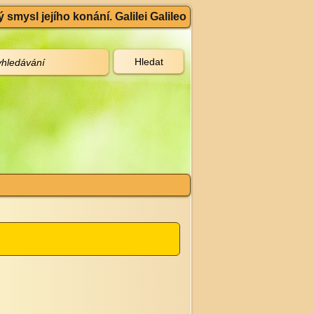
 smysl jejího konání. Galilei Galileo