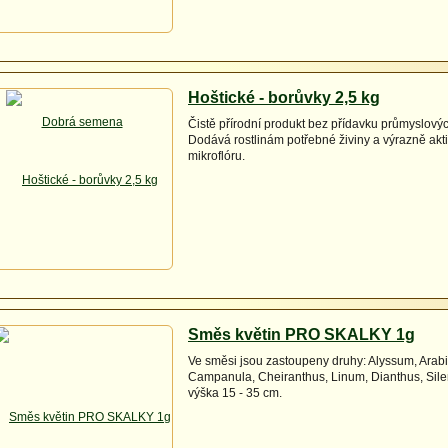
Hoštické - borůvky 2,5 kg
Čistě přírodní produkt bez přídavku průmyslovýc
Dodává rostlinám potřebné živiny a výrazně akt
mikroflóru.
Směs květin PRO SKALKY 1g
Ve směsi jsou zastoupeny druhy: Alyssum, Arabis
Campanula, Cheiranthus, Linum, Dianthus, Silene
výška 15 - 35 cm.