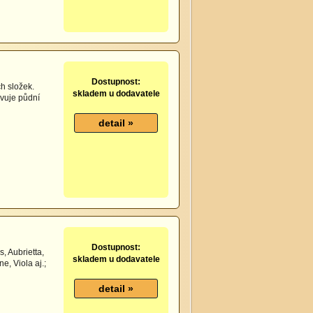
Dostupnost:
h složek.
skladem u dodavatele
ivuje půdní
Dostupnost:
, Aubrietta,
skladem u dodavatele
, Viola aj.;