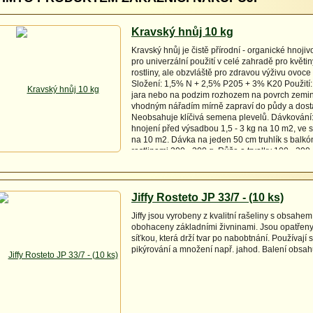
Kravský hnůj 10 kg
Kravský hnůj je čistě přírodní - organické hnoji
pro univerzální použití v celé zahradě pro květi
rostliny, ale obzvláště pro zdravou výživu ovoce 
Složení: 1,5% N + 2,5% P205 + 3% K20 Použití: 
jara nebo na podzim rozhozem na povrch zemin
vhodným nářadím mírně zapraví do půdy a dosta
Neobsahuje klíčivá semena plevelů. Dávkování:
hnojení před výsadbou 1,5 - 3 kg na 10 m2, ve s
na 10 m2. Dávka na jeden 50 cm truhlík s balk
rostlinami 200 - 300 g. Růže a trvalky 100 - 200 
Zelenina a ovoce 300 - 400 g na 1 rostlinu, jehl
okrasné keře 500 - 700 g na 1 rostlinu. Konifery
keře 600 - 800 g na 1 rostlinu Pro podzimní vyh
doporučujeme 3 kg na 10 m2
Jiffy Rosteto JP 33/7 - (10 ks)
Jiffy jsou vyrobeny z kvalitní rašeliny s obsahe
obohaceny základními živninami. Jsou opatřeny
síťkou, která drží tvar po nabobtnání. Používají s
pikýrování a množení např. jahod. Balení obsah