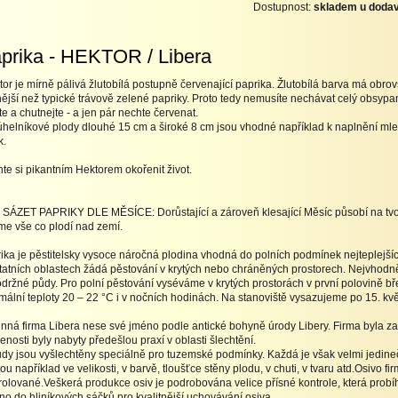
Dostupnost:
skladem u dodav
prika - HEKTOR / Libera
or je mírně pálivá žlutobílá postupně červenající paprika. Žlutobílá barva má obr
ější než typické trávově zelené papriky. Proto tedy nemusíte nechávat celý obsypan
jte a chutnejte - a jen pár nechte červenat.
úhelníkové plody dlouhé 15 cm a široké 8 cm jsou vhodné například k naplnění ml
k.
te si pikantním Hektorem okořenit život.
SÁZET PAPRIKY DLE MĚSÍCE: Dorůstající a zároveň klesající Měsíc působí na tvorb
me vše co plodí nad zemí.
ika je pěstitelsky vysoce náročná plodina vhodná do polních podmínek nejteplejších
tatních oblastech žádá pěstování v krytých nebo chráněných prostorech. Nejvhodn
držné půdy. Pro polní pěstování vyséváme v krytých prostorách v první polovině bře
mální teploty 20 – 22 °C i v nočních hodinách. Na stanoviště vysazujeme po 15. kvě
nná firma Libera nese své jméno podle antické bohyně úrody Libery. Firma byla zal
enosti byly nabyty předešlou praxí v oblasti šlechtění.
dy jsou vyšlechtěny speciálně pro tuzemské podmínky. Každá je však velmi jedine
tou například ve velikosti, v barvě, tloušťce stěny plodu, v chuti, v tvaru atd.Osivo f
rolované.Veškerá produkce osiv je podrobována velice přísné kontrole, která prob
no do hliníkových sáčků pro kvalitnější uchovávání osiva.