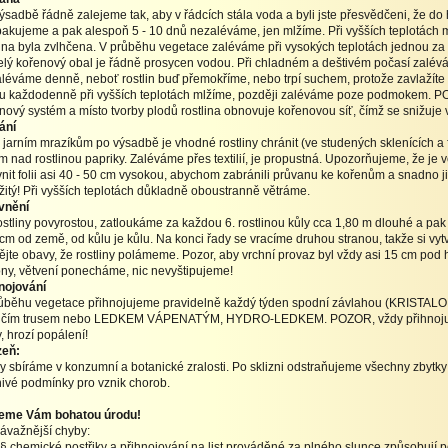
ýsadbě řádně zalejeme tak, aby v řádcích stála voda a byli jste přesvědčeni, že 
pakujeme a pak alespoň 5 - 10 dnů nezaléváme, jen mlžíme. Při vyšších teplotách 
ina byla zvlhčena. V průběhu vegetace zaléváme při vysokých teplotách jednou za 3 
elý kořenový obal je řádně prosycen vodou. Při chladném a deštivém počasí zalévá
léváme denně, neboť rostlin buď přemokříme, nebo trpí suchem, protože zavlažíte 
u každodenně při vyšších teplotách mlžíme, později zaléváme poze podmokem. P
nový systém a místo tvorby plodů rostlina obnovuje kořenovou síť, čímž se snižuje 
ání
i jarním mrazíkům po výsadbě je vhodné rostliny chránit (ve studených sklenících a fól
m nad rostlinou papriky. Zaléváme přes textilií, je propustná. Upozorňujeme, že je ve
nit folii asi 40 - 50 cm vysokou, abychom zabránili průvanu ke kořenům a snadno ji
žitý! Při vyšších teplotách důkladně oboustranně větráme.
vnění
ostliny povyrostou, zatloukáme za každou 6. rostlinou kůly cca 1,80 m dlouhé a p
 cm od země, od kůlu je kůlu. Na konci řady se vracíme druhou stranou, takže si vy
jte obavy, že rostliny polámeme. Pozor, aby vrchní provaz byl vždy asi 15 cm po
ny, větvení ponecháme, nic nevyštipujeme!
nojování
ůběhu vegetace přihnojujeme pravidelně každý týden spodní závlahou (KRISTALO
ičím trusem nebo LEDKEM VÁPENATÝM, HYDRO-LEDKEM. POZOR, vždy přihnojujeme
, hrozí popálení!
zeň:
y sbíráme v konzumní a botanické zralosti. Po sklizni odstraňujeme všechny zbytky a
nivé podmínky pro vznik chorob.
jeme Vám bohatou úrodu!
ávažnější chyby:
§ chemické postřiky a přihnojování na list prováděné za plného slunce způsobují p