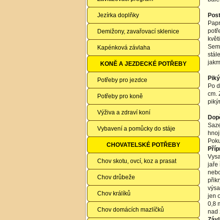
Jezírka doplňky
Post
Papr
potř
Demižony, zavařovací sklenice
květ
Seme
Kapénková závlaha
stál
jakm
KONĚ A JEZDECKÉ POTŘEBY
Piký
Potřeby pro jezdce
Po d
cm. 
Potřeby pro koně
piký
Výživa a zdraví koní
Dopě
Saze
Vybavení a pomůcky do stáje
hnoj
Poku
CHOVATELSKÉ POTŘEBY
Příp
Vysa
Chov skotu, ovcí, koz a prasat
jaře
nebo
Chov drůbeže
přik
výsad
Chov králíků
jen 
0,8 
Chov domácích mazlíčků
nad 
Záv