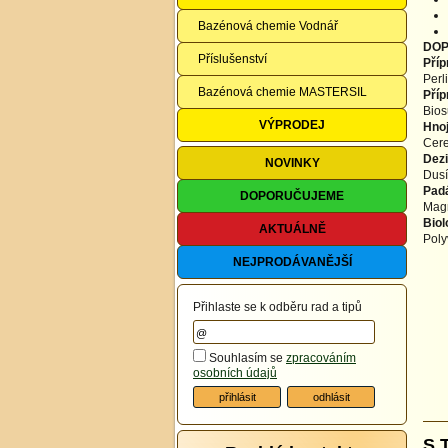
Bazénová chemie Vodnář
DOP
Příslušenství
Příp
Perl
Bazénová chemie MASTERSIL
Pří
Bios
VÝPRODEJ
Hnoj
Cere
Dez
NOVINKY
Dusí
Padá
DOPORUČUJEME
Magn
Biol
AKTUÁLNĚ
Poly
NEJPRODÁVANĚJŠÍ
Přihlaste se k odběru rad a tipů
Souhlasím se
zpracováním
osobních údajů
S 