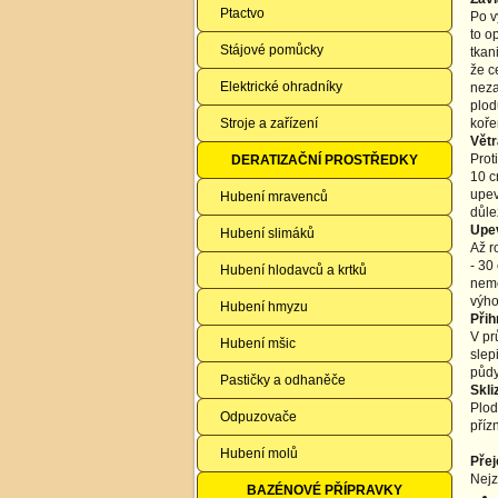
Ptactvo
Po v
to o
Stájové pomůcky
tkan
že c
Elektrické ohradníky
neza
plod
Stroje a zařízení
koře
Větr
Prot
DERATIZAČNÍ PROSTŘEDKY
10 c
upev
Hubení mravenců
důle
Upe
Hubení slimáků
Až r
- 30
Hubení hlodavců a krtků
nemě
výho
Hubení hmyzu
Přih
V pr
Hubení mšic
slep
půdy
Pastičky a odhaněče
Skli
Plod
Odpuzovače
příz
Hubení molů
Pře
Nejz
BAZÉNOVÉ PŘÍPRAVKY