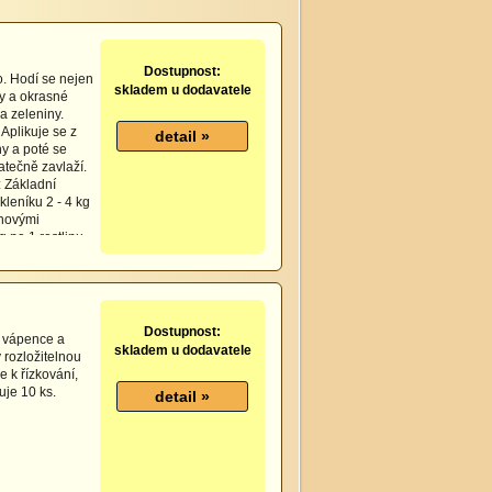
Dostupnost:
vo. Hodí se nejen
skladem u dodavatele
ny a okrasné
a zeleniny.
Aplikuje se z
y a poté se
tečně zavlaží.
 Základní
kleníku 2 - 4 kg
ónovými
g na 1 rostlinu.
ičnany a jiné
 a jiné okrasné
nojení
Dostupnost:
m vápence a
skladem u dodavatele
 rozložitelnou
e k řízkování,
uje 10 ks.