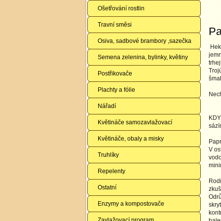
Ošetřování rostlin
Travní směsi
Pa
Osiva, sadbové brambory ,sazečka
Hekt
jemn
Semena zelenina, bylinky, květiny
trhe
Troj
Postřikovače
šma
Plachty a fólie
Nech
Nářadí
KDY 
Květináče samozavlažovací
sází
Květináče, obaly a misky
Papr
V os
Truhlíky
vodo
mini
Repelenty
Rodi
Ostatní
zkuš
Odrů
Enzymy a kompostovače
skry
kont
Zavlažovací program
bale