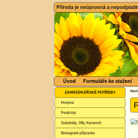
Příroda je neúprosná a nepodplatitel
Úvod
Formuláře ke stažení
Nach
ZAHRÁDKÁŘSKÉ POTŘEBY
Hnojiva
P
Pesticidy
Substráty, Jiffy, Keramzit
Biologické přípravky