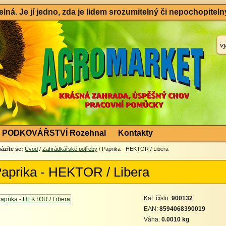
ná. Je jí jedno, zda je lidem srozumitelný či nepochopitelný
PODKOVÁŘSTVÍ Rozehnal
Kontakty
ázíte se:
Úvod
/
Zahrádkářské potřeby
/ Paprika - HEKTOR / Libera
aprika - HEKTOR / Libera
Kat. číslo:
900132
EAN:
8594068390019
Váha:
0.0010 kg