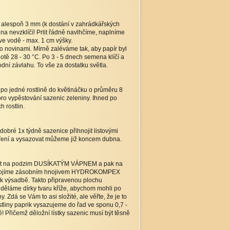
 alespoň 3 mm (k dostání v zahrádkářských
na nevzklíčí! Prlit řádně navlhčíme, naplníme
 ve vodě - max. 1 cm výšky.
novinami. Mírně zaléváme tak, aby papír byl
otě 28 - 30 °C. Po 3 - 5 dnech semena klíčí a
dní závlahu. To vše za dostatku světla.
 po jedné rostlině do květináčku o průměru 8
 pro vypěstování sazenic zeleniny. Ihned po
 rostlin.
dobré 1x týdně sazenice přihnojit listovými
oření a vysazovat můžeme již koncem dubna.
ádět na podzim DUSÍKATÝM VÁPNEM a pak na
řihnojíme zásobním hnojivem HYDROKOMPEX
 výsadbě. Takto připravenou plochu
děláme dírky tvaru kříže, abychom mohli po
ny. Zdá se Vám to asi složité, ale věřte, že je to
ostliny paprik vysazujeme do řad ve sponu 0,7 -
! Přičemž děložní lístky sazenic musí být těsně