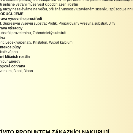
§ přílišné větrání může vést k podchlazení rostlin
§ nikdy nezaléváme na večer, přílišná vlhkost v uzavřeném skleníku způsobuje hni
ORUČUJEME:
rava výsevního prostředí
it, Supresivní výsevní substrát Profík, Propařovaný výsevná substrát, Jiffy
prava výsadby
ubstrát prozeleninu, Zahradnický substrát
iva
rit, Ledek vápenatý, Kristalon, Wuxal kalcium
infekce půdy
katé vápno
ní klíčních rostlin
icur Energy
ogická ochrana
versum, Biool, Bioan
TÍMTO PRODUKTEM ZÁKAZNÍCI NAKUPUJÍ