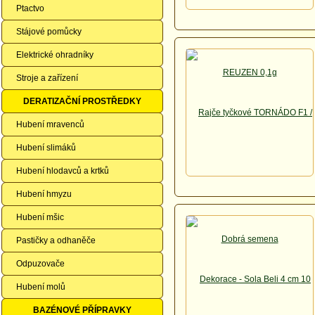
Ptactvo
Stájové pomůcky
Elektrické ohradníky
Stroje a zařízení
DERATIZAČNÍ PROSTŘEDKY
Hubení mravenců
Hubení slimáků
Hubení hlodavců a krtků
Hubení hmyzu
Hubení mšic
Pastičky a odhaněče
Odpuzovače
Hubení molů
BAZÉNOVÉ PŘÍPRAVKY