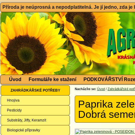
Příroda je neúprosná a nepodplatitelná. Je jí jedno, zda je
Úvod
Formuláře ke stažení
PODKOVÁŘSTVÍ Roze
Nacházíte se:
Úvod
/
Zahrádkářské pot
ZAHRÁDKÁŘSKÉ POTŘEBY
Hnojiva
Paprika zel
Pesticidy
Dobrá seme
Substráty, Jiffy, Keramzit
Biologické přípravky