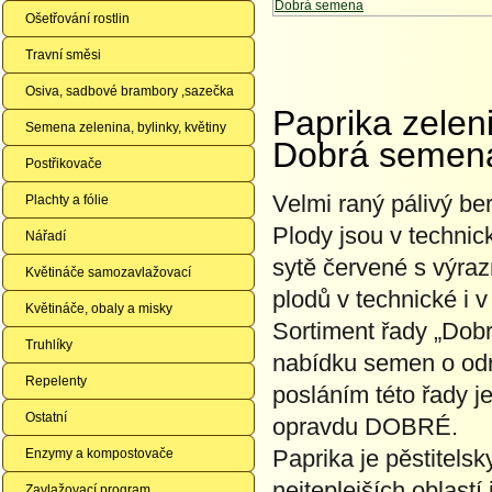
Ošetřování rostlin
Travní směsi
Osiva, sadbové brambory ,sazečka
Paprika zelen
Semena zelenina, bylinky, květiny
Dobrá semen
Postřikovače
Velmi raný pálivý ber
Plachty a fólie
Plody jsou v technick
Nářadí
sytě červené s výra
Květináče samozavlažovací
plodů v technické i v
Květináče, obaly a misky
Sortiment řady „Dobr
Truhlíky
nabídku semen o odrů
Repelenty
posláním této řady j
Ostatní
opravdu DOBRÉ.
Paprika je pěstitel
Enzymy a kompostovače
nejteplejších oblastí
Zavlažovací program