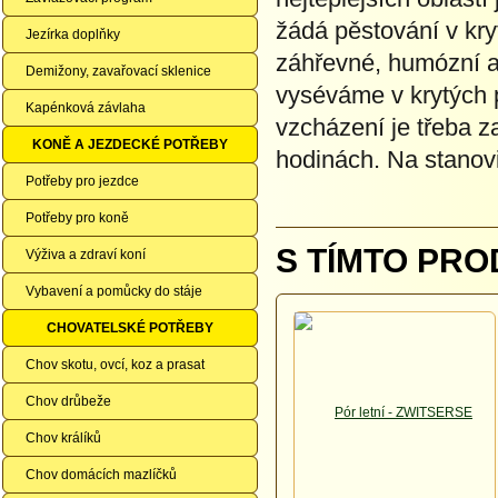
žádá pěstování v kr
Jezírka doplňky
záhřevné, humózní a
Demižony, zavařovací sklenice
vyséváme v krytých p
Kapénková závlaha
vzcházení je třeba za
KONĚ A JEZDECKÉ POTŘEBY
hodinách. Na stanov
Potřeby pro jezdce
Potřeby pro koně
S TÍMTO PRO
Výživa a zdraví koní
Vybavení a pomůcky do stáje
CHOVATELSKÉ POTŘEBY
Chov skotu, ovcí, koz a prasat
Chov drůbeže
Chov králíků
Chov domácích mazlíčků