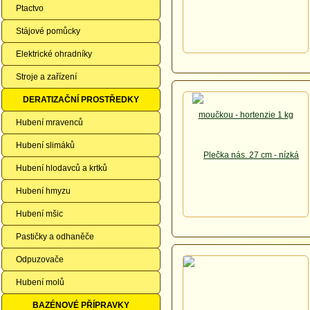
Ptactvo
Stájové pomůcky
Elektrické ohradníky
Stroje a zařízení
DERATIZAČNÍ PROSTŘEDKY
Hubení mravenců
Hubení slimáků
Hubení hlodavců a krtků
Hubení hmyzu
Hubení mšic
Pastičky a odhaněče
Odpuzovače
Hubení molů
BAZÉNOVÉ PŘÍPRAVKY