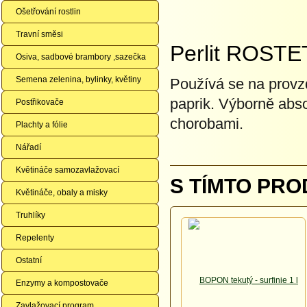
Ošetřování rostlin
Travní směsi
Perlit ROSTET
Osiva, sadbové brambory ,sazečka
Semena zelenina, bylinky, květiny
Používá se na provz
paprik. Výborně abs
Postřikovače
chorobami.
Plachty a fólie
Nářadí
Květináče samozavlažovací
S TÍMTO PRO
Květináče, obaly a misky
Truhlíky
Repelenty
Ostatní
Enzymy a kompostovače
Zavlažovací program