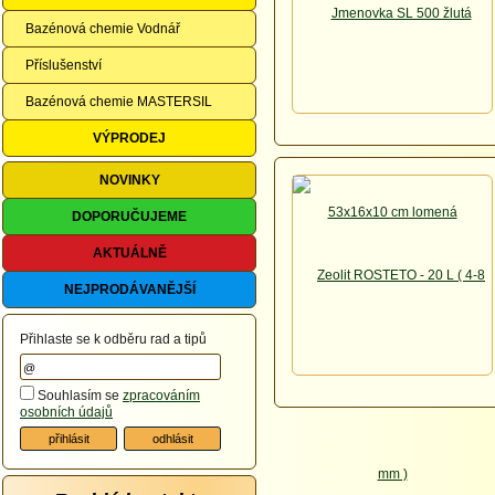
Bazénová chemie Vodnář
Příslušenství
Bazénová chemie MASTERSIL
VÝPRODEJ
NOVINKY
DOPORUČUJEME
AKTUÁLNĚ
NEJPRODÁVANĚJŠÍ
Přihlaste se k odběru rad a tipů
Souhlasím se
zpracováním
osobních údajů