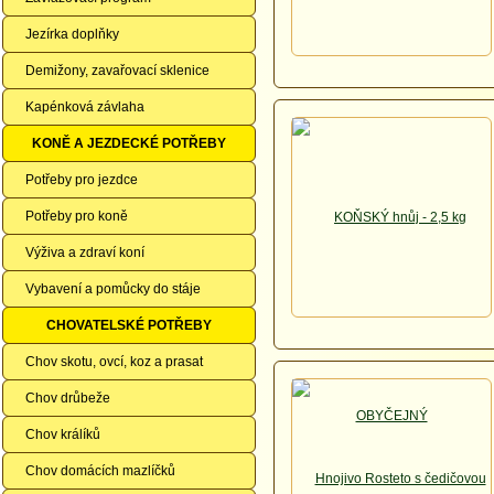
Jezírka doplňky
Demižony, zavařovací sklenice
Kapénková závlaha
KONĚ A JEZDECKÉ POTŘEBY
Potřeby pro jezdce
Potřeby pro koně
Výživa a zdraví koní
Vybavení a pomůcky do stáje
CHOVATELSKÉ POTŘEBY
Chov skotu, ovcí, koz a prasat
Chov drůbeže
Chov králíků
Chov domácích mazlíčků