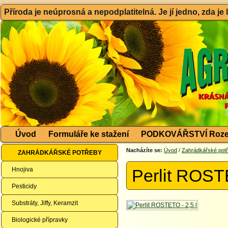
Příroda je neúprosná a nepodplatitelná. Je jí jedno, zda je
Úvod
Formuláře ke stažení
PODKOVÁŘSTVÍ Roze
Nacházíte se:
Úvod
/
Zahrádkářské pot
ZAHRÁDKÁŘSKÉ POTŘEBY
Hnojiva
Perlit ROSTE
Pesticidy
Substráty, Jiffy, Keramzit
Biologické přípravky