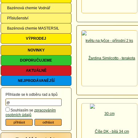
Bazénová chemie Vodnář
Příslušenství
Bazénová chemie MASTERSIL
VÝPRODEJ
NOVINKY
DOPORUČUJEME
AKTUÁLNĚ
NEJPRODÁVANĚJŠÍ
Přihlaste se k odběru rad a tipů
Souhlasím se
zpracováním
osobních údajů