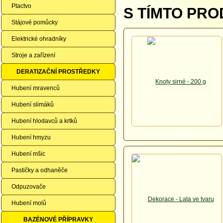
Ptactvo
S TÍMTO PRO
Stájové pomůcky
Elektrické ohradníky
Stroje a zařízení
DERATIZAČNÍ PROSTŘEDKY
Hubení mravenců
Hubení slimáků
Hubení hlodavců a krtků
Hubení hmyzu
Hubení mšic
Pastičky a odhaněče
Odpuzovače
Hubení molů
BAZÉNOVÉ PŘÍPRAVKY