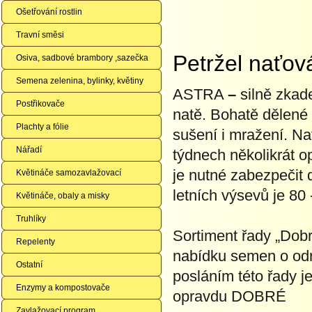
Ošetřování rostlin
Travní směsi
Petržel naťo
Osiva, sadbové brambory ,sazečka
Semena zelenina, bylinky, květiny
ASTRA
–
silně zkade
Postřikovače
natě. Bohatě dělené 
Plachty a fólie
sušení i mražení. Nať
Nářadí
týdnech několikrát o
je nutné zabezpečit d
Květináče samozavlažovací
letních výsevů je 80 
Květináče, obaly a misky
Truhlíky
Sortiment řady „Dobr
Repelenty
nabídku semen o odrů
Ostatní
posláním této řady j
Enzymy a kompostovače
opravdu DOBRÉ
Zavlažovací program