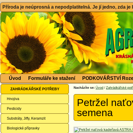
Příroda je neúprosná a nepodplatitelná. Je jí jedno, zda je
Úvod
Formuláře ke stažení
PODKOVÁŘSTVÍ Roze
Nacházíte se:
Úvod
/
Zahrádkářské pot
ZAHRÁDKÁŘSKÉ POTŘEBY
Hnojiva
Petržel nať
Pesticidy
semena
Substráty, Jiffy, Keramzit
Biologické přípravky