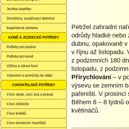
Jezírka doplňky
Demižony, zavařovací sklenice
Petržel zahradní nať
Kapénková závlaha
odrůdy hladké nebo 
KONĚ A JEZDECKÉ POTŘEBY
dubnu, opakovaně v 
Potřeby pro jezdce
v říjnu až listopadu.
Potřeby pro koně
z podzimních 180 dnů
Výživa a zdraví koní
listopadu, z podzimn
Vybavení a pomůcky do stáje
Přirychlování
– v po
výsevu se zemním ba
CHOVATELSKÉ POTŘEBY
pařeništi. V prosinci
Chov skotu, ovcí, koz a prasat
Během 6 – 8 týdnů ob
Chov drůbeže
květináčů.
Chov králíků
Chov domácích mazlíčků