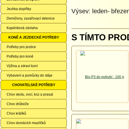
Jezírka doplňky
Výsev: leden- březe
Demižony, zavařovací sklenice
Kapénková závlaha
S TÍMTO PRO
KONĚ A JEZDECKÉ POTŘEBY
Potřeby pro jezdce
Potřeby pro koně
Výživa a zdraví koní
Vybavení a pomůcky do stáje
CHOVATELSKÉ POTŘEBY
Chov skotu, ovcí, koz a prasat
Chov drůbeže
Chov králíků
Chov domácích mazlíčků