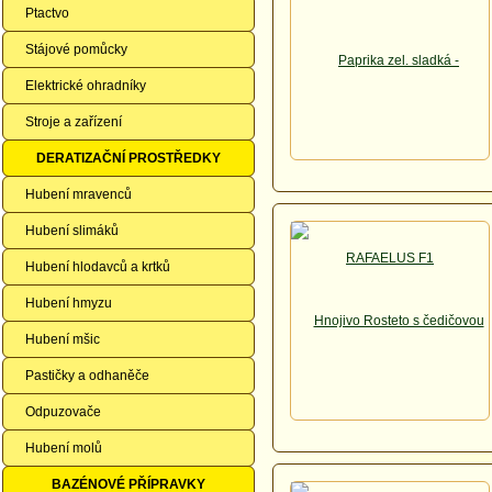
Ptactvo
Stájové pomůcky
Elektrické ohradníky
Stroje a zařízení
DERATIZAČNÍ PROSTŘEDKY
Hubení mravenců
Hubení slimáků
Hubení hlodavců a krtků
Hubení hmyzu
Hubení mšic
Pastičky a odhaněče
Odpuzovače
Hubení molů
BAZÉNOVÉ PŘÍPRAVKY