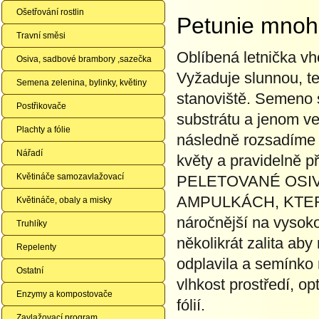
Ošetřování rostlin
Petunie mno
Travní směsi
Oblíbená letnička v
Osiva, sadbové brambory ,sazečka
Vyžaduje slunnou, t
Semena zelenina, bylinky, květiny
stanoviště. Semeno
Postřikovače
substrátu a jenom v
Plachty a fólie
následně rozsadíme 
Nářadí
květy a pravidelně p
Květináče samozavlažovací
PELETOVANÉ OSIV
AMPULKÁCH, KTERÉ
Květináče, obaly a misky
náročnější na vysokou
Truhlíky
několikrát zalita ab
Repelenty
odplavila a semínko m
Ostatní
vlhkost prostředí, o
Enzymy a kompostovače
fólií.
Zavlažovací program