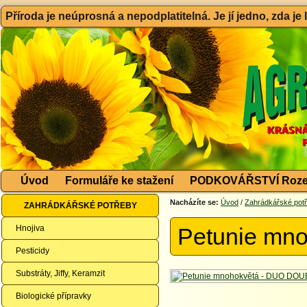
Příroda je neúprosná a nepodplatitelná. Je jí jedno, zda je
Úvod
Formuláře ke stažení
PODKOVÁŘSTVÍ Roze
Nacházíte se:
Úvod
/
Zahrádkářské pot
ZAHRÁDKÁŘSKÉ POTŘEBY
Hnojiva
Petunie mn
Pesticidy
Substráty, Jiffy, Keramzit
Biologické přípravky