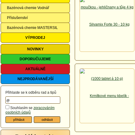
Bazénová chemie Vodnář
Příslušenství
Bazénová chemie MASTERSIL
VÝPRODEJ
NOVINKY
DOPORUČUJEME
AKTUÁLNĚ
NEJPRODÁVANĚJŠÍ
Přihlaste se k odběru rad a tipů
Souhlasím se
zpracováním
osobních údajů