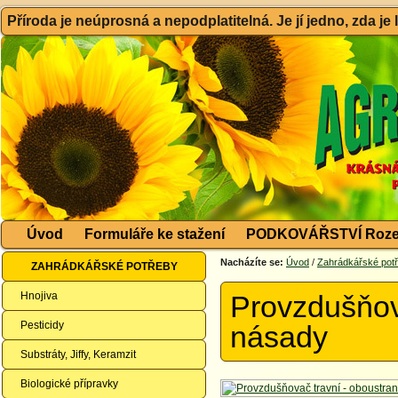
Příroda je neúprosná a nepodplatitelná. Je jí jedno, zda je
Úvod
Formuláře ke stažení
PODKOVÁŘSTVÍ Roze
Nacházíte se:
Úvod
/
Zahrádkářské pot
ZAHRÁDKÁŘSKÉ POTŘEBY
Hnojiva
Provzdušňova
Pesticidy
násady
Substráty, Jiffy, Keramzit
Biologické přípravky