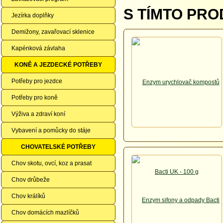
S TÍMTO PRO
Jezírka doplňky
Demižony, zavařovací sklenice
Kapénková závlaha
KONĚ A JEZDECKÉ POTŘEBY
Potřeby pro jezdce
Potřeby pro koně
Výživa a zdraví koní
Vybavení a pomůcky do stáje
CHOVATELSKÉ POTŘEBY
Chov skotu, ovcí, koz a prasat
Chov drůbeže
Chov králíků
Chov domácích mazlíčků