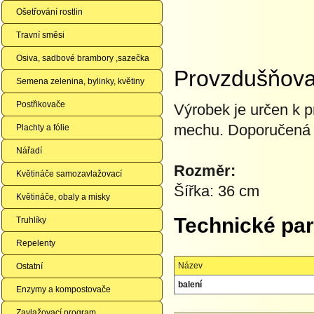
Ošetřování rostlin
Travní směsi
Osiva, sadbové brambory ,sazečka
Provzdušňovač
Semena zelenina, bylinky, květiny
Postřikovače
Výrobek je určen k p
mechu. Doporučená 
Plachty a fólie
Nářadí
Rozměr:
Květináče samozavlažovací
Šířka: 36 cm
Květináče, obaly a misky
Technické pa
Truhlíky
Repelenty
Název
Ostatní
balení
Enzymy a kompostovače
Zavlažovací program