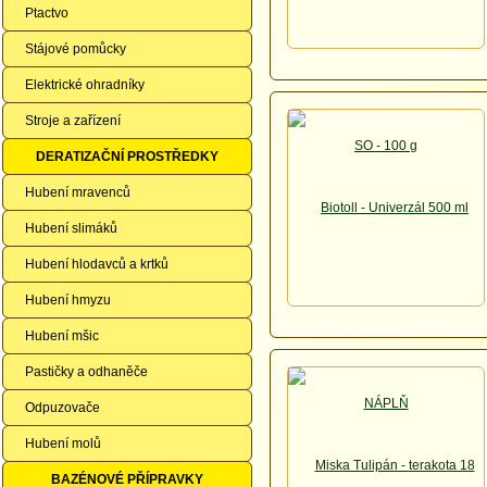
Ptactvo
Stájové pomůcky
Elektrické ohradníky
Stroje a zařízení
DERATIZAČNÍ PROSTŘEDKY
Hubení mravenců
Hubení slimáků
Hubení hlodavců a krtků
Hubení hmyzu
Hubení mšic
Pastičky a odhaněče
Odpuzovače
Hubení molů
BAZÉNOVÉ PŘÍPRAVKY