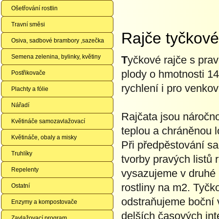
Ošetřování rostlin
Travní směsi
Rajče tyčkov
Osiva, sadbové brambory ,sazečka
Semena zelenina, bylinky, květiny
T
yčkové rajče s prav
plody o hmotnosti 14
Postřikovače
rychlení i pro venko
Plachty a fólie
Nářadí
Rajčata jsou náročno
Květináče samozavlažovací
teplou a chráněnou 
Květináče, obaly a misky
Při předpěstování s
Truhlíky
tvorby pravých listů
Repelenty
vysazujeme v druhé 
rostliny na m2. Tyč
Ostatní
odstraňujeme boční v
Enzymy a kompostovače
delších časových int
Zavlažovací program