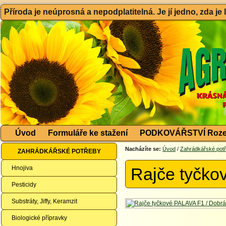
Příroda je neúprosná a nepodplatitelná. Je jí jedno, zda je
Úvod
Formuláře ke stažení
PODKOVÁŘSTVÍ Roze
Nacházíte se:
Úvod
/
Zahrádkářské pot
ZAHRÁDKÁŘSKÉ POTŘEBY
Hnojiva
Rajče tyčko
Pesticidy
Substráty, Jiffy, Keramzit
Biologické přípravky