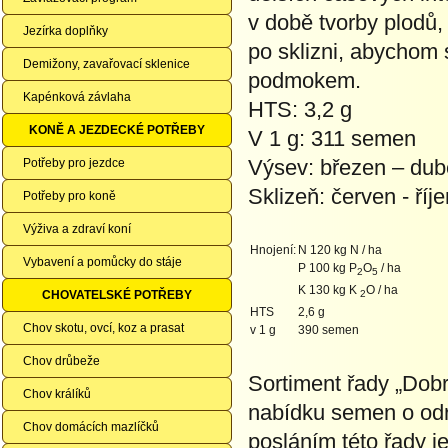
v době tvorby plodů,
Jezírka doplňky
po sklizni, abychom 
Demižony, zavařovací sklenice
podmokem.
Kapénková závlaha
HTS: 3,2 g
KONĚ A JEZDECKÉ POTŘEBY
V 1 g: 311 semen
Výsev: březen – du
Potřeby pro jezdce
Sklizeň: červen - říje
Potřeby pro koně
Výživa a zdraví koní
Hnojení:
N 120 kg N / ha
Vybavení a pomůcky do stáje
P 100 kg P
O
/ ha
2
5
K 130 kg K
O / ha
CHOVATELSKÉ POTŘEBY
2
HTS
2,6 g
Chov skotu, ovcí, koz a prasat
v 1 g
390 semen
Chov drůbeže
Sortiment řady „Dobr
Chov králíků
nabídku semen o odrů
Chov domácích mazlíčků
posláním této řady j