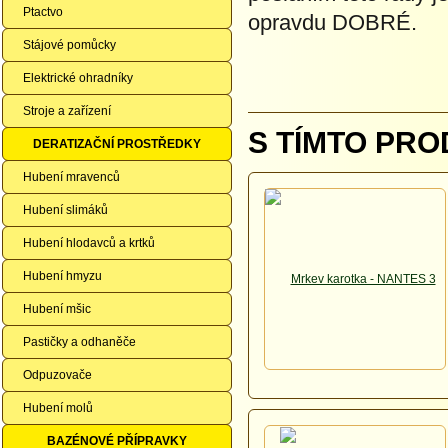
Ptactvo
opravdu DOBRÉ.
Stájové pomůcky
Elektrické ohradníky
Stroje a zařízení
S TÍMTO PRO
DERATIZAČNÍ PROSTŘEDKY
Hubení mravenců
Hubení slimáků
Hubení hlodavců a krtků
Hubení hmyzu
Hubení mšic
Pastičky a odhaněče
Odpuzovače
Hubení molů
BAZÉNOVÉ PŘÍPRAVKY