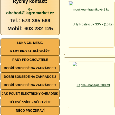
Rychlý kontakt:
e-
obchod@iagromarket.cz
Tel.: 573 395 569
Mobil: 603 282 125
LUNA ČILI MĚSÍC
RADY PRO ZAHRÁDKÁŘE
RADY PRO CHOVATELE
DOBŘÍ SOUSEDÉ NA ZAHRÁDCE 1
DOBŘÍ SOUSEDÉ NA ZAHRÁDCE 2
DOBŘÍ SOUSEDÉ NA ZAHRÁDCE 3
JAK POUŽÍT ELEKTRICKÝ OHRADNÍK
TĚLOVÉ SVÍCE - NĚCO VÍCE
NĚCO PRO ZDRAVÍ