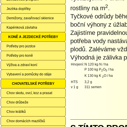
2
rostliny na m
.
Jezírka doplňky
Tyčkové odrůdy běh
Demižony, zavařovací sklenice
boční výhony z úžlabí
Kapénková závlaha
Zajistíme pravidelno
KONĚ A JEZDECKÉ POTŘEBY
potřeba vody nastává
Potřeby pro jezdce
plodů. Zaléváme vždy
Potřeby pro koně
Výhodná je zálivka
Hnojení:
N 120 kg N / ha
Výživa a zdraví koní
P 100 kg P
O
/ ha
2
5
Vybavení a pomůcky do stáje
K 130 kg K
O / ha
2
HTS
3,2 g
CHOVATELSKÉ POTŘEBY
v 1 g
311 semen
Chov skotu, ovcí, koz a prasat
Chov drůbeže
Chov králíků
Chov domácích mazlíčků