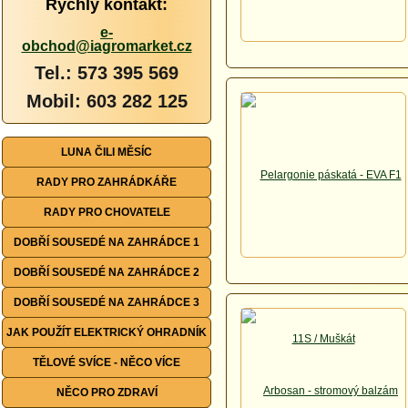
Rychlý kontakt:
e-
obchod@iagromarket.cz
Tel.: 573 395 569
Mobil: 603 282 125
LUNA ČILI MĚSÍC
RADY PRO ZAHRÁDKÁŘE
RADY PRO CHOVATELE
DOBŘÍ SOUSEDÉ NA ZAHRÁDCE 1
DOBŘÍ SOUSEDÉ NA ZAHRÁDCE 2
DOBŘÍ SOUSEDÉ NA ZAHRÁDCE 3
JAK POUŽÍT ELEKTRICKÝ OHRADNÍK
TĚLOVÉ SVÍCE - NĚCO VÍCE
NĚCO PRO ZDRAVÍ