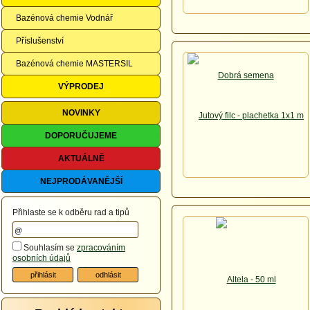
Bazénová chemie Vodnář
Příslušenství
Bazénová chemie MASTERSIL
VÝPRODEJ
NOVINKY
DOPORUČUJEME
AKTUÁLNĚ
NEJPRODÁVANĚJŠÍ
Přihlaste se k odběru rad a tipů
Souhlasím se
zpracováním
osobních údajů