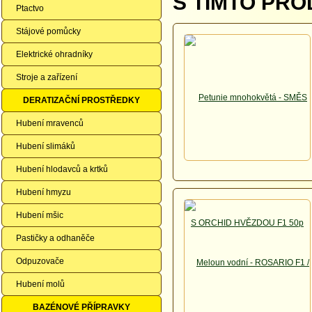
S TÍMTO PRO
Ptactvo
Stájové pomůcky
Elektrické ohradníky
Stroje a zařízení
DERATIZAČNÍ PROSTŘEDKY
Hubení mravenců
Hubení slimáků
Hubení hlodavců a krtků
Hubení hmyzu
Hubení mšic
Pastičky a odhaněče
Odpuzovače
Hubení molů
BAZÉNOVÉ PŘÍPRAVKY