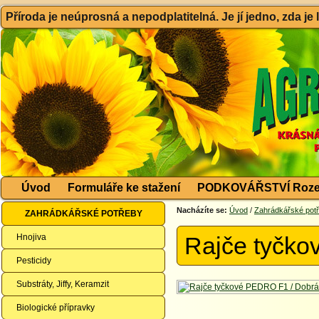
Příroda je neúprosná a nepodplatitelná. Je jí jedno, zda je
Úvod
Formuláře ke stažení
PODKOVÁŘSTVÍ Roze
Nacházíte se:
Úvod
/
Zahrádkářské pot
ZAHRÁDKÁŘSKÉ POTŘEBY
Hnojiva
Rajče tyčk
Pesticidy
Substráty, Jiffy, Keramzit
Biologické přípravky