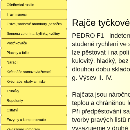
Ošetřování rostlin
Travní směsi
Rajče tyčkov
Osiva, sadbové brambory ,sazečka
Semena zelenina, bylinky, květiny
PEDRO F1 - indetermi
studené rychlení ve s
Postřikovače
lze pěstovat i na pol
Plachty a fólie
kulovitý, hladký, bez
Nářadí
dlouhou dobu skladov
Květináče samozavlažovací
g. Výsev II.-IV.
Květináče, obaly a misky
Truhlíky
Rajčata jsou náročno
Repelenty
teplou a chráněnou 
Při předpěstování s
Ostatní
tvorby pravých listů
Enzymy a kompostovače
vysazujeme v druhé p
Zavlažovací program