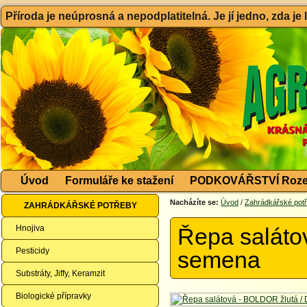
Příroda je neúprosná a nepodplatitelná. Je jí jedno, zda je
Úvod
Formuláře ke stažení
PODKOVÁŘSTVÍ Roze
Nacházíte se:
Úvod
/
Zahrádkářské pot
ZAHRÁDKÁŘSKÉ POTŘEBY
Hnojiva
Řepa saláto
Pesticidy
semena
Substráty, Jiffy, Keramzit
Biologické přípravky