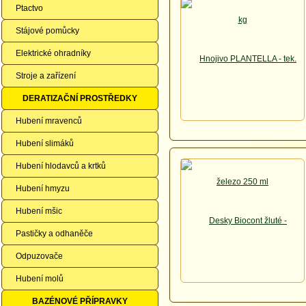
Ptactvo
Stájové pomůcky
Elektrické ohradníky
Stroje a zařízení
DERATIZAČNÍ PROSTŘEDKY
Hubení mravenců
Hubení slimáků
Hubení hlodavců a krtků
Hubení hmyzu
Hubení mšic
Pastičky a odhaněče
Odpuzovače
Hubení molů
BAZÉNOVÉ PŘÍPRAVKY