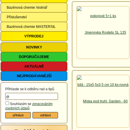
Bazénová chemie Vodnář
Příslušenství
Bazénová chemie MASTERSIL
VÝPRODEJ
NOVINKY
DOPORUČUJEME
AKTUÁLNĚ
NEJPRODÁVANĚJŠÍ
Přihlaste se k odběru rad a tipů
Souhlasím se
zpracováním
osobních údajů