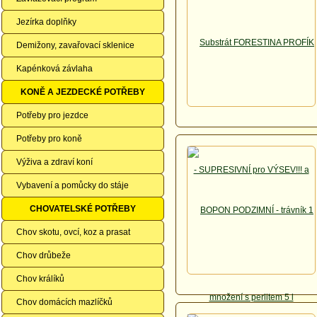
Jezírka doplňky
Demižony, zavařovací sklenice
Kapénková závlaha
KONĚ A JEZDECKÉ POTŘEBY
Potřeby pro jezdce
Potřeby pro koně
Výživa a zdraví koní
Vybavení a pomůcky do stáje
CHOVATELSKÉ POTŘEBY
Chov skotu, ovcí, koz a prasat
Chov drůbeže
Chov králíků
Chov domácích mazlíčků