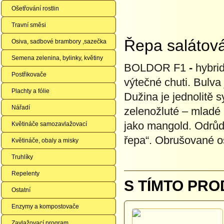
Ošetřování rostlin
Travní směsi
Řepa salátov
Osiva, sadbové brambory ,sazečka
Semena zelenina, bylinky, květiny
BOLDOR F1
-
hybrid
Postřikovače
výtečné chuti. Bulva
Plachty a fólie
Dužina je jednolitě s
Nářadí
zelenožluté – mladé 
jako mangold. Odrůda
Květináče samozavlažovací
řepa“. Obrušované o
Květináče, obaly a misky
Truhlíky
Repelenty
S TÍMTO PRO
Ostatní
Enzymy a kompostovače
Zavlažovací program