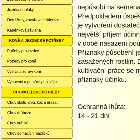
nepůsobí na semena
Jezírka doplňky
Předpokladem úspěšn
Demižony, zavařovací sklenice
je vytvoření dostateč
Kapénková závlaha
největší příjem účinn
KONĚ A JEZDECKÉ POTŘEBY
v době nasazení poup
Příznaky působení js
Potřeby pro jezdce
zasažených rostlin. 
Potřeby pro koně
kultivační práce se 
Výživa a zdraví koní
příznaky účinku.
Vybavení a pomůcky do stáje
CHOVATELSKÉ POTŘEBY
Chov skotu, ovcí, koz a prasat
Ochranná lhůta:
Chov drůbeže
14 - 21 dní
Chov králíků
Chov domácích mazlíčků