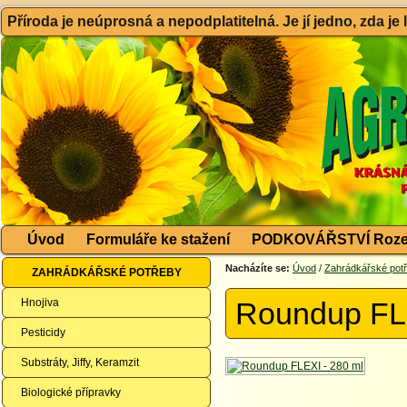
Příroda je neúprosná a nepodplatitelná. Je jí jedno, zda je
Úvod
Formuláře ke stažení
PODKOVÁŘSTVÍ Roze
Nacházíte se:
Úvod
/
Zahrádkářské pot
ZAHRÁDKÁŘSKÉ POTŘEBY
Hnojiva
Roundup FLE
Pesticidy
Substráty, Jiffy, Keramzit
Biologické přípravky