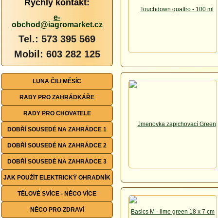
Rychlý kontakt:
e-
obchod@iagromarket.cz
Tel.: 573 395 569
Mobil: 603 282 125
LUNA ČILI MĚSÍC
RADY PRO ZAHRÁDKÁŘE
RADY PRO CHOVATELE
DOBŘÍ SOUSEDÉ NA ZAHRÁDCE 1
DOBŘÍ SOUSEDÉ NA ZAHRÁDCE 2
DOBŘÍ SOUSEDÉ NA ZAHRÁDCE 3
JAK POUŽÍT ELEKTRICKÝ OHRADNÍK
TĚLOVÉ SVÍCE - NĚCO VÍCE
NĚCO PRO ZDRAVÍ