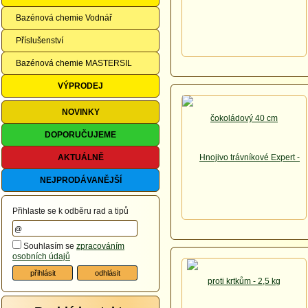
Bazénová chemie Vodnář
Příslušenství
Bazénová chemie MASTERSIL
VÝPRODEJ
NOVINKY
DOPORUČUJEME
AKTUÁLNĚ
NEJPRODÁVANĚJŠÍ
Přihlaste se k odběru rad a tipů
Souhlasím se
zpracováním
osobních údajů