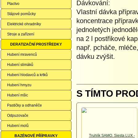
Dávkování:
Ptactvo
Vlastní dávka přípra
Stájové pomůcky
koncentrace přípravk
Elektrické ohradníky
jednoletých jednoděl
Stroje a zařízení
na 2 l postřikové kap
DERATIZAČNÍ PROSTŘEDKY
např. pcháče, mléče
Hubení mravenců
dávku zvýšit.
Hubení slimáků
Hubení hlodavců a krtků
Hubení hmyzu
S TÍMTO PRO
Hubení mšic
Pastičky a odhaněče
Odpuzovače
Hubení molů
BAZÉNOVÉ PŘÍPRAVKY