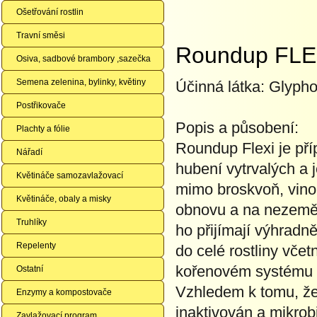
Ošetřování rostlin
Travní směsi
Roundup FLEX
Osiva, sadbové brambory ,sazečka
Semena zelenina, bylinky, květiny
Účinná látka: Glypho
Postřikovače
Popis a působení:
Plachty a fólie
Roundup Flexi je př
Nářadí
hubení vytrvalých a 
Květináče samozavlažovací
mimo broskvoň, vinohr
Květináče, obaly a misky
obnovu a na nezeměd
Truhlíky
ho přijímají výhradn
Repelenty
do celé rostliny vč
kořenovém systému se
Ostatní
Vzhledem k tomu, že
Enzymy a kompostovače
inaktivován a mikro
Zavlažovací program