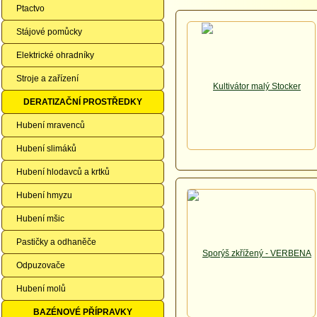
Ptactvo
Stájové pomůcky
Elektrické ohradníky
Stroje a zařízení
DERATIZAČNÍ PROSTŘEDKY
Hubení mravenců
Hubení slimáků
Hubení hlodavců a krtků
Hubení hmyzu
Hubení mšic
Pastičky a odhaněče
Odpuzovače
Hubení molů
BAZÉNOVÉ PŘÍPRAVKY