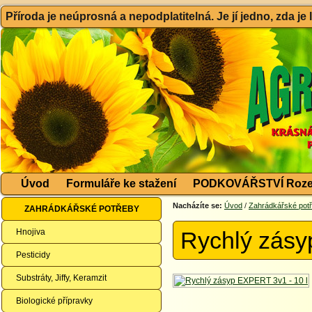
Příroda je neúprosná a nepodplatitelná. Je jí jedno, zda je
Úvod
Formuláře ke stažení
PODKOVÁŘSTVÍ Roze
Nacházíte se:
Úvod
/
Zahrádkářské pot
ZAHRÁDKÁŘSKÉ POTŘEBY
Hnojiva
Rychlý zásy
Pesticidy
Substráty, Jiffy, Keramzit
Biologické přípravky