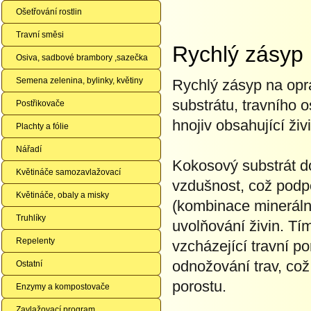
Ošetřování rostlin
Travní směsi
Rychlý zásyp
Osiva, sadbové brambory ,sazečka
Semena zelenina, bylinky, květiny
Rychlý zásyp na opra
substrátu, travního o
Postřikovače
hnojiv obsahující živ
Plachty a fólie
Nářadí
Kokosový substrát do
Květináče samozavlažovací
vzdušnost, což podpo
Květináče, obaly a misky
(kombinace mineráln
Truhlíky
uvolňování živin. Tím
Repelenty
vzcházející travní po
odnožování trav, což
Ostatní
porostu.
Enzymy a kompostovače
Zavlažovací program