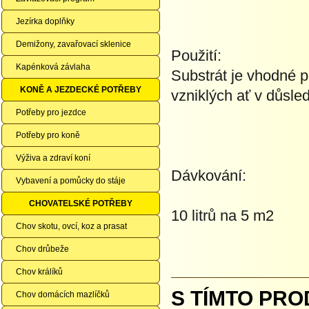
Jezírka doplňky
Demižony, zavařovací sklenice
Použití:
Kapénková závlaha
Substrát je vhodné p
KONĚ A JEZDECKÉ POTŘEBY
vzniklých ať v důsle
Potřeby pro jezdce
Potřeby pro koně
Výživa a zdraví koní
Dávkování:
Vybavení a pomůcky do stáje
CHOVATELSKÉ POTŘEBY
10 litrů na 5 m2
Chov skotu, ovcí, koz a prasat
Chov drůbeže
Chov králíků
S TÍMTO PRO
Chov domácích mazlíčků